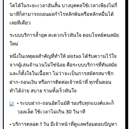
โตได้ในระยะเวลาอันสั้น บางบุคคลใช้เวลาเพียงไม่กี่
นาทีก็สามารถถอนผลกำไรหลักพันหรือหลักหมื่นได้
เลยทีเดียว
ระบบบริการล้ำยุค สะดวกเร็วทันใจ ตอบโจทย์คนสมัย
ใหม่
หนึ่งในเหตุผลสำคัญที่ทำให้ slotxo ได้รับความไว้ใจ
จากผู้เล่นจำนวนไม่ใช่น้อย คือระบบบริการที่ทันสมัย
และก็ตั้งใจในเนื้อหา ไม่ว่าจะเป็นการสมัครสมาชิก
ฝาก-ถอนเงิน หรือการติดต่อเจ้าหน้าที่ ทุกขั้นตอน
ทำได้ง่าย สบาย รวมทั้งเร็วทันใจ
• ระบบฝาก-ถอนอัตโนมัติ รองรับทุกแบงค์และก็
วอลเล็ต ใช้เวลาไม่เกิน 30 วินาที
• บริการตลอด 1 วัน มีเจ้าหน้าที่ดูแลพร้อมตอบปัญหา