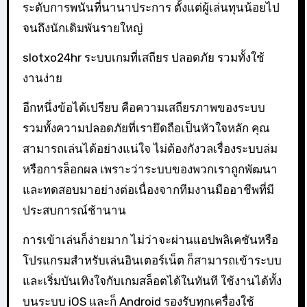
ระดับการพนันที่นานาประการ ตั้งแต่ผู้เล่นทุนน้อยไป
จนถึงนักเดิมพันรายใหญ่
slotxo24hr ระบบเกมที่เสถียร ปลอดภัย รวมทั้งใช้
งานง่าย
อีกหนึ่งข้อได้เปรียบ คือความเสถียรภาพของระบบ
รวมทั้งความปลอดภัยที่เรายึดถือเป็นหัวใจหลัก คุณ
สามารถเล่นได้อย่างแน่ใจ ไม่ต้องกังวลเรื่องระบบล่ม
หรือการล็อกผล เพราะว่าระบบของพวกเราถูกพัฒนา
และทดสอบมาอย่างต่อเนื่องจากทีมงานมืออาชีพที่มี
ประสบการณ์ช้านาน
การเข้าเล่นก็ง่ายมาก ไม่ว่าจะผ่านแอปพลิเคชันหรือ
โปรแกรมสำหรับเล่นอินเตอร์เน็ต ก็สามารถเข้าระบบ
และเริ่มบันเทิงใจกับเกมสล็อตได้ในทันที ใช้งานได้ทั้ง
บนระบบ iOS และก็ Android รองรับทุกเครื่องใช้