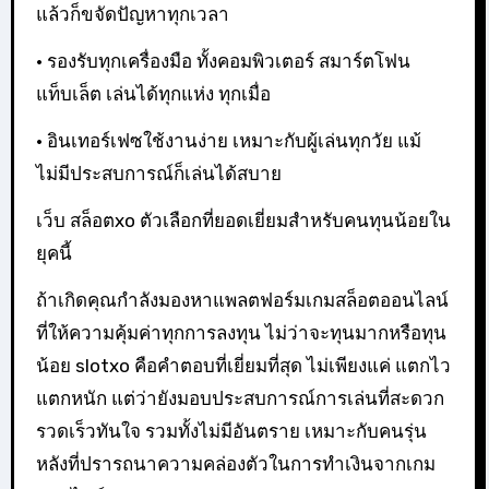
แล้วก็ขจัดปัญหาทุกเวลา
• รองรับทุกเครื่องมือ ทั้งคอมพิวเตอร์ สมาร์ตโฟน
แท็บเล็ต เล่นได้ทุกแห่ง ทุกเมื่อ
• อินเทอร์เฟซใช้งานง่าย เหมาะกับผู้เล่นทุกวัย แม้
ไม่มีประสบการณ์ก็เล่นได้สบาย
เว็บ สล็อตxo ตัวเลือกที่ยอดเยี่ยมสำหรับคนทุนน้อยใน
ยุคนี้
ถ้าเกิดคุณกำลังมองหาแพลตฟอร์มเกมสล็อตออนไลน์
ที่ให้ความคุ้มค่าทุกการลงทุน ไม่ว่าจะทุนมากหรือทุน
น้อย slotxo คือคำตอบที่เยี่ยมที่สุด ไม่เพียงแค่ แตกไว
แตกหนัก แต่ว่ายังมอบประสบการณ์การเล่นที่สะดวก
รวดเร็วทันใจ รวมทั้งไม่มีอันตราย เหมาะกับคนรุ่น
หลังที่ปรารถนาความคล่องตัวในการทำเงินจากเกม