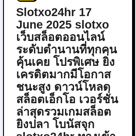
Slotxo24hr 17
June 2025 slotxo
เว็บสล็อตออนไลน์
ระดับตำนานที่ทุกคน
คุ้นเคย โปรพิเศษ ยิ่ง
เครดิตมากมีโอกาส
ชนะสูง ดาวน์โหลด
สล็อตเอ็กโอ เวอร์ชั่น
ล่าสุดรวมเกมสล็อต
ยิงปลา โบนัสจุก