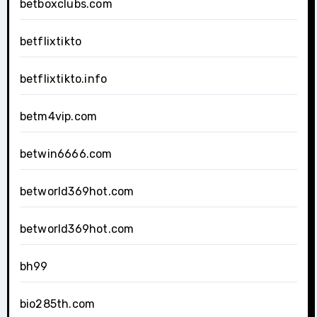
betboxclubs.com
betflixtikto
betflixtikto.info
betm4vip.com
betwin6666.com
betworld369hot.com
betworld369hot.com
bh99
bio285th.com