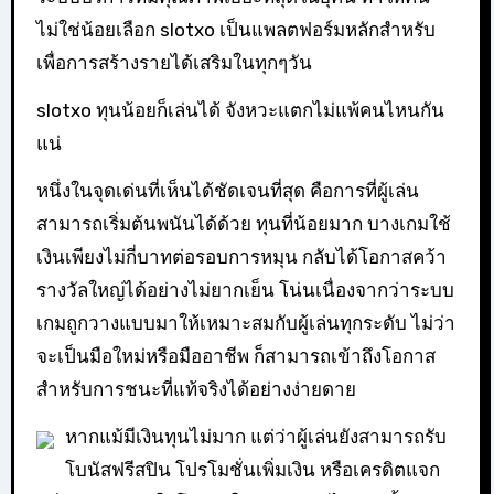
ไม่ใช่น้อยเลือก slotxo เป็นแพลตฟอร์มหลักสำหรับ
เพื่อการสร้างรายได้เสริมในทุกๆวัน
slotxo ทุนน้อยก็เล่นได้ จังหวะแตกไม่แพ้คนไหนกัน
แน่
หนึ่งในจุดเด่นที่เห็นได้ชัดเจนที่สุด คือการที่ผู้เล่น
สามารถเริ่มต้นพนันได้ด้วย ทุนที่น้อยมาก บางเกมใช้
เงินเพียงไม่กี่บาทต่อรอบการหมุน กลับได้โอกาสคว้า
รางวัลใหญ่ได้อย่างไม่ยากเย็น โน่นเนื่องจากว่าระบบ
เกมถูกวางแบบมาให้เหมาะสมกับผู้เล่นทุกระดับ ไม่ว่า
จะเป็นมือใหม่หรือมืออาชีพ ก็สามารถเข้าถึงโอกาส
สำหรับการชนะที่แท้จริงได้อย่างง่ายดาย
หากแม้มีเงินทุนไม่มาก แต่ว่าผู้เล่นยังสามารถรับ
โบนัสฟรีสปิน โปรโมชั่นเพิ่มเงิน หรือเครดิตแจก