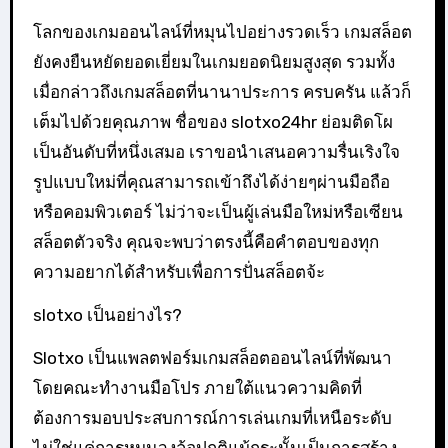
โลกของเกมออนไลน์ที่หมุนไปอย่างรวดเร็ว เกมสล็อต
ยังคงยืนหยัดยอดเยี่ยมในเกมยอดนิยมสูงสุด รวมทั้ง
เมื่อกล่าวถึงเกมสล็อตที่นานาประการ ครบครัน แล้วก็
เต็มไปด้วยคุณภาพ ชื่อของ slotxo24hr ย่อมติดโผ
เป็นอันดับที่หนึ่งเสมอ เราขอนำเสนอความรื่นเริงใจ
รูปแบบใหม่ที่คุณสามารถเข้าถึงได้ง่ายๆผ่านมือถือ
หรือคอมพิวเตอร์ ไม่ว่าจะเป็นผู้เล่นมือใหม่หรือเซียน
สล็อตตัวจริง คุณจะพบว่าตรงนี้คือคำตอบของทุก
ความอยากได้สำหรับเพื่อการปั่นสล็อตจ้ะ
slotxo เป็นอย่างไร?
Slotxo เป็นแพลตฟอร์มเกมสล็อตออนไลน์ที่พัฒนา
โดยคณะทำงานมือโปร ภายใต้แนวความคิดที่
ต้องการมอบประสบการณ์การเล่นเกมที่เหนือระดับ