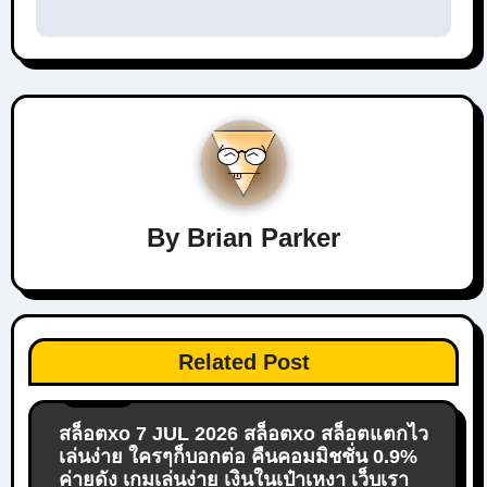
By
Brian Parker
Related Post
Slotxo
สล็อตxo 7 JUL 2026 สล็อตxo สล็อตแตกไว
เล่นง่าย ใครๆก็บอกต่อ คืนคอมมิชชั่น 0.9%
ค่ายดัง เกมเล่นง่าย เงินในเป๋าเหงา เว็บเรา