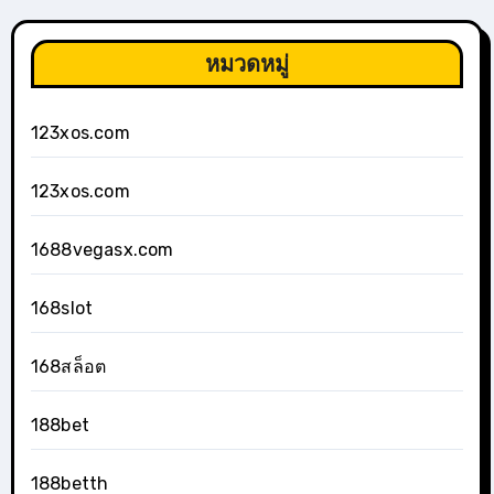
หมวดหมู่
123xos.com
123xos.com
1688vegasx.com
168slot
168สล็อต
188bet
188betth