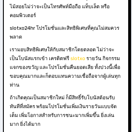
ไม้สอยไม่ว่าจะเป็นโทรศัพท์มือถือ แท็บเล็ต หรือ
คอมพิวเตอร์
slotxo24hr โปรโมชั่นและสิทธิพิเศษที่คุณไม่สมควร
พลาด
เรามอบสิทธิพิเศษให้กับสมาชิกโดยตลอด ไม่ว่าจะ
เป็นโบนัสแรกเข้า เครดิตฟรี
slotxo
รายวัน กิจกรรม
แจกของขวัญ และโปรโมชั่นคืนยอดเสีย ทั้งปวงนี้เพื่อ
ขอบคุณมากและก็ตอบแทนความเชื่อถือจากผู้เล่นทุก
ท่าน
ถ้าเกิดคุณเป็นสมาชิกใหม่ ก็มีสิทธิ์รับโบนัสต้อนรับ
ทันทีที่สมัคร พร้อมโปรโมชั่นเพิ่มเงินรายวันแบบจัด
เต็ม เพิ่มโอกาสสำหรับการชนะมากเพิ่มขึ้น ยิ่งเล่น
มาก ยิ่งได้มาก