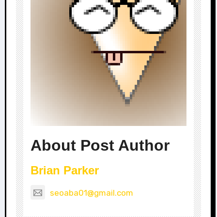
About Post Author
Brian Parker
seoaba01@gmail.com