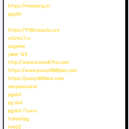
https://moodeng.in
pgslot
https://918kissauto.xyz
หนังชนโรง
sagame
joker 123
http://www.movie87hd.com
https://www.pussy888play.com
https://pussy888win.com
sexybaccarat
pgslot
pg slot
pgslot เว็บตรง
fullslotpg
live22