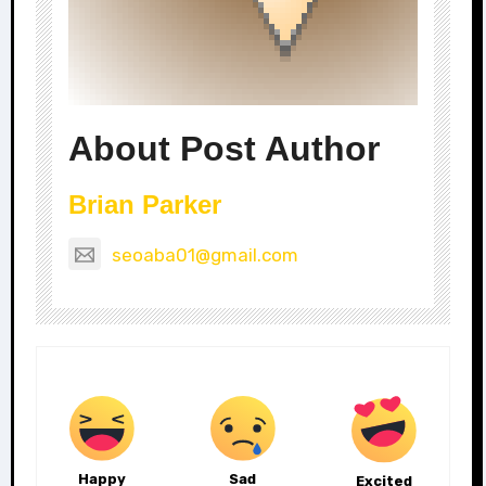
About Post Author
Brian Parker
seoaba01@gmail.com
Happy
Sad
Excited