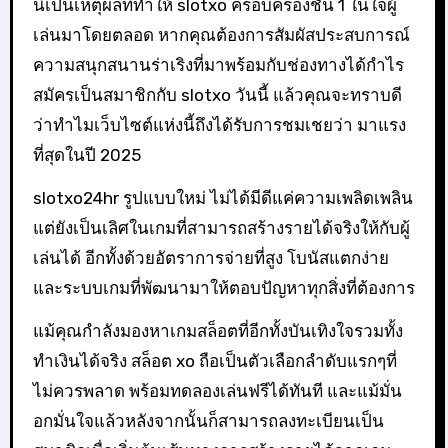
นี่เป็นเหตุผลที่ทำให้ slotxo ครอบครองชั้น 1 ในใจผู้
เล่นมาโดยตลอด หากคุณต้องการสัมผัสประสบการณ์
ความสนุกสนานร่าเริงที่มาพร้อมกับช่องทางได้กำไร
สมัครเป็นสมาชิกกับ slotxo วันนี้ แล้วคุณจะทราบดี
ว่าทำไมเว็บไซต์แห่งนี้ถึงได้รับการชมเชยว่า มาแรง
ที่สุดในปี 2025
slotxo24hr รูปแบบใหม่ ไม่ได้มีดีแค่ความเพลิดเพลิน
แต่ยังเป็นเลิศในเกมที่สามารถสร้างรายได้จริงให้กับผู้
เล่นได้ อีกทั้งด้วยอัตราการจ่ายที่สูง โบนัสแตกง่าย
และระบบเกมที่พัฒนามาให้ตอบปัญหาทุกสิ่งที่ต้องการ
แม้คุณกำลังมองหาเกมสล็อตที่อีกทั้งบันเทิงใจรวมทั้ง
ทำเงินได้จริง สล็อต xo ถือเป็นตัวเลือกลำดับแรกๆที่
ไม่ควรพลาด พร้อมทดลองเล่นฟรีได้ทันที และแม้มั่น
อกมั่นใจแล้วหลังจากนั้นก็สามารถลงทะเบียนเป็น