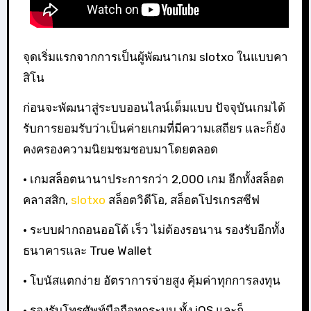
จุดเริ่มแรกจากการเป็นผู้พัฒนาเกม slotxo ในแบบคา
สิโน
ก่อนจะพัฒนาสู่ระบบออนไลน์เต็มแบบ ปัจจุบันเกมได้
รับการยอมรับว่าเป็นค่ายเกมที่มีความเสถียร และก็ยัง
คงครองความนิยมชมชอบมาโดยตลอด
• เกมสล็อตนานาประการกว่า 2,000 เกม อีกทั้งสล็อต
คลาสสิก,
slotxo
สล็อตวิดีโอ, สล็อตโปรเกรสซีฟ
• ระบบฝากถอนออโต้ เร็ว ไม่ต้องรอนาน รองรับอีกทั้ง
ธนาคารและ True Wallet
• โบนัสแตกง่าย อัตราการจ่ายสูง คุ้มค่าทุกการลงทุน
• รองรับโทรศัพท์มือถือทุกระบบ ทั้ง iOS และก็