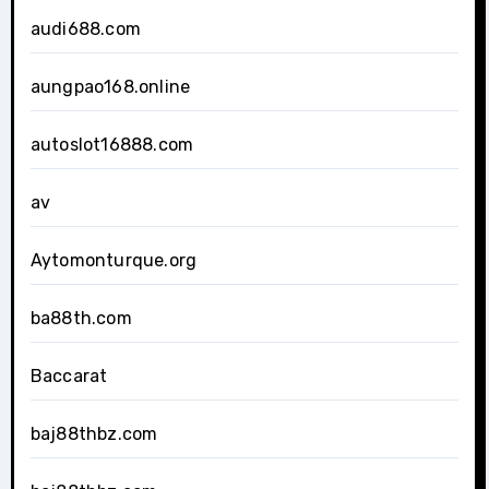
audi688.com
aungpao168.online
autoslot16888.com
av
Aytomonturque.org
ba88th.com
Baccarat
baj88thbz.com