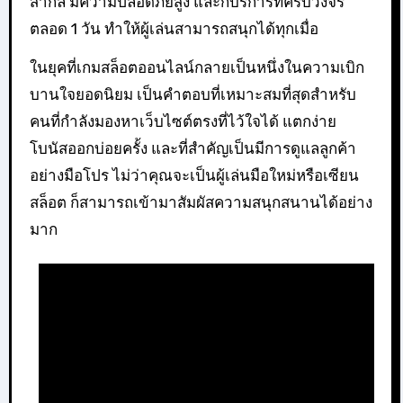
สากล มีความปลอดภัยสูง และก็บริการที่ครบวงจร
ตลอด 1 วัน ทำให้ผู้เล่นสามารถสนุกได้ทุกเมื่อ
ในยุคที่เกมสล็อตออนไลน์กลายเป็นหนึ่งในความเบิก
บานใจยอดนิยม เป็นคำตอบที่เหมาะสมที่สุดสำหรับ
คนที่กำลังมองหาเว็บไซต์ตรงที่ไว้ใจได้ แตกง่าย
โบนัสออกบ่อยครั้ง และที่สำคัญเป็นมีการดูแลลูกค้า
อย่างมือโปร ไม่ว่าคุณจะเป็นผู้เล่นมือใหม่หรือเซียน
สล็อต ก็สามารถเข้ามาสัมผัสความสนุกสนานได้อย่าง
มาก