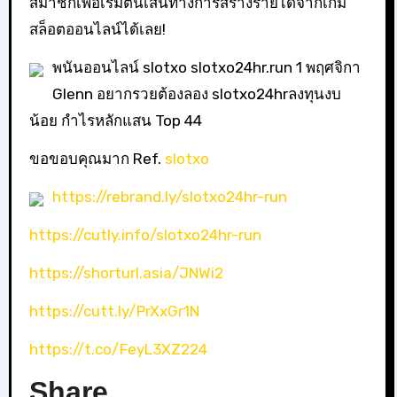
สมาชิกเพื่อเริ่มต้นเส้นทางการสร้างรายได้จากเกม
สล็อตออนไลน์ได้เลย!
พนันออนไลน์ slotxo slotxo24hr.run 1 พฤศจิกา
Glenn อยากรวยต้องลอง slotxo24hrลงทุนงบ
น้อย กำไรหลักแสน Top 44
ขอขอบคุณมาก Ref.
slotxo
https://rebrand.ly/slotxo24hr-run
https://cutly.info/slotxo24hr-run
https://shorturl.asia/JNWi2
https://cutt.ly/PrXxGr1N
https://t.co/FeyL3XZ224
Share