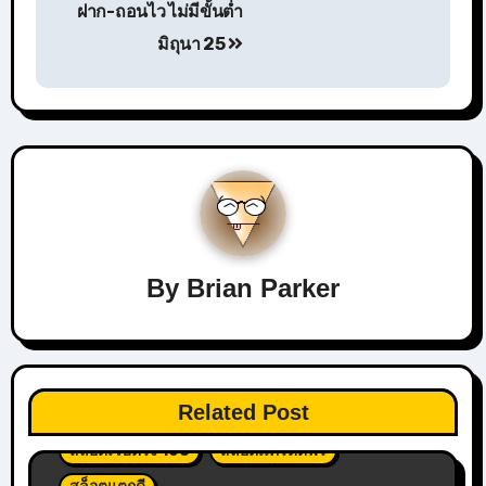
ฝาก-ถอนไว ไม่มีขั้นต่ำ
มิถุนา 25
ทดลองเล่นสล็อต
ปั่นสล็อต
พีจีสล็อต
ฟลูสล็อตพีจี
สล็อต
สล็อต pg
สล็อต168
By
Brian Parker
สล็อต66
สล็อต777
สล็อต888
สล็อต918
สล็อต918kiss
สล็อต99
สล็อตpg
สล็อตxo
สล็อตพุซซี่
Related Post
สล็อตออนไลน์
สล็อตเครดิตฟรี
สล็อตเว็บตรง
สล็อตเว็บตรง 168
สล็อตเเครดิตฟรี