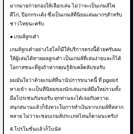
มากมายก่ายกองให้เลือกเล่น ไม่ว่าจะเป็นเกมส์ไพ่
ตีไก่, ป๊อกกระเด้ง ซึ่งเป็นเกมส์ที่นิยมเล่นมากๆสำหรับ
ชาวไทยนะครับ
● เกมส์ลูกเต๋า
เกมส์ลูกเต๋าอย่างไฮโลก็มีให้บริการตรงนี้ด้วยครับผม
ให้ผู้เล่นได้ทายผลลูกเต๋า เป็นเกมส์ที่เล่นง่ายและก็ได้
โอกาสชนะที่สูงถ้าหากคุณรู้จักเคล็ดลับขอรับ
ผมมั่นใจว่าด้วยเกมส์ที่นานัปการขนาดนี้ ที่ pgslot
ทางเข้า จะเป็นที่นิยมของนักเล่นเกมส์มือใหม่รวมทั้ง
มือโปรเช่นกันขอรับ ทุกท่านจะได้เจอกับความ
สนุกสนานแล้วก็จังหวะในการทำเงินจากเกมส์ที่หลาก
หลาย ไม่ว่าจะชอบเกมส์ประเภทไหนก็ตามนะครับ!
4.โปรโมชั่นแล้วก็โบนัส