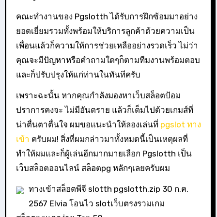
คณะทำงานของ Pgslotth ได้รับการฝึกซ้อมมาอย่าง
ยอดเยี่ยมรวมทั้งพร้อมให้บริการลูกค้าด้วยความเป็น
เพื่อนแล้วก็ความให้การช่วยเหลืออย่างรวดเร็ว ไม่ว่า
คุณจะมีปัญหาหรือคำถามใดๆก็ตามทีมงานพร้อมตอบ
และก็ปรับปรุงให้แก่ท่านในทันทีครับ
เพราะฉะนั้น หากคุณกำลังมองหาเว็บสล็อตป้อม
ปราการคงจะ ไม่มีอันตราย แล้วก็เต็มไปด้วยเกมส์ที่
น่าตื่นตาตื่นใจ ผมขอแนะนำให้ลองเล่นที่
pgslot ทาง
เข้า
ครับผม! สิ่งที่ผมกล่าวมาทั้งหมดนี้เป็นเหตุผลที่
ทำให้ผมและก็ผู้เล่นอีกมากมายเลือก Pgslotth เป็น
เว็บสล็อตออนไลน์ สล็อตpg หลักๆเลยครับผม
ทางเข้าสล็อตพีจี slotth pgslotth.zip 30 ก.ค.
2567 Elvia โอนไว slotเว็บตรงรวมเกม