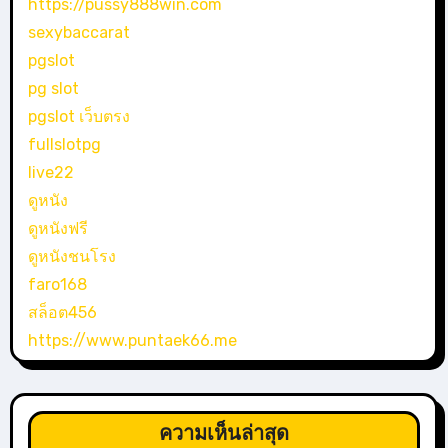
https://pussy888win.com
sexybaccarat
pgslot
pg slot
pgslot เว็บตรง
fullslotpg
live22
ดูหนัง
ดูหนังฟรี
ดูหนังชนโรง
faro168
สล็อต456
https://www.puntaek66.me
ความเห็นล่าสุด