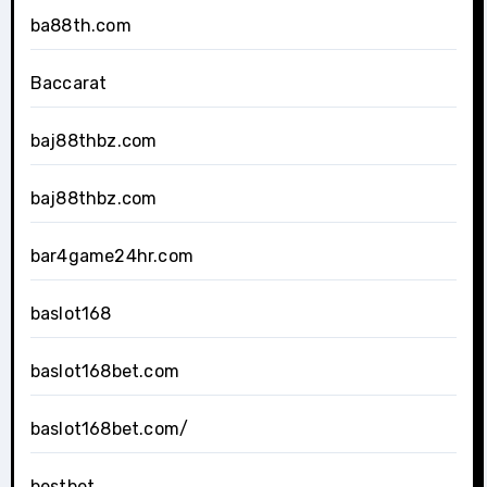
ba88th.com
Baccarat
baj88thbz.com
baj88thbz.com
bar4game24hr.com
baslot168
baslot168bet.com
baslot168bet.com/
bestbet