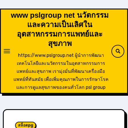
Skip
to
www pslgroup net นวัตกรรม
content
และความเป็นเลิศใน
อุตสาหกรรมการแพทย์และ
สุขภาพ
https://www.pslgroup.net ผู้นำการพัฒนา
เทคโนโลยีและนวัตกรรมในอุตสาหกรรมการ
แพทย์และสุขภาพ เรามุ่งมั่นที่พัฒนาเครื่องมือ
แพทย์ที่ทันสมัย เพื่อเพิ่มคุณภาพในการรักษาโรค
และการดูแลสุขภาพของคนทั่วโลก psl group
สล็อตpg