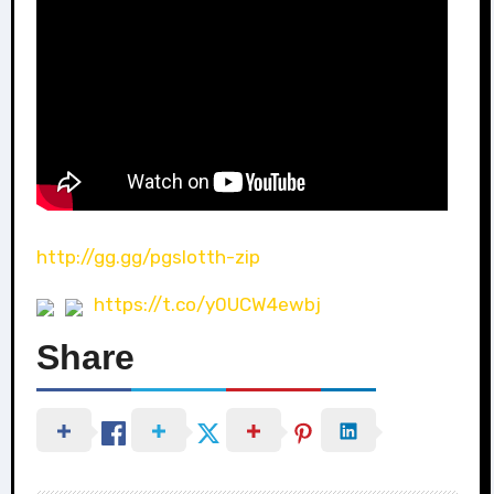
http://gg.gg/pgslotth-zip
https://t.co/y0UCW4ewbj
Share