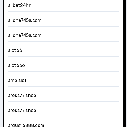
allbet24hr
allone745s.com
allone745s.com
alot66
alot666
amb slot
aress77.shop
aress77.shop
argus16888.com