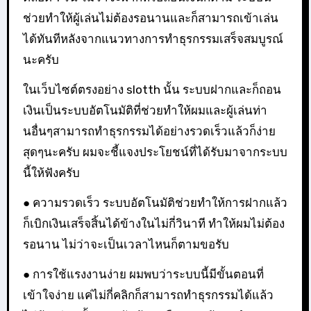
ช่วยทำให้ผู้เล่นไม่ต้องรอนานและก็สามารถเข้าเล่น
ได้ทันทีหลังจากแนวทางการทำธุรกรรมเสร็จสมบูรณ์
นะครับ
ในเว็บไซต์ตรงอย่าง slotth นั้น ระบบฝากและก็ถอน
เงินเป็นระบบอัตโนมัติที่ช่วยทำให้ผมและผู้เล่นท่า
นอื่นๆสามารถทำธุรกรรมได้อย่างรวดเร็วแล้วก็ง่าย
สุดๆนะครับ ผมจะชี้แจงประโยชน์ที่ได้รับมาจากระบบ
นี้ให้ฟังครับ
● ความรวดเร็ว ระบบอัตโนมัติช่วยทำให้การฝากแล้ว
ก็เบิกเงินเสร็จสิ้นได้ข้างในไม่กี่วินาที ทำให้ผมไม่ต้อง
รอนาน ไม่ว่าจะเป็นเวลาไหนก็ตามขอรับ
● การใช้แรงงานง่าย ผมพบว่าระบบนี้มีขั้นตอนที่
เข้าใจง่าย แค่ไม่กี่คลิกก็สามารถทำธุรกรรมได้แล้ว