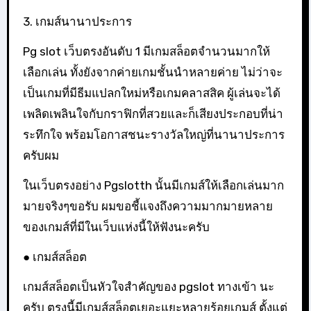
3. เกมส์นานาประการ
Pg slot เว็บตรงอันดับ 1 มีเกมสล็อตจำนวนมากให้
เลือกเล่น ทั้งยังจากค่ายเกมชั้นนำหลายค่าย ไม่ว่าจะ
เป็นเกมที่มีธีมแปลกใหม่หรือเกมคลาสสิค ผู้เล่นจะได้
เพลิดเพลินใจกับกราฟิกที่สวยและก็เสียงประกอบที่น่า
ระทึกใจ พร้อมโอกาสชนะรางวัลใหญ่ที่นานาประการ
ครับผม
ในเว็บตรงอย่าง Pgslotth นั้นมีเกมส์ให้เลือกเล่นมาก
มายจริงๆขอรับ ผมขอชี้แจงถึงความมากมายหลาย
ของเกมส์ที่มีในเว็บแห่งนี้ให้ฟังนะครับ
● เกมส์สล็อต
เกมส์สล็อตเป็นหัวใจสำคัญของ pgslot ทางเข้า นะ
ครับ ตรงนี้มีเกมส์สล็อตเยอะแยะหลายร้อยเกมส์ ตั้งแต่