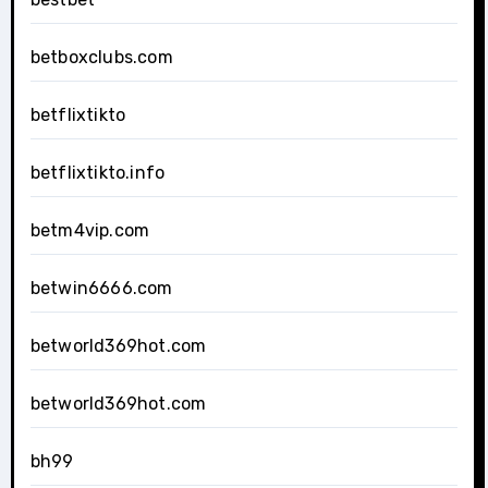
betboxclubs.com
betflixtikto
betflixtikto.info
betm4vip.com
betwin6666.com
betworld369hot.com
betworld369hot.com
bh99