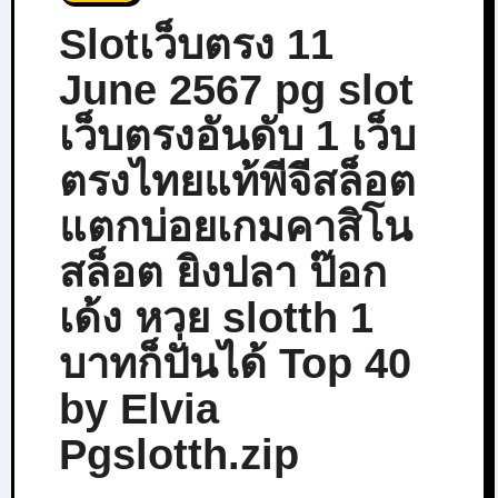
Slotเว็บตรง 11
June 2567 pg slot
เว็บตรงอันดับ 1 เว็บ
ตรงไทยแท้พีจีสล็อต
แตกบ่อยเกมคาสิโน
สล็อต ยิงปลา ป๊อก
เด้ง หวย slotth 1
บาทก็ปั่นได้ Top 40
by Elvia
Pgslotth.zip