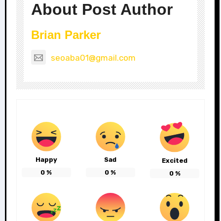
About Post Author
Brian Parker
seoaba01@gmail.com
Happy
Sad
Excited
0
%
0
%
0
%