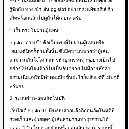
ชิ้น? วันนี้ผมจะมาไขข้อสงสัยพวกนั้นให้แด่คุณได้
รู้จักกับ ทางเข้าเล่น pg slot อย่างถ่องแท้ขอรับ! ถ้า
เกิดพร้อมแล้วไปดูกันได้เลยนะครับ
1. เว็บตรง ไม่ผ่านผู้แทน
pgslot ทางเข้า คือเว็บตรงที่ไม่ผ่านผู้แทนหรือ
เอเย่นต์ใดๆก็ตามทั้งนั้น ซึ่งมีความหมายว่าผู้เล่น
สามารถมั่นใจได้ว่าการทำธุรกรรมทุกๆอย่างเป็นไป
อย่างโปร่งใสแล้วก็ไม่เป็นอันตราย ไม่มีการหักค่า
ธรรมเนียมหรือมีค่าคอมมิชชั่นอะไรก็แล้วแต่ที่ไม่ปกติ
ครับผม
2. ระบบฝาก-ถอนอัตโนมัติ
เว็บไซต์ Pgslotth มีระบบฝากแล้วก็ถอนอัตโนมัติที่
รวดเร็วและง่ายสุดๆ ผู้เล่นสามารถทำธุรกรรมได้
ตลอด 1 วัน ไม่ว่าจะฝากหรือถอนเงินก็ตาม ระบบนี้