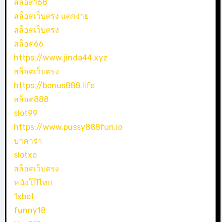
สล็อต168
สล็อตเว็บตรง แตกง่าย
สล็อตเว็บตรง
สล็อต66
https://www.jinda44.xyz
สล็อตเว็บตรง
https://bonus888.life
สล็อต888
slot99
https://www.pussy888fun.io
บาคาร่า
slotxo
สล็อตเว็บตรง
หนังโป๊ไทย
1xbet
funny18