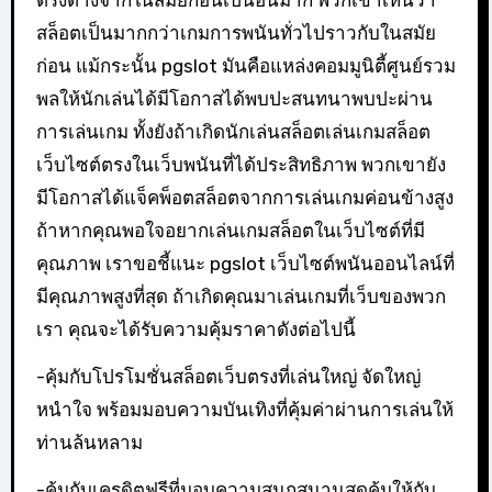
ตรงต่างจากในสมัยก่อนเป็นอันมาก พวกเขาเห็นว่า
สล็อตเป็นมากกว่าเกมการพนันทั่วไปราวกับในสมัย
ก่อน แม้กระนั้น pgslot มันคือแหล่งคอมมูนิตี้ศูนย์รวม
พลให้นักเล่นได้มีโอกาสได้พบปะสนทนาพบปะผ่าน
การเล่นเกม ทั้งยังถ้าเกิดนักเล่นสล็อตเล่นเกมสล็อต
เว็บไซต์ตรงในเว็บพนันที่ได้ประสิทธิภาพ พวกเขายัง
มีโอกาสได้แจ็คพ็อตสล็อตจากการเล่นเกมค่อนข้างสูง
ถ้าหากคุณพอใจอยากเล่นเกมสล็อตในเว็บไซต์ที่มี
คุณภาพ เราขอชี้แนะ pgslot เว็บไซต์พนันออนไลน์ที่
มีคุณภาพสูงที่สุด ถ้าเกิดคุณมาเล่นเกมที่เว็บของพวก
เรา คุณจะได้รับความคุ้มราคาดังต่อไปนี้
-คุ้มกับโปรโมชั่นสล็อตเว็บตรงที่เล่นใหญ่ จัดใหญ่
หนำใจ พร้อมมอบความบันเทิงที่คุ้มค่าผ่านการเล่นให้
ท่านล้นหลาม
-คุ้มกับเครดิตฟรีที่มอบความสนุกสนานสุดคุ้มให้กับ