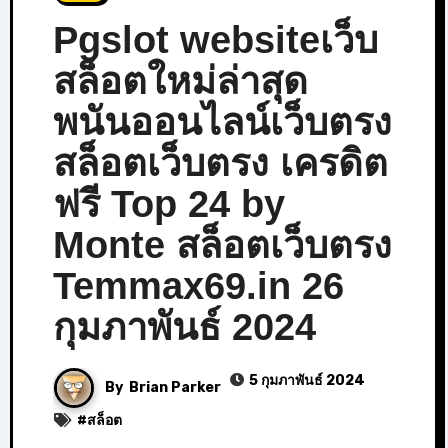
Pgslot websiteเว็บ
สล็อตใหม่ล่าสุด
พนันออนไลน์เว็บตรง
สล็อตเว็บตรง เครดิต
ฟรี Top 24 by
Monte สล็อตเว็บตรง
Temmax69.in 26
กุมภาพันธ์ 2024
5 กุมภาพันธ์ 2024
By
Brian Parker
#
สล็อต