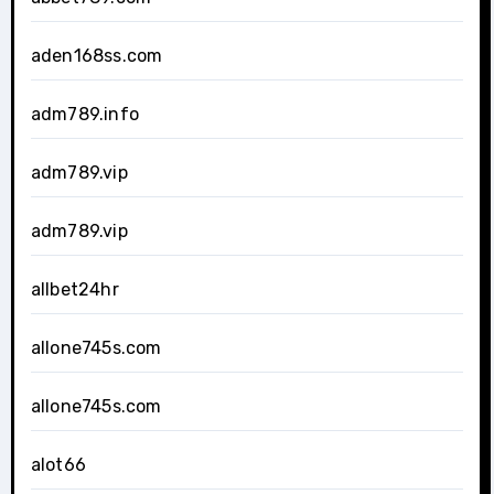
aden168ss.com
adm789.info
adm789.vip
adm789.vip
allbet24hr
allone745s.com
allone745s.com
alot66