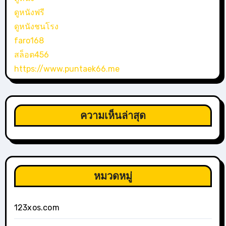
ดูหนังฟรี
ดูหนังชนโรง
faro168
สล็อต456
https://www.puntaek66.me
ความเห็นล่าสุด
หมวดหมู่
123xos.com