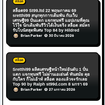
สล็อต
สล็อต99 St99.ltd 22 พฤษภาคม 69
sretthi99 สนุกทุกการเดิมพัน กับเว็บ
เศรษฐี99 ปั่นแตก แจกทุนฟรี แอปเกมที่คุณ
ไว้ใจ นักเดิมพันรีวิวได้เงินจริง สล็อต สมัคร
รับโบนัสสุดพิเศษ Top 84 by Hildred
Brian Parker
30 มีนาคม 2026
สล็อต
Sretthi99 ผลิตเศรษฐีหน้าใหม่อันดับ 1 ปั่น
แตก แจกทุนฟรี ไม่ผ่านเอเย่นต์ ทันสมัย คุย
กับใคร ก็ไม่เอ้าท์ สล็อต ลองแล้วจะรักเลย
Top 90 by Ralph st99d.com 8 มกรา 69
Brian Parker
27 มกราคม 2026