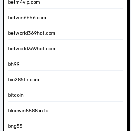
betm4vip.com
betwin6666.com
betworld369hot.com
betworld369hot.com
bh99
bio285th.com
bitcoin
bluewin8888.info
bng55