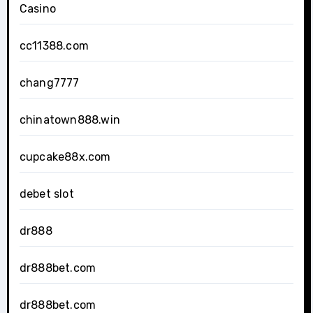
Casino
cc11388.com
chang7777
chinatown888.win
cupcake88x.com
debet slot
dr888
dr888bet.com
dr888bet.com