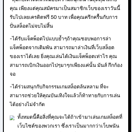
คุณ เพียงแต่คุณสมัครมาเป็นสมาชิกเว็บของเราวันนี้
รับไปเลยเครดิตฟรี 50 บาท เพื่อคุณครึกครื้นกับการ
ปั่นสล็อตไม่จบไม่สิ้น
-ได้รับแจ็คพ็อตไปแบบย้ำๆถ้าคุณชอบพอการล่า
แจ็คพ็อตจากเดิมพัน สามารถมาล่าเงินที่เว็บสล็อต
ของเราได้เลย ยิ่งคุณเล่นได้เงินแจ็คพ็อตเท่าไร คุณ
สามารถเบิกเงินออกไปๆมาๆกเพียงแค่นั้น มันส์ กึกก้อง
จอ
-ได้ร่วมสนุกกับกิจกรรมเกมสล็อตล้นหลาม ที่จะ
สามารถช่วยให้คุณบันเทิงใจแล้วก็ท้าทายกับการเล่น
ได้อย่างไม่จำกัด
ทั้งหมดนี้คือสิ่งที่คุณจะได้ถ้าเข้ามาเล่นเกมสล็อตที่
เว็บไซต์ของพวกเรา ซึ่งเราเป็นมากกว่าเว็บพนัน