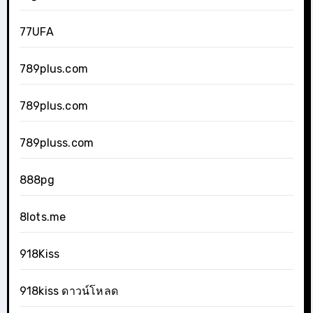
77UFA
789plus.com
789plus.com
789pluss.com
888pg
8lots.me
918Kiss
918kiss ดาวน์โหลด