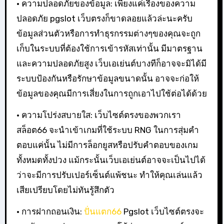
• ความปลอดภัยของข้อมูล: เพียงแค่เรื่องของความ
ปลอดภัย pgslot เว็บตรงก็ขาดลอยแล้วล่ะนะครับ
ข้อมูลส่วนตัวหรือการทำธุรกรรมต่างๆของคุณจะถูก
เก็บในระบบที่ต้องใช้การเข้ารหัสเท่านั้น มีมาตรฐาน
และความปลอดภัยสูง เว็บเอเย่นต์บางทีก็อาจจะมิได้มี
ระบบป้องกันหรือรักษาข้อมูลขนาดนั้น อาจจะก่อให้
ข้อมูลของคุณมีการเสี่ยงในการถูกเอาไปใช้ต่อได้ด้วย
• ความโปร่งสบายใส: เว็บไซต์ตรงของพวกเรา
สล็อต66 จะนำเข้าเกมที่ใช้ระบบ RNG ในการสุ่มคำ
ตอบแค่นั้น ไม่มีการล็อกยูสหรือปรับคำตอบของเกม
ทั้งหมดทั้งปวง แม้กระนั้นเว็บเอเย่นต์อาจจะเป็นไปได้
ว่าจะมีการปรับเปอร์เซ็นต์แพ้ชนะ ทำให้คุณเล่นแล้ว
เสียเปรียบโดยไม่ทันรู้สึกตัว
• การฝากถอนเงิน:
ปั่นแตก66
Pgslot เว็บไซต์ตรงจะ