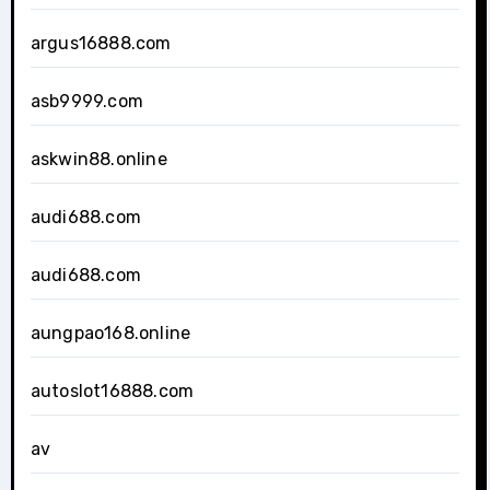
argus16888.com
asb9999.com
askwin88.online
audi688.com
audi688.com
aungpao168.online
autoslot16888.com
av