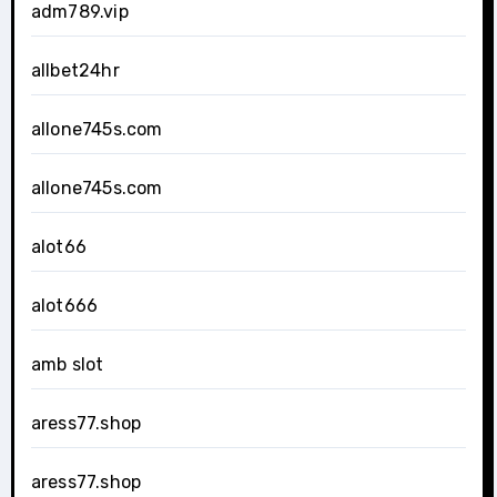
adm789.vip
allbet24hr
allone745s.com
allone745s.com
alot66
alot666
amb slot
aress77.shop
aress77.shop