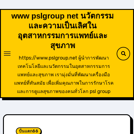
Skip
to
www pslgroup net นวัตกรรม
content
และความเป็นเลิศใน
อุตสาหกรรมการแพทย์และ
สุขภาพ
https://www.pslgroup.net ผู้นำการพัฒนา
เทคโนโลยีและนวัตกรรมในอุตสาหกรรมการ
แพทย์และสุขภาพ เรามุ่งมั่นที่พัฒนาเครื่องมือ
แพทย์ที่ทันสมัย เพื่อเพิ่มคุณภาพในการรักษาโรค
และการดูแลสุขภาพของคนทั่วโลก psl group
ปั่นแตก66