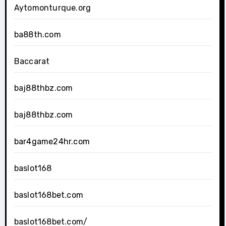
Aytomonturque.org
ba88th.com
Baccarat
baj88thbz.com
baj88thbz.com
bar4game24hr.com
baslot168
baslot168bet.com
baslot168bet.com/