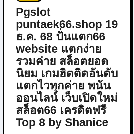
Pgslot
puntaek66.shop 19
ธ.ค. 68 ปั่นแตก66
website แตกง่าย
รวมค่าย สล็อตยอด
นิยม เกมฮิตติดอันดับ
แตกไวทุกค่าย พนัน
ออนไลน์ เว็บเปิดใหม่
สล็อต66 เครดิตฟรี
Top 8 by Shanice