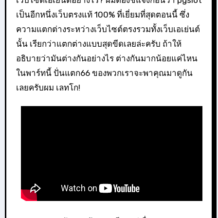
เว็บไซต์เอเย่นต์อย่างไร? ผมต้องชี้แจงก่อนว่า pgslot
เป็นอีกหนึ่งเว็บตรงแท้ 100% ที่เยี่ยมที่สุดตอนนี้ ซึ่ง
ความแตกต่างระหว่างเว็บไซต์ตรงรวมทั้งเว็บเอเย่นต์
นั้น เรียกว่าแตกต่างแบบสุดขีดเลยล่ะครับ ถ้าให้
อธิบายว่ามันต่างกันอย่างไร ต่างกันมากน้อยแค่ไหน
ในพาร์ทนี้ ปั่นแตก66 ของพวกเราจะพาคุณมาดูกัน
เลยครับผม เลทโก!