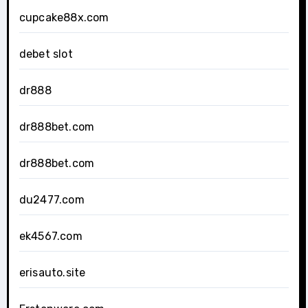
cupcake88x.com
debet slot
dr888
dr888bet.com
dr888bet.com
du2477.com
ek4567.com
erisauto.site