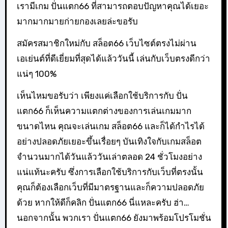
เรามีเกม ปั่นแตก66 ที่สามารถตอบปัญหาคุณได้เยอะ
มากมากมายก่ายกองเลยล่ะขอรับ
สมัครสมาชิกใหม่กับ สล็อต66 เว็บไซต์ตรงไม่ผ่าน
เอเย่นต์ที่ดีเยี่ยมที่สุดได้แล้ววันนี้ เล่นกับเว็บตรงดีกว่า
แน่ๆ 100%
เห็นไหมขอรับว่า เพียงแค่เลือกใช้บริการกับ ปั่น
แตก66 ก็เห็นความแตกต่างของการเล่นเกมมาก
ขนาดไหน คุณจะเล่นเกม สล็อต66 และก็ได้กำไรได้
อย่างปลอดภัยเยอะขึ้นเรื่อยๆ บันเทิงใจกับเกมสล็อต
จำนวนมากได้วันแล้ววันเล่าตลอด 24 ชั่วโมงอย่าง
แน่แท้นะครับ ซึ่งการเลือกใช้บริการกับเว็บที่ตรงนั้น
คุณก็ต้องเลือกเว็บที่มีมาตรฐานและก็ความปลอดภัย
ด้วย หากให้ดีก็คลิก ปั่นแตก66 นี่แหละครับ ฮ่า…
นอกจากนั้น พวกเรา ปั่นแตก66 ยังมาพร้อมโปรโมชั่น