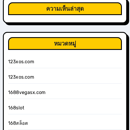
ความเห็นล่าสุด
หมวดหมู่
123xos.com
123xos.com
1688vegasx.com
168slot
168สล็อต