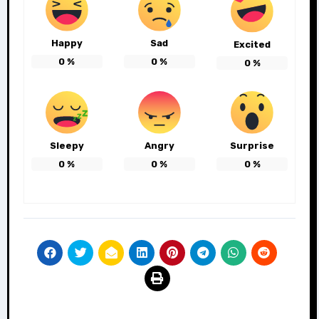
Happy
Sad
Excited
0
%
0
%
0
%
Sleepy
Angry
Surprise
0
%
0
%
0
%