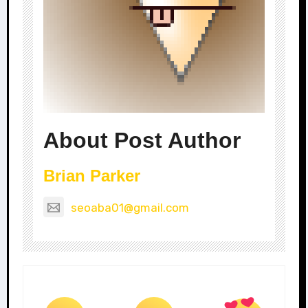
About Post Author
Brian Parker
seoaba01@gmail.com