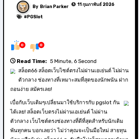
11 กุมภาพันธ์ 2026
By
Brian Parker
#
PGSlot
0
0
Read Time:
5 Minute, 6 Second
สล็อต66 สล็อตเว็บไซต์ตรงไม่ผ่านเอเย่นต์ ไม่ผ่าน
ตัวกลาง ช่องทางที่เหมาะสมที่สุดของนักพนัน ฝาก
ถอนง่าย สมัครเลย!
เบื่อกับเว็บเดิมๆเปลี่ยนมาใช้บริการกับ pgslot กัน
ได้เลย! สล็อตเว็บตรงไม่ผ่านเอเย่นต์ ไม่ผ่าน
ตัวกลาง เว็บไซต์ตรงช่องทางที่ดีที่สุดสำหรับนักเดิม
พันทุกคน บอกเลยว่า ไม่ว่าคุณจะเป็นมือใหม่ สายทุน