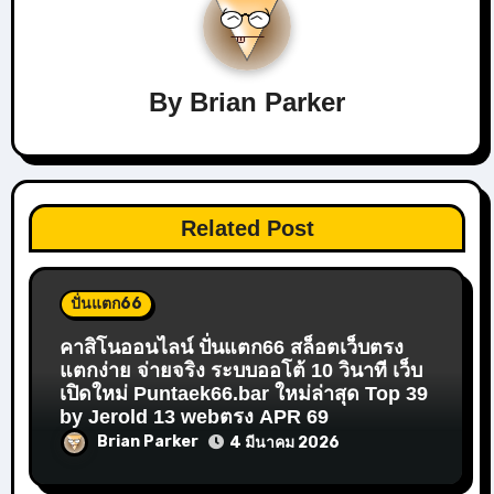
By
Brian Parker
Related Post
ปั่นแตก66
คาสิโนออนไลน์ ปั่นแตก66 สล็อตเว็บตรง
แตกง่าย จ่ายจริง ระบบออโต้ 10 วินาที เว็บ
เปิดใหม่ Puntaek66.bar ใหม่ล่าสุด Top 39
by Jerold 13 webตรง APR 69
Brian Parker
4 มีนาคม 2026