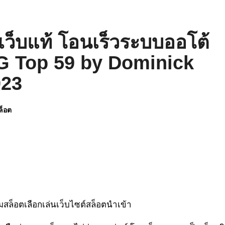
เว็บแท้ โอนเร็วระบบออโต้
G Top 59 by Dominick
023
ล็อต
เกมสล็อตเลือกเล่นเว็บไซต์สล็อตนำเข้า