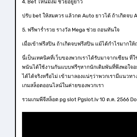
4. Bet ไหนมั่งมี ช่วยอยู่ยาว
ปรับ bet ให้สมควร แล้วกด Auto ยาวได้ ถ้าเกิดจบ 
5. ฟรีพาร่ำรวย รางวัล Mega ช่วย ถอนทันใจ
เมื่อเข้าฟรีสปิน ถ้าเกิดจบฟรีสปิน แม้ได้กำไรมากให้
นี่เป็นเทคนิคที่เว็บของพวกเราได้รับมาจากเซียน ที่ใ
พนันได้ใช้งานกันแบบฟรีๆหากนักเดิมพันที่พึงพอใจอ
ได้ได้จริงหรือไม่ เข้ามาลองแน่ๆว่าพวกเรามีแนวทาง
เกมสล็อตออนไลน์ในค่ายของพวกเรา
รวมเกมพีจีสล็อต pg slot Pgslot.lv 10 ต.ค. 2566 D