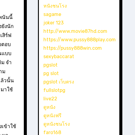
หนังชนโรง
sagame
นันนี้
joker 123
ยังนัก
http://www.movie87hd.com
สิร์ฟ
https://www.pussy888play.com
่อตอบ
https://pussy888win.com
้นแบบ
sexybaccarat
ดิม จำ
pgslot
วาม
pg slot
ล้วนั้น
pgslot เว็บตรง
ามาใช้
fullslotpg
live22
ดูหนัง
ดูหนังฟรี
ดูหนังชนโรง
งเข้าใช้
faro168