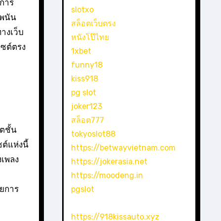
ิการ
slotxo
รพนัน
สล็อตเว็บตรง
ทางเว็บ
หนังโป๊ไทย
ไซต์ตรง
1xbet
funny18
kiss918
pg slot
joker123
สล็อต777
ตชั้น
tokyoslot88
ต์แห่งนี้
https://betwayvietnam.com
งเพลง
https://jokerasia.net
https://moodeng.in
่ายการ
pgslot
https://918kissauto.xyz