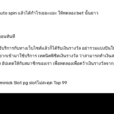
Auto spin แล้วได้กำไรเยอะแยะ ให้ทดลอง bet นั้นยาว
ถอนทันที
ช้บริการกับทางเว็บไซต์แล้วก็ได้รับเงินรางวัล อย่ารวมแบ่งปันให
ยากเข้ามาใช้บริการ เทคนิคพิชิตเงินรางวัล ว่าสามารถทำเงิน
 อัปเดตให้กับสมาชิกของเรา เพื่อทดลองเพื่อคว้าเงินรางวัลจา
ominick Slot pg slotไม่สะดุด Top 99