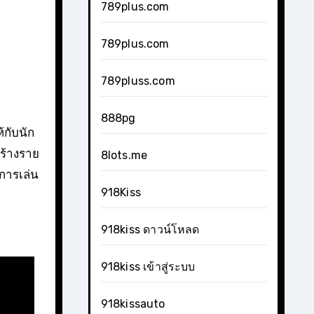
789plus.com
789plus.com
789pluss.com
888pg
้กับนัก
สร้างราย
8lots.me
กการเล่น
918Kiss
918kiss ดาวน์โหลด
918kiss เข้าสู่ระบบ
918kissauto