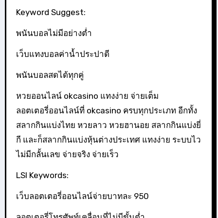
Keyword Suggest:
พนันบอลไม่มีอย่างต่ำ
เว็บแทงบอลค่าน้ำประปาดี
พนันบอลสดได้ทุกคู่
หวยออนไลน์ okcasino แทงง่าย จ่ายเต็ม
ลอตเตอรี่ออนไลน์ที่ okcasino ครบทุกประเภท อีกทั้ง
สลากกินแบ่งไทย หวยลาว หวยฮานอย สลากกินแบ่งยี่
กี และก็สลากกินแบ่งหุ้นต่างประเทศ แทงง่าย ระบบไว
ไม่มีกลั้นเลข จ่ายจริง จ่ายเร็ว
LSI Keywords:
เว็บลอตเตอรี่ออนไลน์จ่ายบาทละ 950
ลอตเตอรี่โทรศัพท์เคลื่อนที่ไม่มีขั้นต่ำ