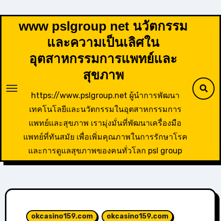
Skip
to
www pslgroup net นวัตกรรม
content
และความเป็นเลิศใน
อุตสาหกรรมการแพทย์และ
สุขภาพ
https://www.pslgroup.net ผู้นำการพัฒนา
เทคโนโลยีและนวัตกรรมในอุตสาหกรรมการ
แพทย์และสุขภาพ เรามุ่งมั่นที่พัฒนาเครื่องมือ
แพทย์ที่ทันสมัย เพื่อเพิ่มคุณภาพในการรักษาโรค
และการดูแลสุขภาพของคนทั่วโลก psl group
okcasino159.com
okcasino159.com