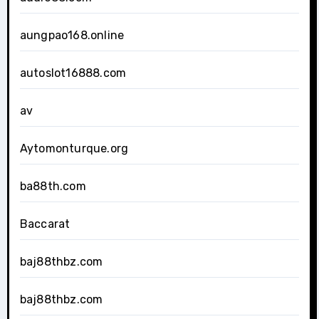
aungpao168.online
autoslot16888.com
av
Aytomonturque.org
ba88th.com
Baccarat
baj88thbz.com
baj88thbz.com