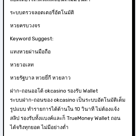
ระบบตรวจลอตเตอรี่อัตโนมัติ
หวยครบวงจร
Keyword Suggest:
แทงหวยผ่านมือถือ
หวยวอเลท
หวยรัฐบาล หวยยี่กี หวยลาว
ฝาก-ถอนออโต้ okcasino รองรับ Wallet
ระบบฝาก-ถอนของ okcasino เป็นระบบอัตโนมัติเต็ม
รูปแบบ ทำรายการได้ด้านใน 10 วินาที ไม่ต้องแจ้ง
สลิป รองรับทั้งแบงค์และก็ TrueMoney Wallet ถอน
ได้จริงทุกยอด ไม่มีอย่างต่ำ