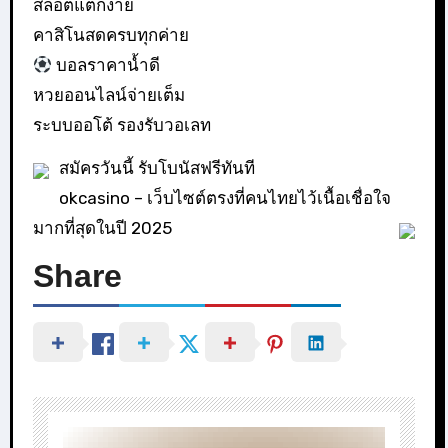
สล็อตแตกง่าย
คาสิโนสดครบทุกค่าย
บอลราคาน้ำดี
หวยออนไลน์จ่ายเต็ม
ระบบออโต้ รองรับวอเลท
สมัครวันนี้ รับโบนัสฟรีทันที
okcasino – เว็บไซต์ตรงที่คนไทยไว้เนื้อเชื่อใจ
มากที่สุดในปี 2025
Share