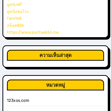
ดูหนังฟรี
ดูหนังชนโรง
faro168
สล็อต456
https://www.puntaek66.me
ความเห็นล่าสุด
หมวดหมู่
123xos.com