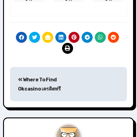
แนะแนว
Where To Find
เรื่อง
Okcasino เครดิตฟรี