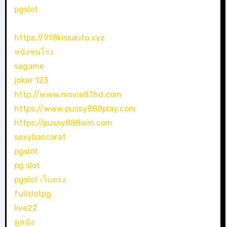
pgslot
https://918kissauto.xyz
หนังชนโรง
sagame
joker 123
http://www.movie87hd.com
https://www.pussy888play.com
https://pussy888win.com
sexybaccarat
pgslot
pg slot
pgslot เว็บตรง
fullslotpg
live22
ดูหนัง