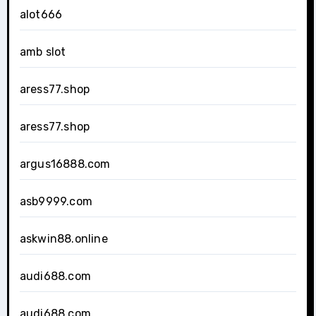
alot666
amb slot
aress77.shop
aress77.shop
argus16888.com
asb9999.com
askwin88.online
audi688.com
audi688.com