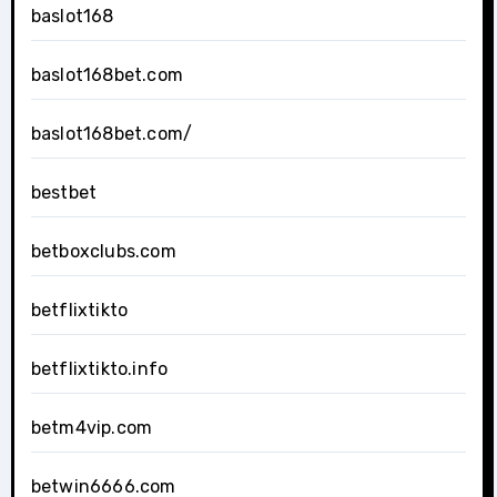
baslot168
baslot168bet.com
baslot168bet.com/
bestbet
betboxclubs.com
betflixtikto
betflixtikto.info
betm4vip.com
betwin6666.com