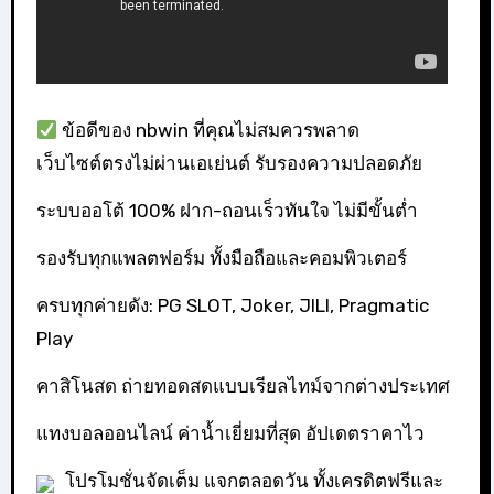
ข้อดีของ nbwin ที่คุณไม่สมควรพลาด
เว็บไซต์ตรงไม่ผ่านเอเย่นต์ รับรองความปลอดภัย
ระบบออโต้ 100% ฝาก-ถอนเร็วทันใจ ไม่มีขั้นต่ำ
รองรับทุกแพลตฟอร์ม ทั้งมือถือและคอมพิวเตอร์
ครบทุกค่ายดัง: PG SLOT, Joker, JILI, Pragmatic
Play
คาสิโนสด ถ่ายทอดสดแบบเรียลไทม์จากต่างประเทศ
แทงบอลออนไลน์ ค่าน้ำเยี่ยมที่สุด อัปเดตราคาไว
โปรโมชั่นจัดเต็ม แจกตลอดวัน ทั้งเครดิตฟรีและ