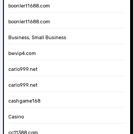
boonlert1688.com
boonlert1688.com
Business, Small Business
bwvip4.com
carlo999.net
carlo999.net
cashgame168
Casino
cc11388.com