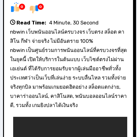
0
0
Read Time:
4 Minute, 30 Second
nbwin เว็บพนันออนไลน์ครบวงจร เว็บตรง สล็อต คา
สิโน กีฬา จ่ายจริง ไม่มีอันตราย 100%
nbwin เป็นศูนย์รวมการพนันออนไลน์ที่ครบวงจรที่สุด
ในยุคนี้ เปิดให้บริการในต้นแบบ เว็บไซต์ตรงไม่ผ่าน
เอเย่นต์ ที่ได้รับการยอมรับจากผู้เล่นมืออาชีพทั่วทั้ง
ประเทศว่าเป็นเว็บที่เล่นง่าย ระบบลื่นไหล รวมทั้งจ่าย
จริงทุกบิล มาพร้อมเกมยอดฮิตอย่าง สล็อตแตกง่าย,
บาคาร่าออนไลน์, คาสิโนสด, พนันบอลออนไลน์ราคา
ดี, รวมทั้ง เกมยิงปลาได้เงินจริง