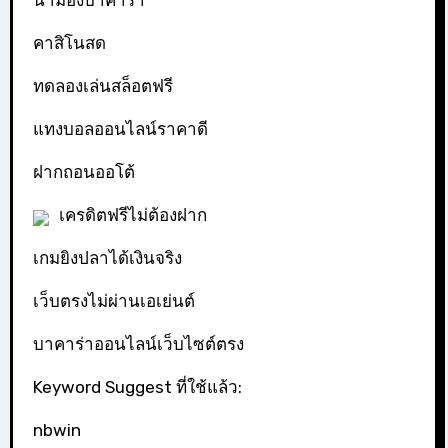
น่ามองบาคาร่า
คาสิโนสด
ทดลองเล่นสล็อตฟรี
แทงบอลออนไลน์ราคาดี
ฝากถอนออโต้
เครดิตฟรีไม่ต้องฝาก
เกมยิงปลาได้เงินจริง
เว็บตรงไม่ผ่านเอเย่นต์
บาคาร่าออนไลน์เว็บไซต์ตรง
Keyword Suggest ที่ใช้แล้ว:
nbwin