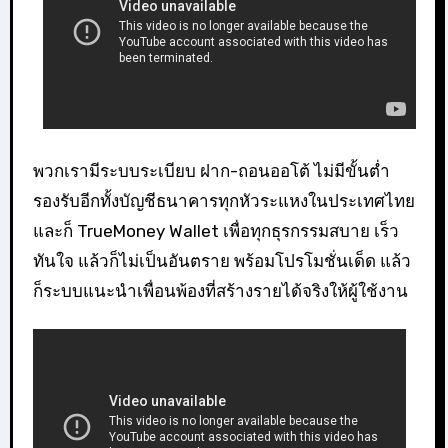
พวกเรามีระบบระเบียบ ฝาก-ถอนออโต้ ไม่มีขั้นต่ำ
รองรับอีกทั้งบัญชีธนาคารทุกหัวระแหงในประเทศไทย
และก็ TrueMoney Wallet เพื่อทุกธุรกรรมสบาย เร็ว
ทันใจ แล้วก็ไม่เป็นอันตราย พร้อมโปรโมชั่นเด็ด แล้ว
ก็ระบบแนะนำเพื่อนพ้องที่สร้างรายได้จริงให้ผู้ใช้งาน