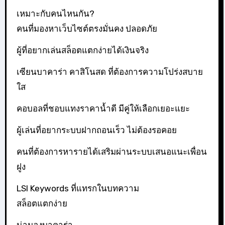
เหมาะกับคนไหนกัน?
คนที่มองหาเว็บไซต์ตรงมั่นคง ปลอดภัย
ผู้ที่อยากเล่นสล็อตแตกง่ายได้เงินจริง
เซียนบาคาร่า คาสิโนสด ที่ต้องการความโปร่งสบาย
ใส
คอบอลที่ชอบแทงราคาน้ำดี มีคู่ให้เลือกเยอะแยะ
ผู้เล่นที่อยากระบบฝากถอนเร็ว ไม่ต้องรอคอย
คนที่ต้องการหารายได้เสริมผ่านระบบเสนอแนะเพื่อน
ฝูง
LSI Keywords ที่แทรกในบทความ
สล็อตแตกง่าย