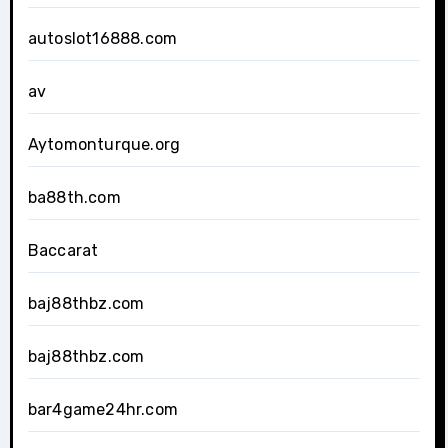
autoslot16888.com
av
Aytomonturque.org
ba88th.com
Baccarat
baj88thbz.com
baj88thbz.com
bar4game24hr.com