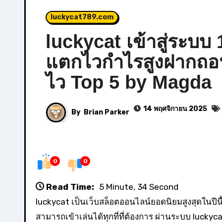
luckycat789.com
luckycat เข้าสู่ระบบ
แตกไวกำไรสูงฝากถอนอ
ไว Top 5 by Magda
14 พฤศจิกายน 2025
By
Brian Parker
0
0
Read Time:
5 Minute, 34 Second
luckycat เป็นเว็บสล็อตออนไลน์ยอดนิยมสูงสุดในปีนี้ ด้วยระบบการให้บริการที่ล้ำสมัย ไม่เป็นอันตราย และใช้งานง่าย ผู้เล่น
สามารถเข้าเล่นได้ทุกที่ที่ต้องการ ผ่านระบบ luckycat