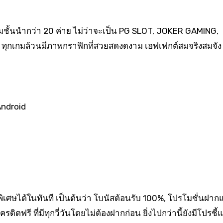
ชั้นนำกว่า 20 ค่าย ไม่ว่าจะเป็น PG SLOT, JOKER GAMING,
ุกเกมล้วนมีภาพกราฟิกที่สวยสดงดงาม เอฟเฟกต์สมจริงสมจัง 
Android
พิเศษได้ในทันที เป็นต้นว่า โบนัสต้อนรับ 100%, โปรโมชั่นฝา
ิตฟรี ที่มีทุกวี่วันโดยไม่ต้องฝากก่อน ยิ่งไปกว่านี้ยังมีโปรชี้