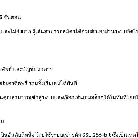
3 ขั้นตอน
 และไม่ยุ่งยาก ผู้เล่นสามารถสมัครได้ด้วยตัวเองผ่านระบบอัตโน
โทรศัพท์ และบัญชีธนาคาร
t เครดิตฟรี รวมทั้งเริ่มเล่นได้ทันที
ั้นคุณสามารถเข้าสู่ระบบและเลือกเล่นเกมสล็อตได้ในทันทีโดยไ
ยม
นอันดับที่หนึ่ง โดยใช้ระบบเข้ารหัส SSL 256-bit ซึ่งเป็นเทค