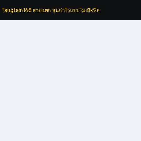
8 สายแตก ลุ้นกำไรแบบไม่เสียฟีล ชวนเพื่อนรับ 100 ฝาก-ถอน อั