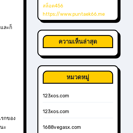
สล็อต456
https://www.puntaek66.me
และก็
ความเห็นล่าสุด
หมวดหมู่
123xos.com
123xos.com
กแรกของ
แนะ
1688vegasx.com