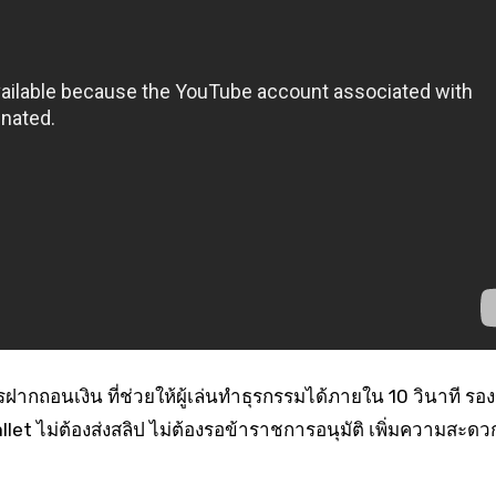
กถอนเงิน ที่ช่วยให้ผู้เล่นทำธุรกรรมได้ภายใน 10 วินาที รอง
t ไม่ต้องส่งสลิป ไม่ต้องรอข้าราชการอนุมัติ เพิ่มความสะดว