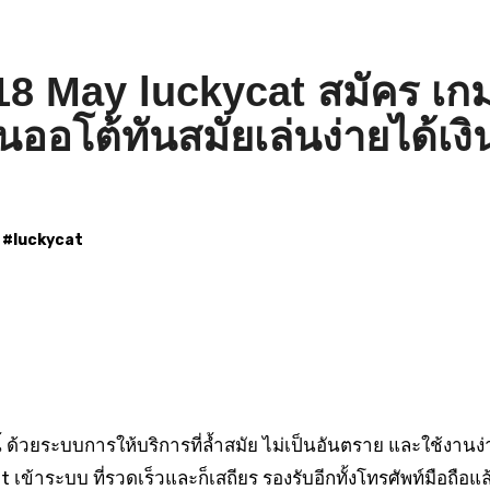
 18 May luckycat สมัคร เก
อโต้ทันสมัยเล่นง่ายได้เงิ
#
luckycat
 เข้าระบบ ที่รวดเร็วและก็เสถียร รองรับอีกทั้งโทรศัพท์มือถือแล