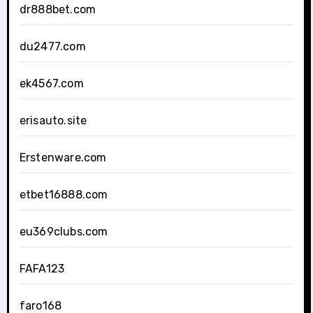
dr888bet.com
du2477.com
ek4567.com
erisauto.site
Erstenware.com
etbet16888.com
eu369clubs.com
FAFA123
faro168