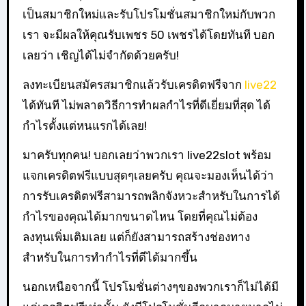
เป็นสมาชิกใหม่และรับโปรโมชั่นสมาชิกใหม่กับพวก
เรา จะมีผลให้คุณรับเพชร 50 เพชรได้โดยทันที บอก
เลยว่า เชิญได้ไม่จำกัดด้วยครับ!
ลงทะเบียนสมัครสมาชิกแล้วรับเครดิตฟรีจาก
live22
ได้ทันที ไม่พลาดวิธีการทำผลกำไรที่ดีเยี่ยมที่สุด ได้
กำไรตั้งแต่หนแรกได้เลย!
มาครับทุกคน! บอกเลยว่าพวกเรา live22slot พร้อม
แจกเครดิตฟรีแบบสุดๆเลยครับ คุณจะมองเห็นได้ว่า
การรับเครดิตฟรีสามารถพลิกจังหวะสำหรับในการได้
กำไรของคุณได้มากขนาดไหน โดยที่คุณไม่ต้อง
ลงทุนเพิ่มเติมเลย แต่ก็ยังสามารถสร้างช่องทาง
สำหรับในการทำกำไรที่ดีได้มากขึ้น
นอกเหนือจากนี้ โปรโมชั่นต่างๆของพวกเราก็ไม่ได้มี