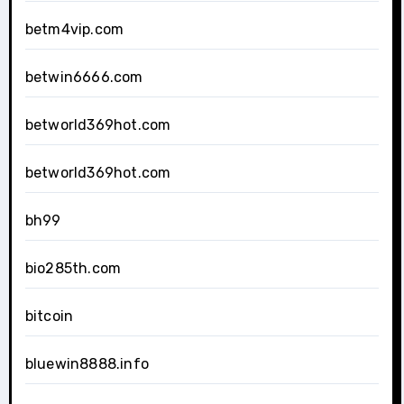
betm4vip.com
betwin6666.com
betworld369hot.com
betworld369hot.com
bh99
bio285th.com
bitcoin
bluewin8888.info