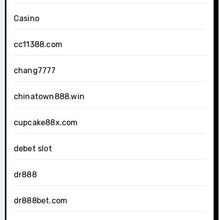
Casino
cc11388.com
chang7777
chinatown888.win
cupcake88x.com
debet slot
dr888
dr888bet.com