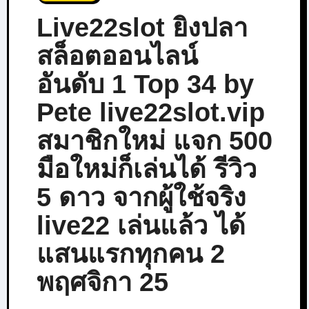
Live22slot ยิงปลา
สล็อตออนไลน์
อันดับ 1 Top 34 by
Pete live22slot.vip
สมาชิกใหม่ แจก 500
มือใหม่ก็เล่นได้ รีวิว
5 ดาว จากผู้ใช้จริง
live22 เล่นแล้ว ได้
แสนแรกทุกคน 2
พฤศจิกา 25