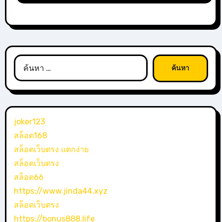
ค้นหา
สำหรับ:
joker123
สล็อต168
สล็อตเว็บตรง แตกง่าย
สล็อตเว็บตรง
สล็อต66
https://www.jinda44.xyz
สล็อตเว็บตรง
https://bonus888.life