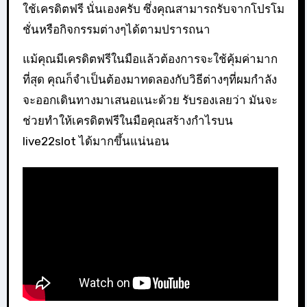
ใช้เครดิตฟรี นั่นเองครับ ซึ่งคุณสามารถรับจากโปรโม
ชั่นหรือกิจกรรมต่างๆได้ตามปรารถนา
แม้คุณมีเครดิตฟรีในมือแล้วต้องการจะใช้คุ้มค่ามาก
ที่สุด คุณก็จำเป็นต้องมาทดลองกับวิธีต่างๆที่ผมกำลัง
จะออกเดินทางมาเสนอแนะด้วย รับรองเลยว่า มันจะ
ช่วยทำให้เครดิตฟรีในมือคุณสร้างกำไรบน
live22slot ได้มากขึ้นแน่นอน