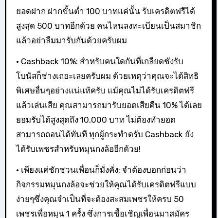
ยอดฝาก ฝากขั้นต่ำ 100 บาทแค่นั้น รับเครดิตฟรีได้
สูงสุด 500 บาทอีกด้วย คนไหนลงทะเบียนเป็นสมาชิก
แล้วอย่าลืมมารับกันด้วยครับผม
• Cashback 10%: สำหรับคนใดกันที่เกลียดชังรับ
โบนัสก็ช่างเถอะเลยครับผม ด้วยเหตุว่าคุณจะได้สิทธิ
พิเศษอื่นๆอย่างแน่แท้ครับ แม้คุณไม่ได้รับเครดิตฟรี
แล้วเล่นเสีย คุณสามารถมารับยอดเสียคืน 10% ได้เลย
ยอมรับได้สูงสุดถึง 10,000 บาท ไม่ต้องทำยอด
สามารถถอนได้ทันที ทุกผู้กระทำดรับ Cashback ยัง
ได้รับเพชรสำหรับหมุนกงล้ออีกด้วย!
• เพียงแค่ชักชวนเพื่อนก็มั่งคั่ง: จำต้องบอกก่อนว่า
กิจกรรมหมุนกงล้อจะช่วยให้คุณได้รับเครดิตฟรีแบบ
ง่ายๆซึ่งคุณจำเป็นที่จะต้องสะสมเพชรให้ครบ 50
เพชรเพื่อหมุน 1 ครั้ง ซึ่งการเชื้อเชิญเพื่อนมาสมัคร