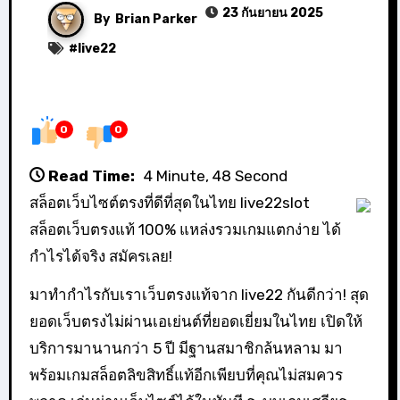
23 กันยายน 2025
By
Brian Parker
#
live22
0
0
Read Time:
4 Minute, 48 Second
สล็อตเว็บไซต์ตรงที่ดีที่สุดในไทย live22slot
สล็อตเว็บตรงแท้ 100% แหล่งรวมเกมแตกง่าย ได้
กำไรได้จริง สมัครเลย!
มาทำกำไรกับเราเว็บตรงแท้จาก live22 กันดีกว่า! สุด
ยอดเว็บตรงไม่ผ่านเอเย่นต์ที่ยอดเยี่ยมในไทย เปิดให้
บริการมานานกว่า 5 ปี มีฐานสมาชิกล้นหลาม มา
พร้อมเกมสล็อตลิขสิทธิ์แท้อีกเพียบที่คุณไม่สมควร