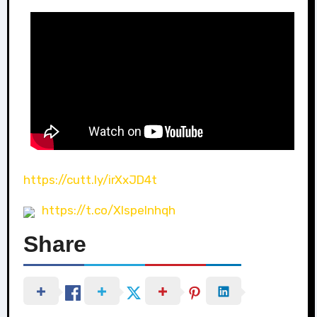
https://cutt.ly/irXxJD4t
https://t.co/XlspeInhqh
Share