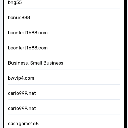
bng55
bonus888
boonlert1688.com
boonlert1688.com
Business, Small Business
bwvip4.com
carlo999.net
carlo999.net
cashgame168