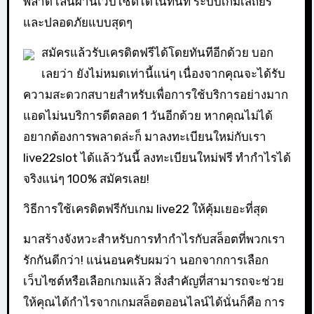
พลาด เล่นผ่านเว็บไซต์ได้ในทันที ระบบเกมเสถียร
และปลอดภัยแบบสุดๆ
สมัครแล้วรับเครดิตฟรีได้โดยทันทีอีกด้วย บอก
เลยว่า ยังไม่หมดเท่านี้แน่ๆ เนื่องจากคุณจะได้รับ
ความสะดวกสบายสำหรับเพื่อการใช้บริการอย่างมาก
แอดไม่นบริการดีตลอด 1 วันอีกด้วย หากคุณไม่ได้
อยากต้องการพลาดล่ะก็ มาลงทะเบียนใหม่กับเรา
live22slot ได้แล้ววันนี้ ลงทะเบียนใหม่ฟรี ทำกำไรได้
จริงแน่ๆ 100% สมัครเลย!
วิธีการใช้เครดิตฟรีกับเกม live22 ให้คุ้มเยอะที่สุด
มาสร้างจังหวะสำหรับการทำกำไรกับสล็อตที่พวกเรา
รักกันดีกว่า! แน่นอนครับผมว่า นอกจากการเลือก
เว็บไซต์หรือเลือกเกมแล้ว สิ่งสำคัญที่สามารถจะช่วย
ให้คุณได้กำไรจากเกมสล็อตออนไลน์ได้นั่นก็คือ การ