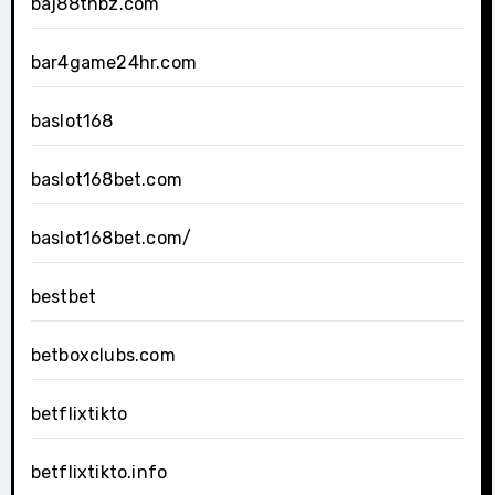
baj88thbz.com
bar4game24hr.com
baslot168
baslot168bet.com
baslot168bet.com/
bestbet
betboxclubs.com
betflixtikto
betflixtikto.info