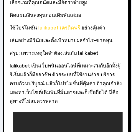
เลือกเกมที่คุณถนัดและมีอัตราจ่ายสูง
คิดแผนเงินลงทุนก่อนเดิมพันเสมอ
ใช้โปรโมชั่น
lalikabet เครดิตฟรี
อย่างคุ้มค่า
เล่นอย่างมีวินัยและตั้งเป้าหมายผลกำไร-ขาดทุน
สรุป: เพราะเหตุใดจำต้องเล่นกับ lalikabet
lalikabet เป็นเว็บพนันออนไลน์ที่เหมาะสมกับอีกทั้งผู้
ริเริ่มแล้วก็มืออาชีพ ด้วยระบบที่ใช้งานง่าย บริการ
ครบถ้วนบริบูรณ์ แล้วก็โปรโมชั่นที่คุ้มค่า ถ้าคุณกำลัง
มองหาเว็บไซต์เดิมพันที่มั่นอาจและก็เชื่อถือได้ นี่คือ
ลู่ทางที่ไม่สมควรพลาด