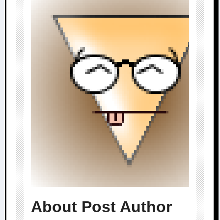
About Post Author