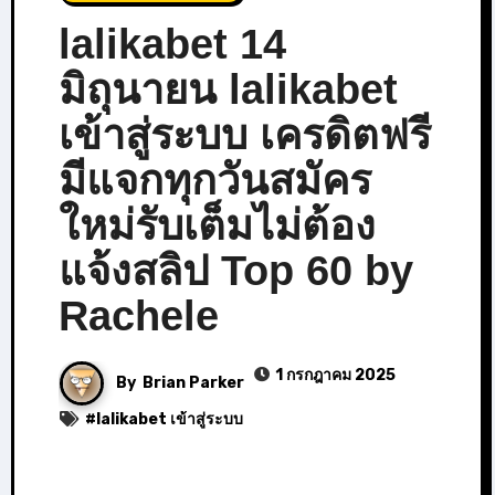
lalikabet 14
มิถุนายน lalikabet
เข้าสู่ระบบ เครดิตฟรี
มีแจกทุกวันสมัคร
ใหม่รับเต็มไม่ต้อง
แจ้งสลิป Top 60 by
Rachele
1 กรกฎาคม 2025
By
Brian Parker
#
lalikabet เข้าสู่ระบบ