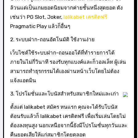
ล้วนแต่เป็นเกมยอดนิยมจากค่ายชั้นหนึ่งสุดยอด ดัง
เช่นว่า PG Slot, Joker,
lalikabet เครดิตฟรี
Pragmatic Play แล้วก็อื่นๆ
2. ระบบฝาก-ถอนอัตโนมัติ ใช้งานง่าย
เว็บไซต์ใช้ระบบฝาก-ถอนออโต้ที่ทำรายการได้
ภายในไม่กี่วินาที รองรับทุกแบงค์และก็วอลเล็ท ผู้เล่น
สามารถทำธุรกรรมได้เองผ่านหน้าเว็บโดยไม่ต้อง
แจ้งแอดมิน
3. โปรโมชั่นและโบนัสสำหรับสมาชิกใหม่และเก่า
ตั้งแต่ lalikabet สมัคร หนแรก คุณจะได้รับโบนัส
ต้อนรับแล้วก็ lalikabet เครดิตฟรี เพื่อเริ่มเล่นโดยไม่
ต้องลงทุนสูง นอกเหนือจากนี้ยังมีโปรโมชั่นทุกวันและ
คืนยอดเสียให้แก่สมาชิกโดยตลอด