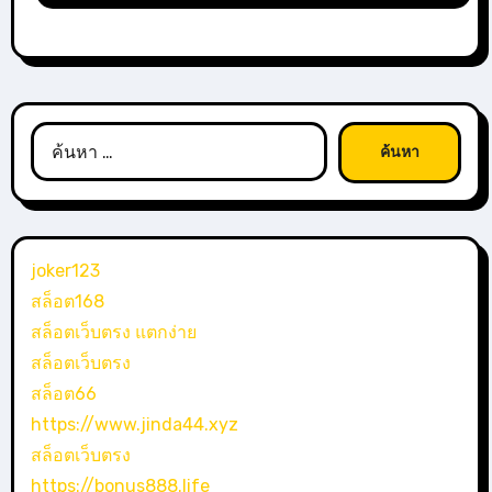
ค้นหา
สำหรับ:
joker123
สล็อต168
สล็อตเว็บตรง แตกง่าย
สล็อตเว็บตรง
สล็อต66
https://www.jinda44.xyz
สล็อตเว็บตรง
https://bonus888.life