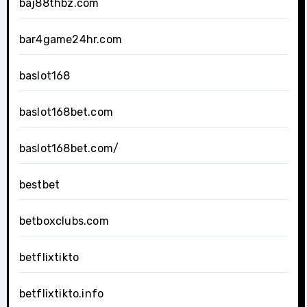
baj88thbz.com
bar4game24hr.com
baslot168
baslot168bet.com
baslot168bet.com/
bestbet
betboxclubs.com
betflixtikto
betflixtikto.info