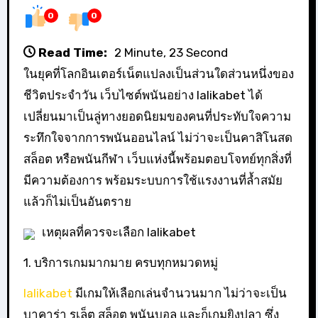
0
0
Read Time:
2 Minute, 23 Second
ในยุคที่โลกอินเตอร์เน็ตแปลงเป็นส่วนใดส่วนหนึ่งของ
ชีวิตประจำวัน เว็บไซต์พนันอย่าง lalikabet ได้
เปลี่ยนมาเป็นลู่ทางยอดนิยมของคนที่ประทับใจความ
ระทึกใจจากการพนันออนไลน์ ไม่ว่าจะเป็นคาสิโนสด
สล็อต หรือพนันกีฬา เว็บแห่งนี้พร้อมตอบโจทย์ทุกสิ่งที่
มีความต้องการ พร้อมระบบการใช้แรงงานที่ล้ำสมัย
แล้วก็ไม่เป็นอันตราย
เหตุผลที่ควรจะเลือก lalikabet
1. บริการเกมมากมาย ครบทุกหมวดหมู่
lalikabet
มีเกมให้เลือกเล่นจำนวนมาก ไม่ว่าจะเป็น
บาคาร่า รูเล็ต สล็อต พนันบอล และก็เกมยิงปลา ซึ่ง