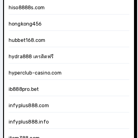
hiso8888s.com
hongkong456
hubbet168.com
hydra888 เครดิตฟรี
hyperclub-casino.com
ib888pro.bet
infyplus888.com
infyplus888.info