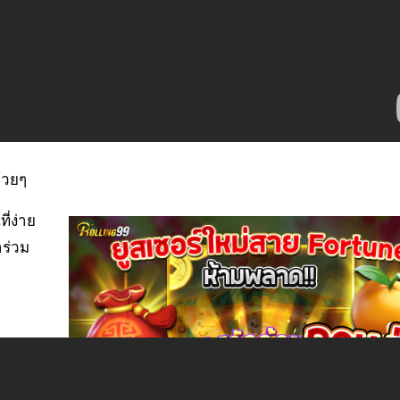
้วยๆ
ี่ง่าย
าร่วม