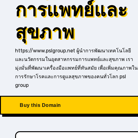
การแพทย์และ
สุขภาพ
https://www.pslgroup.net ผู้นำการพัฒนาเทคโนโลยี
และนวัตกรรมในอุตสาหกรรมการแพทย์และสุขภาพ เรา
มุ่งมั่นที่พัฒนาเครื่องมือแพทย์ที่ทันสมัย เพื่อเพิ่มคุณภาพใน
การรักษาโรคและการดูแลสุขภาพของคนทั่วโลก psl
group
Buy this Domain