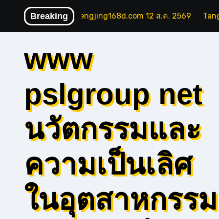
Skip
 by Marguerite Hengjing168d.com 12 ส.ค. 2569
Breaking
Tangtem168 สาย
to
content
www
pslgroup net
นวัตกรรมและ
ความเป็นเลิศ
ในอุตสาหกรรม