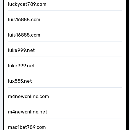
luckycat789.com
luis16888.com
luis16888.com
luke999.net
luke999.net
lux555.net
m4newonline.com
m4newonline.net
mac1bet789.com