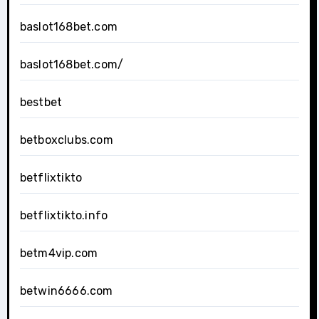
baslot168bet.com
baslot168bet.com/
bestbet
betboxclubs.com
betflixtikto
betflixtikto.info
betm4vip.com
betwin6666.com