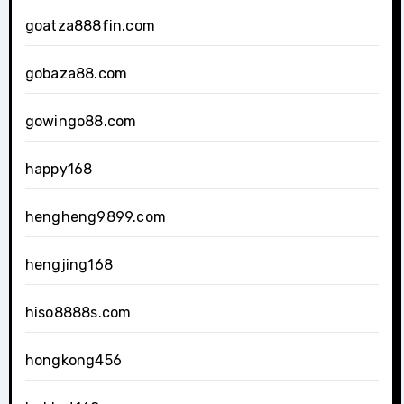
goatza888fin.com
gobaza88.com
gowingo88.com
happy168
hengheng9899.com
hengjing168
hiso8888s.com
hongkong456