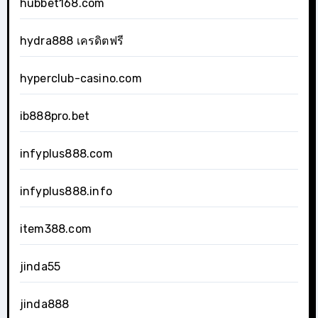
hubbet168.com
hydra888 เครดิตฟรี
hyperclub-casino.com
ib888pro.bet
infyplus888.com
infyplus888.info
item388.com
jinda55
jinda888