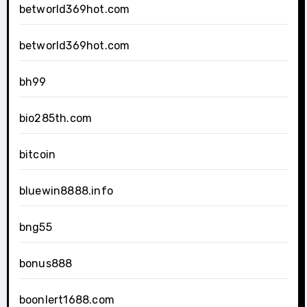
betworld369hot.com
betworld369hot.com
bh99
bio285th.com
bitcoin
bluewin8888.info
bng55
bonus888
boonlert1688.com