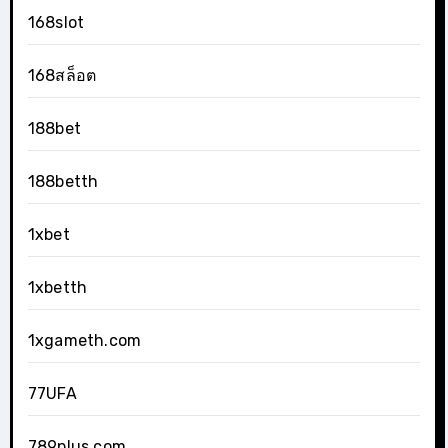
168slot
168สล็อต
188bet
188betth
1xbet
1xbetth
1xgameth.com
77UFA
789plus.com