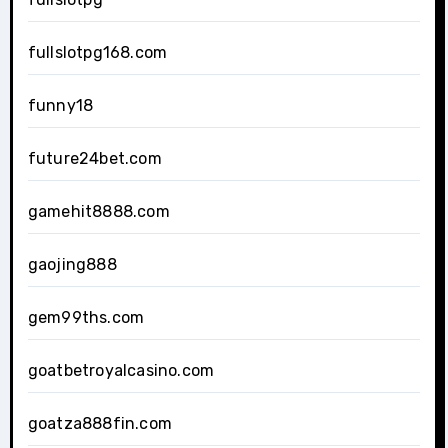
fullslotpg168.com
funny18
future24bet.com
gamehit8888.com
gaojing888
gem99ths.com
goatbetroyalcasino.com
goatza888fin.com