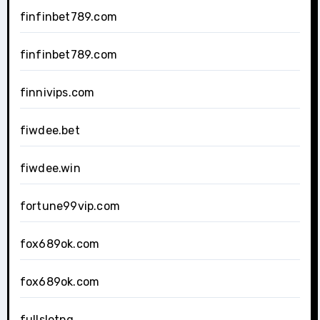
finfinbet789.com
finfinbet789.com
finnivips.com
fiwdee.bet
fiwdee.win
fortune99vip.com
fox689ok.com
fox689ok.com
fullslotpg