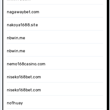
nagawaybet.com
nakoya1688.site
nbwin.me
nbwin.me
nemo168casino.com
niseko168bet.com
niseko168bet.com
no1huay