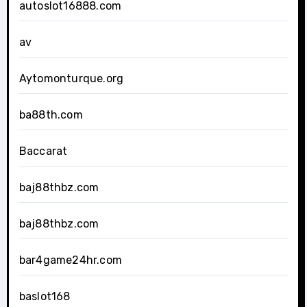
autoslot16888.com
av
Aytomonturque.org
ba88th.com
Baccarat
baj88thbz.com
baj88thbz.com
bar4game24hr.com
baslot168