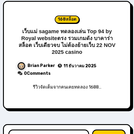
168สล็อต
เว็บแม่ sagame ทดลองเล่น Top 94 by
Royal websiteตรง รวมเกมดัง บาคาร่า
สล็อต เว็บเดียวจบ ไม่ต้องย้ายเว็บ 22 NOV
2025 casino
Brian Parker
11 ธันวาคม 2025
0Comments
รีวิวจัดเต็มจากคนเคยทดลอง 1688…
ค้นหา