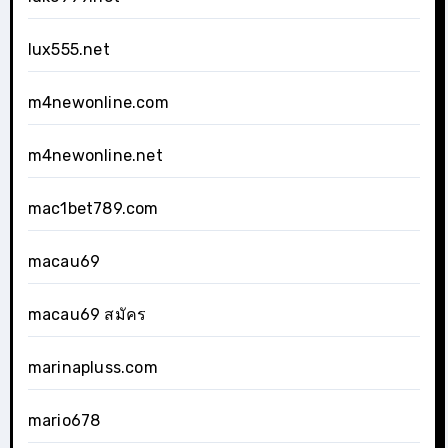
lux555.net
m4newonline.com
m4newonline.net
mac1bet789.com
macau69
macau69 สมัคร
marinapluss.com
mario678