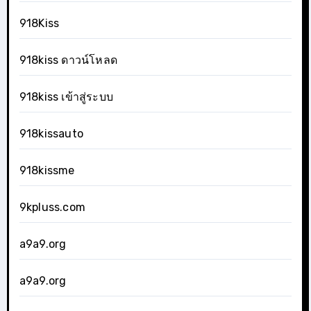
918Kiss
918kiss ดาวน์โหลด
918kiss เข้าสู่ระบบ
918kissauto
918kissme
9kpluss.com
a9a9.org
a9a9.org