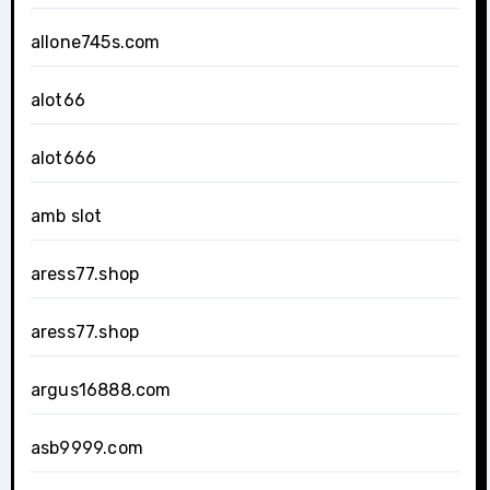
allone745s.com
alot66
alot666
amb slot
aress77.shop
aress77.shop
argus16888.com
asb9999.com