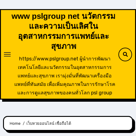
Skip
to
www pslgroup net นวัตกรรม
content
และความเป็นเลิศใน
อุตสาหกรรมการแพทย์และ
สุขภาพ
https://www.pslgroup.net ผู้นำการพัฒนา
เทคโนโลยีและนวัตกรรมในอุตสาหกรรมการ
แพทย์และสุขภาพ เรามุ่งมั่นที่พัฒนาเครื่องมือ
แพทย์ที่ทันสมัย เพื่อเพิ่มคุณภาพในการรักษาโรค
และการดูแลสุขภาพของคนทั่วโลก psl group
Home
เว็บหวยออนไลน์ เชื่อถือได้