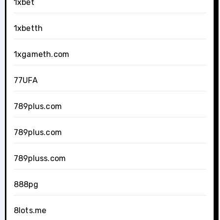
1xbet
1xbetth
1xgameth.com
77UFA
789plus.com
789plus.com
789pluss.com
888pg
8lots.me