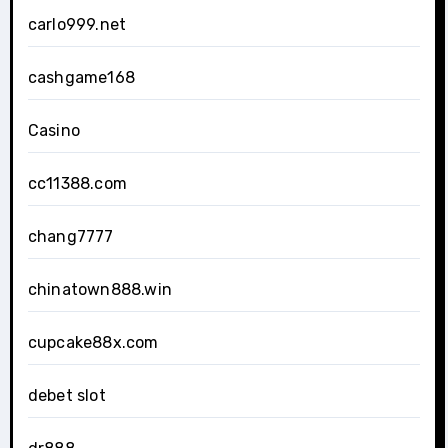
carlo999.net
cashgame168
Casino
cc11388.com
chang7777
chinatown888.win
cupcake88x.com
debet slot