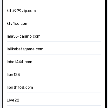
kitti999vip.com
ktv4sd.com
lala55-casino.com
lalikabetsgame.com
lcbet444.com
lion123
lionth168.com
Live22