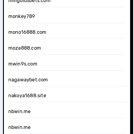
mmgoldsbets.com
monkey789
mono16888.com
moza888.com
mwin9s.com
nagawaybet.com
nakoya1688.site
nbwin.me
nbwin.me