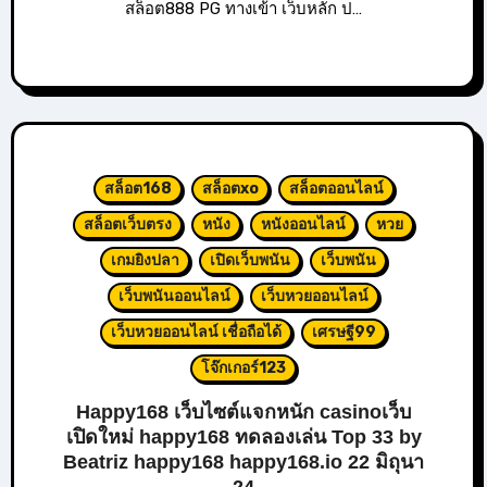
สล็อต888 PG ทางเข้า เว็บหลัก ป…
สล็อต168
สล็อตxo
สล็อตออนไลน์
สล็อตเว็บตรง
หนัง
หนังออนไลน์
หวย
เกมยิงปลา
เปิดเว็บพนัน
เว็บพนัน
เว็บพนันออนไลน์
เว็บหวยออนไลน์
เว็บหวยออนไลน์ เชื่อถือได้
เศรษฐี99
โจ๊กเกอร์123
Happy168 เว็บไซต์แจกหนัก casinoเว็บ
เปิดใหม่ happy168 ทดลองเล่น Top 33 by
Beatriz happy168 happy168.io 22 มิถุนา
24