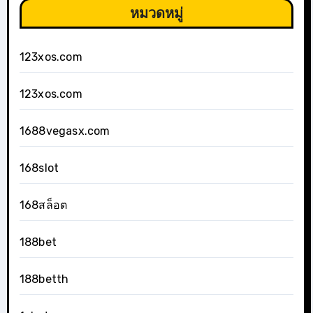
หมวดหมู่
123xos.com
123xos.com
1688vegasx.com
168slot
168สล็อต
188bet
188betth