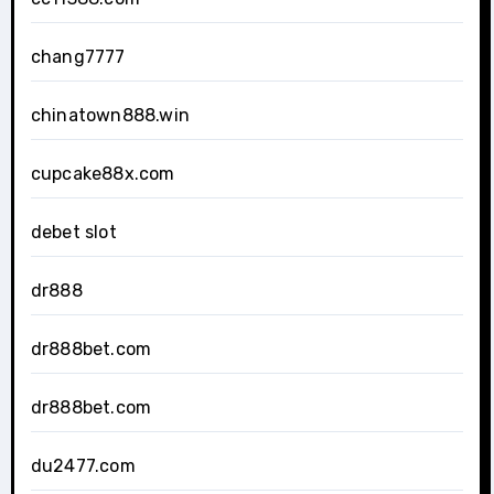
chang7777
chinatown888.win
cupcake88x.com
debet slot
dr888
dr888bet.com
dr888bet.com
du2477.com