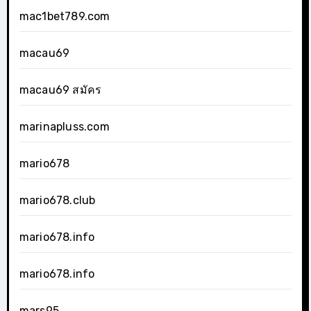
mac1bet789.com
macau69
macau69 สมัคร
marinapluss.com
mario678
mario678.club
mario678.info
mario678.info
mars95