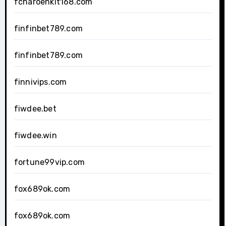
fcharoenkit168.com
finfinbet789.com
finfinbet789.com
finnivips.com
fiwdee.bet
fiwdee.win
fortune99vip.com
fox689ok.com
fox689ok.com