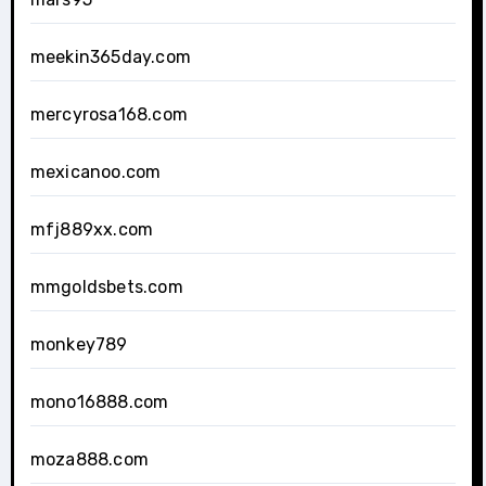
meekin365day.com
mercyrosa168.com
mexicanoo.com
mfj889xx.com
mmgoldsbets.com
monkey789
mono16888.com
moza888.com