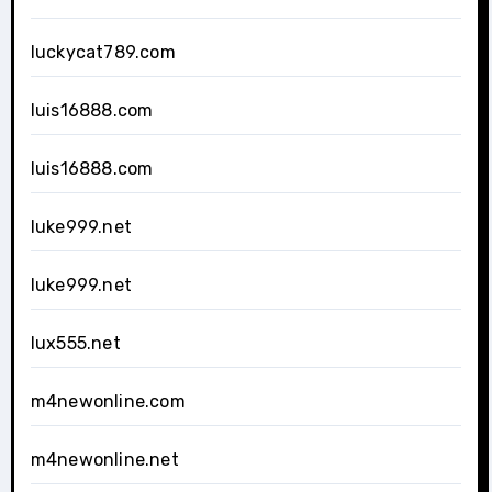
luckycat789.com
luis16888.com
luis16888.com
luke999.net
luke999.net
lux555.net
m4newonline.com
m4newonline.net