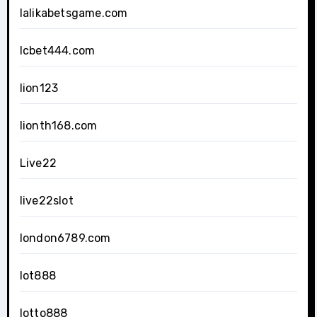
lalikabetsgame.com
lcbet444.com
lion123
lionth168.com
Live22
live22slot
london6789.com
lot888
lotto888