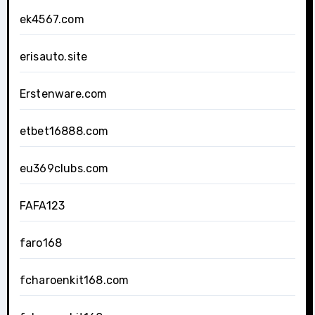
ek4567.com
erisauto.site
Erstenware.com
etbet16888.com
eu369clubs.com
FAFA123
faro168
fcharoenkit168.com