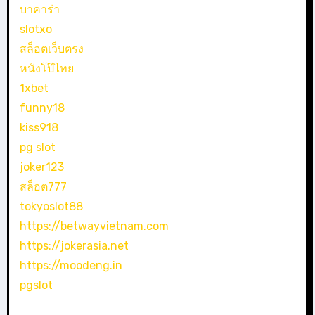
บาคาร่า
slotxo
สล็อตเว็บตรง
หนังโป๊ไทย
1xbet
funny18
kiss918
pg slot
joker123
สล็อต777
tokyoslot88
https://betwayvietnam.com
https://jokerasia.net
https://moodeng.in
pgslot