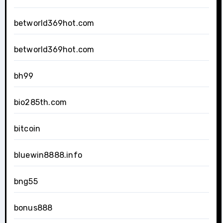
betworld369hot.com
betworld369hot.com
bh99
bio285th.com
bitcoin
bluewin8888.info
bng55
bonus888