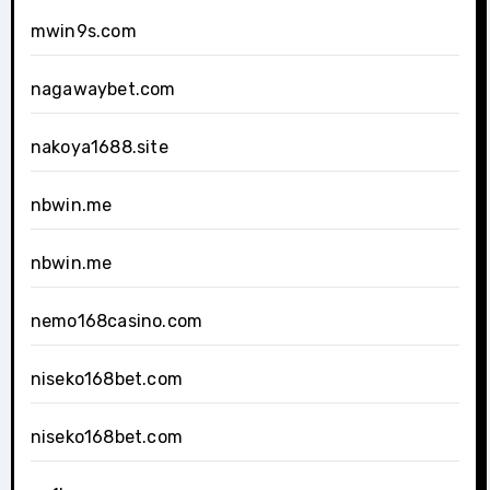
mwin9s.com
nagawaybet.com
nakoya1688.site
nbwin.me
nbwin.me
nemo168casino.com
niseko168bet.com
niseko168bet.com