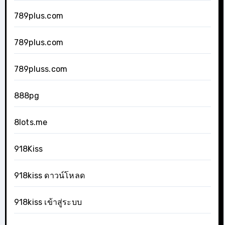
789plus.com
789plus.com
789pluss.com
888pg
8lots.me
918Kiss
918kiss ดาวน์โหลด
918kiss เข้าสู่ระบบ