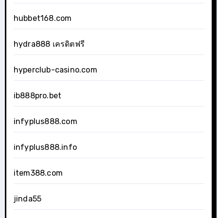
hubbet168.com
hydra888 เครดิตฟรี
hyperclub-casino.com
ib888pro.bet
infyplus888.com
infyplus888.info
item388.com
jinda55