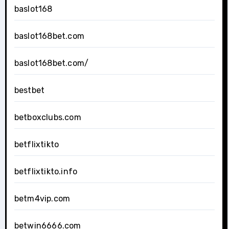
baslot168
baslot168bet.com
baslot168bet.com/
bestbet
betboxclubs.com
betflixtikto
betflixtikto.info
betm4vip.com
betwin6666.com