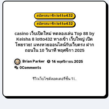
สมัครสมาชิก lotto432
สมัครสมาชิก lotto432
casino เว็บเปิดใหม่ ทดลองเล่น Top 88 by
Keisha 8 lotto432 ทางเข้า เว็บใหญ่ เปิด
โพยรวย! แทงหวยออนไลน์กับเว็บตรง ฝาก
ถอนใน 10 วินาที พฤศจิกา 2025
Brian Parker
14 พฤศจิกายน 2025
0Comments
รีวิวเว็บไซต์ลอตเตอรี่ชั้น 1 l…