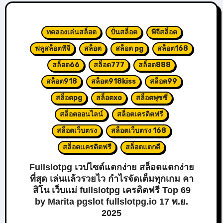
ทดลองเล่นสล็อต
ปั่นสล็อต
พีจีสล็อต
ฟลูสล็อตพีจี
สล็อต
สล็อต pg
สล็อต168
สล็อต66
สล็อต777
สล็อต888
สล็อต918
สล็อต918kiss
สล็อต99
สล็อตpg
สล็อตxo
สล็อตพุซซี่
สล็อตออนไลน์
สล็อตเครดิตฟรี
สล็อตเว็บตรง
สล็อตเว็บตรง 168
สล็อตเเครดิตฟรี
สล็อตแตกดี
Fullslotpg เวปไซต์แตกง่าย สล็อตแตกง่าย
ที่สุด เล่นแล้วรวยไว กำไรจัดเต็มทุกเกม คา
สิโน เว็บแม่ fullslotpg เครดิตฟรี Top 69
by Marita pgslot fullslotpg.io 17 พ.ย.
2025