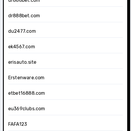
dr888bet.com
dr888bet.com
du2477.com
ek4567.com
erisauto.site
Erstenware.com
etbet16888.com
eu369clubs.com
FAFA123