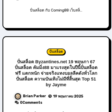
ปั่นสล็อต กับ Coming88 เว็บสล็…
ปั่นสล็อต
ปั่นสล็อต Byzantines.net 19 พฤษภา 67
ปั่นสล็อต คัมมิ่ง88 มาแรงสุดในปีนี้ปั่นสล็อต
ฟรี แตกหนัก จ่ายจริงแทงบอลลีคดังทั่วโลก
ปั่นสล็อต ความบันเทิงไม่มีที่สิ้นสุด Top 51
by Jayme
Brian Parker
19 พฤษภาคม 2025
0Comments