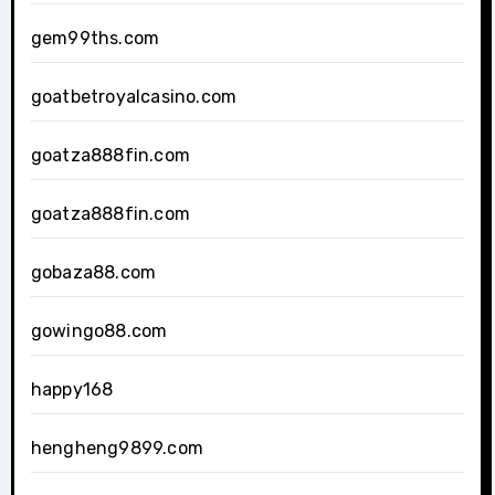
gem99ths.com
goatbetroyalcasino.com
goatza888fin.com
goatza888fin.com
gobaza88.com
gowingo88.com
happy168
hengheng9899.com