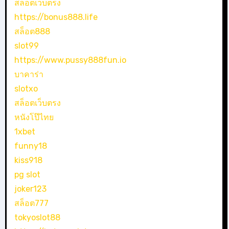
สล็อตเว็บตรง
https://bonus888.life
สล็อต888
slot99
https://www.pussy888fun.io
บาคาร่า
slotxo
สล็อตเว็บตรง
หนังโป๊ไทย
1xbet
funny18
kiss918
pg slot
joker123
สล็อต777
tokyoslot88