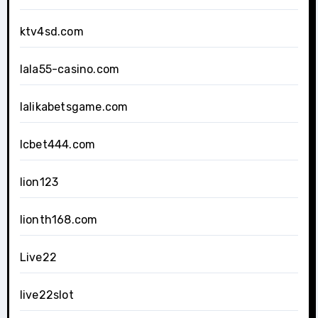
ktv4sd.com
lala55-casino.com
lalikabetsgame.com
lcbet444.com
lion123
lionth168.com
Live22
live22slot