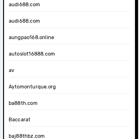
audi688.com
audi688.com
aungpao168.online
autoslot16888.com
av
Aytomonturque.org
ba88th.com
Baccarat
baj88thbz.com