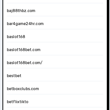
baj88thbz.com
bar4game24hr.com
baslot168
baslot168bet.com
baslot168bet.com/
bestbet
betboxclubs.com
betflixtikto