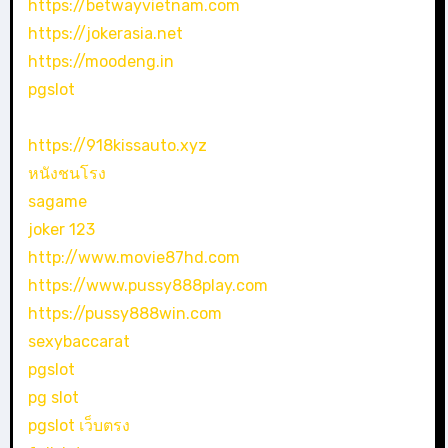
https://betwayvietnam.com
https://jokerasia.net
https://moodeng.in
pgslot
https://918kissauto.xyz
หนังชนโรง
sagame
joker 123
http://www.movie87hd.com
https://www.pussy888play.com
https://pussy888win.com
sexybaccarat
pgslot
pg slot
pgslot เว็บตรง