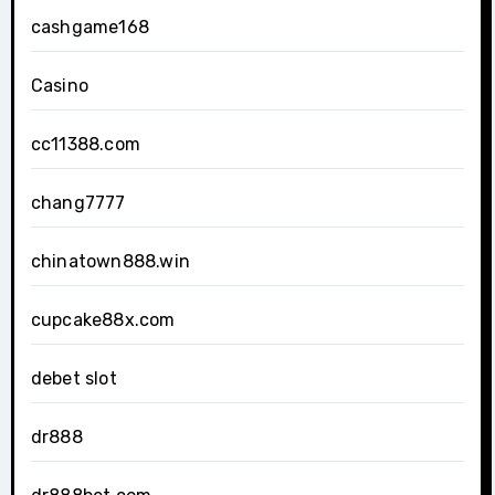
cashgame168
Casino
cc11388.com
chang7777
chinatown888.win
cupcake88x.com
debet slot
dr888