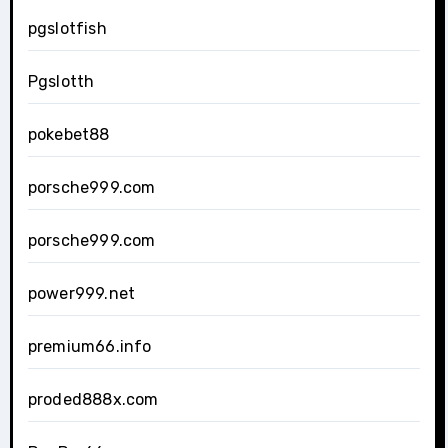
pgslotfish
Pgslotth
pokebet88
porsche999.com
porsche999.com
power999.net
premium66.info
proded888x.com