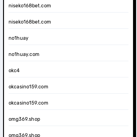
niseko168bet.com
niseko168bet.com
no1huay
no1huay.com
okc4
okcasino159.com
okcasino159.com
omg369.shop
omg369.shop