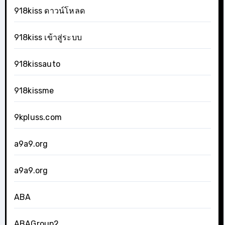
918kiss ดาวน์โหลด
918kiss เข้าสู่ระบบ
918kissauto
918kissme
9kpluss.com
a9a9.org
a9a9.org
ABA
ABAGroup2