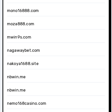
mono16888.com
moza888.com
mwin9s.com
nagawaybet.com
nakoya1688.site
nbwin.me
nbwin.me
nemo168casino.com