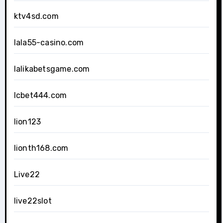
ktv4sd.com
lala55-casino.com
lalikabetsgame.com
lcbet444.com
lion123
lionth168.com
Live22
live22slot