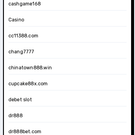
cashgame168
Casino
cc11388.com
chang7777
chinatown888.win
cupcake88x.com
debet slot
dr888
dr888bet.com