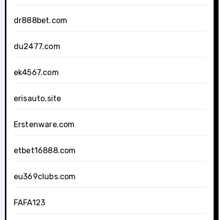
dr888bet.com
du2477.com
ek4567.com
erisauto.site
Erstenware.com
etbet16888.com
eu369clubs.com
FAFA123