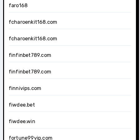
faro168
fcharoenkit168.com
fcharoenkit168.com
finfinbet789.com
finfinbet789.com
finnivips.com
fiwdee.bet
fiwdee.win
fortune99vip.com