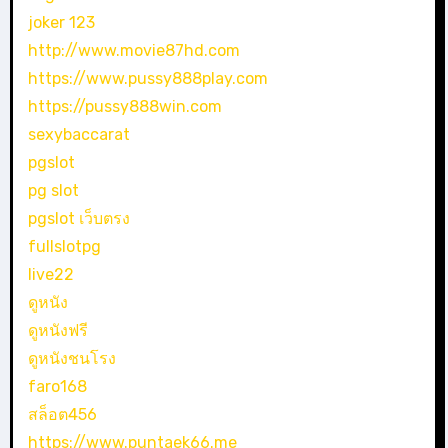
joker 123
http://www.movie87hd.com
https://www.pussy888play.com
https://pussy888win.com
sexybaccarat
pgslot
pg slot
pgslot เว็บตรง
fullslotpg
live22
ดูหนัง
ดูหนังฟรี
ดูหนังชนโรง
faro168
สล็อต456
https://www.puntaek66.me