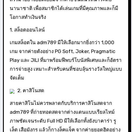
นานาชาติ เพื่อสมาชิกได้เล่นเกมที่มีคุณภาพและก็มี
โอกาสทำเงินจริง
1. สล็อตออนไลน์
เกมสล็อตใน adm789 มีให้เลือกมากยิ่งกว่า 1,000
เกม จากค่ายดังอย่าง PG Soft, Joker, Pragmatic
Play และ JILI ที่มาพร้อมฟีพบร์โบนัสพิเศษและก็อัตรา
การจ่ายสูง เหมาะสำหรับคนที่ชอบลุ้นรางวัลใหญ่แบบ
จัดเต็ม
2. คาสิโนสด
สายคาสิโนไม่ควรพลาดกับบริการคาสิโนสดจาก
adm789 ที่ถ่ายทอดสดจากต่างแดนแบบเรียลไทม์
ภาพชัดเจนระดับ Full HD มีให้เลือกทั้งยังบาคาร่า รู
เล็ต เสือมังกร แล้วก็กางล็คแจ็ค จากค่ายยอดฮิตอย่าง