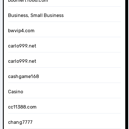
boonlert1688.com
Business, Small Business
bwvip4.com
carlo999.net
carlo999.net
cashgame168
Casino
cc11388.com
chang7777