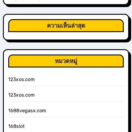
ความเห็นล่าสุด
หมวดหมู่
123xos.com
123xos.com
1688vegasx.com
168slot