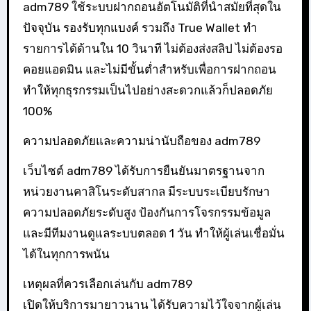
adm789 ใช้ระบบฝากถอนอัตโนมัติที่นำสมัยที่สุดใน
ปัจจุบัน รองรับทุกแบงค์ รวมถึง True Wallet ทำ
รายการได้ด้านใน 10 วินาที ไม่ต้องส่งสลิป ไม่ต้องรอ
คอยแอดมิน และไม่มีขั้นต่ำสำหรับเพื่อการฝากถอน
ทำให้ทุกธุรกรรมเป็นไปอย่างสะดวกแล้วก็ปลอดภัย
100%
ความปลอดภัยและความน่านับถือของ adm789
เว็บไซต์ adm789 ได้รับการยืนยันมาตรฐานจาก
หน่วยงานคาสิโนระดับสากล มีระบบระเบียบรักษา
ความปลอดภัยระดับสูง ป้องกันการโจรกรรมข้อมูล
และมีทีมงานดูแลระบบตลอด 1 วัน ทำให้ผู้เล่นเชื่อมั่น
ได้ในทุกการพนัน
เหตุผลที่ควรเลือกเล่นกับ adm789
เปิดให้บริการมายาวนาน ได้รับความไว้ใจจากผู้เล่น