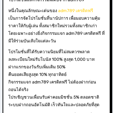
หนึ่งในคุณลักษณะเด่นของ
adm789 เครดิตฟรี
เป็นการจัดโปรโมชั่นที่นานัปการ เพื่อมอบความคุ้ม
ราคาให้กับผู้เล่น ทั้งสมาชิกใหม่รวมทั้งสมาชิกเก่า
โดยเฉพาะอย่างยิ่งกิจกรรมแจก adm789 เครดิตฟรี ที่
มีให้ร่วมบันเทิงใจแต่ละวัน
โปรโมชั่นที่ได้รับความนิยมที่ไม่สมควรพลาด
ลงทะเบียนใหม่รับโบนัส 100% สูงสุด 1,000 บาท
ฝากแรกของวันรับเพิ่มเติม 50%
คืนยอดเสียสูงสุด 10% ทุกอาทิตย์
กิจกรรมแจก adm789 เครดิตฟรี ไม่ต้องฝากก่อน
ถอนได้จริง
โปรเชิญชวนเพื่อนรับค่าคอมมิชชั่น 5% ตลอดชาติ
ระบบฝากถอนอัตโนมัติ เร็วทันใจและปลอดภัยที่สุด