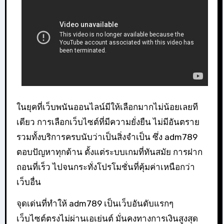
ในยุคที่เว็บพนันออนไลน์มีให้เลือกมากไม่น้อยเลยที
เดียว การเลือกเว็บไซต์ที่มีความยั่งยืน ไม่มีอันตราย
รวมทั้งบริการครบนับว่าเป็นสิ่งจำเป็น ซึ่ง adm789
ตอบปัญหาทุกด้าน ตั้งแต่ระบบเกมที่ทันสมัย การฝาก
ถอนที่เร็ว ไปจนกระทั่งโปรโมชั่นที่คุ้มค่าเหนือกว่า
เว็บอื่น
จุดเด่นที่ทำให้ adm789 เป็นเว็บอันดับแรกๆ
เว็บไซต์ตรงไม่ผ่านเอเย่นต์ มั่นคงทางการเงินสูงสุด