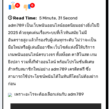
0
0
Read Time:
5 Minute, 31 Second
adm789 เป็นเว็บพนันออนไลน์ยอดนิยมอย่างยิ่งในปี
2025 ด้วยจุดเด่นเรื่องระบบที่เร็วทันสมัย ไม่มี
อันตรายสูง แล้วก็รองรับผู้เล่นทุกระดับ ไม่ว่าจะเป็น
มือใหม่หรือผู้เล่นมืออาชีพ เว็บไซต์แห่งนี้ให้บริการ
เกมพนันออนไลน์ครบวงจร ทั้งสล็อต คาสิโนสด เกม
ยิงปลา รวมทั้งกีฬาออนไลน์ พร้อมโปรโมชั่นพิเศษ
สำหรับสมาชิกใหม่อย่าง adm789 เครดิตฟรี ซึ่ง
สามารถใช้ประโยชน์พนันได้ในทันทีโดยไม่ต้องฝาก
ก่อน
เพราะอะไรจะต้องเลือกเล่นกับ adm789