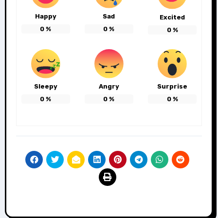
Happy
Sad
Excited
0
%
0
%
0
%
Sleepy
Angry
Surprise
0
%
0
%
0
%