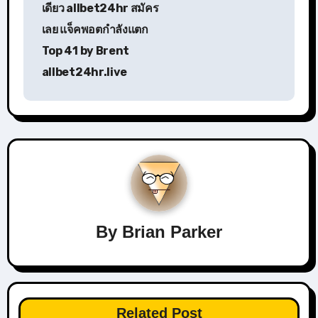
เดียว allbet24hr สมัคร
เลย แจ็คพอตกำลังแตก
Top 41 by Brent
allbet24hr.live
By
Brian Parker
Related Post