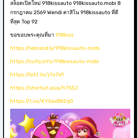
สล็อตเปิดใหม่ 918kissauto 918kissauto.mobi 8
กรกฎาคม 2569 Wendi คาสิโน 918kissauto ที่ดี
ที่สุด Top 92
ขอขอบพระคุณที่มา
918kiss
https://rebrand.ly/918kissauto-mobi
https://cutly.info/918kissauto-mobi
https://bitt.to/j7o7d1
https://shorturl.asia/h7S5J
https://t.co/KYSavBKEqG