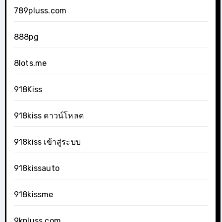
789pluss.com
888pg
8lots.me
918Kiss
918kiss ดาวน์โหลด
918kiss เข้าสู่ระบบ
918kissauto
918kissme
9kpluss.com