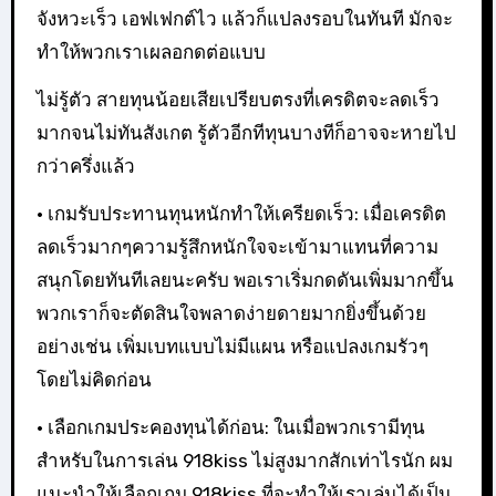
จังหวะเร็ว เอฟเฟกต์ไว แล้วก็แปลงรอบในทันที มักจะ
ทำให้พวกเราเผลอกดต่อแบบ
ไม่รู้ตัว สายทุนน้อยเสียเปรียบตรงที่เครดิตจะลดเร็ว
มากจนไม่ทันสังเกต รู้ตัวอีกทีทุนบางทีก็อาจจะหายไป
กว่าครึ่งแล้ว
• เกมรับประทานทุนหนักทำให้เครียดเร็ว: เมื่อเครดิต
ลดเร็วมากๆความรู้สึกหนักใจจะเข้ามาแทนที่ความ
สนุกโดยทันทีเลยนะครับ พอเราเริ่มกดดันเพิ่มมากขึ้น
พวกเราก็จะตัดสินใจพลาดง่ายดายมากยิ่งขึ้นด้วย
อย่างเช่น เพิ่มเบทแบบไม่มีแผน หรือแปลงเกมรัวๆ
โดยไม่คิดก่อน
• เลือกเกมประคองทุนได้ก่อน: ในเมื่อพวกเรามีทุน
สำหรับในการเล่น 918kiss ไม่สูงมากสักเท่าไรนัก ผม
แนะนำให้เลือกเกม 918kiss ที่จะทำให้เราเล่นได้เป็น