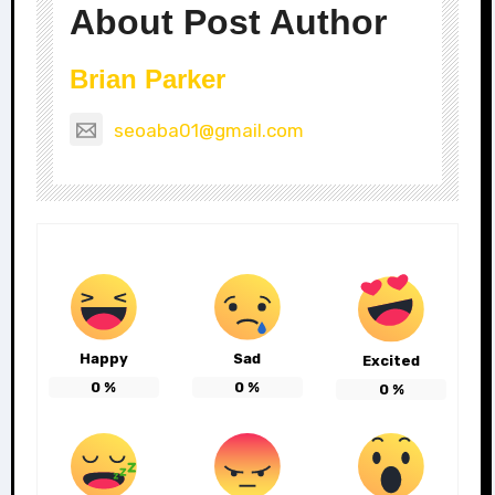
About Post Author
Brian Parker
seoaba01@gmail.com
Happy
Sad
Excited
0
%
0
%
0
%