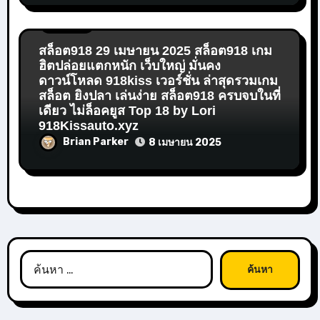
918Kiss
สล็อต918 29 เมษายน 2025 สล็อต918 เกม
ฮิตปล่อยแตกหนัก เว็บใหญ่ มั่นคง
ดาวน์โหลด 918kiss เวอร์ชั่น ล่าสุดรวมเกม
สล็อต ยิงปลา เล่นง่าย สล็อต918 ครบจบในที่
เดียว ไม่ล็อคยูส Top 18 by Lori
918Kissauto.xyz
Brian Parker
8 เมษายน 2025
ค้นหา
สำหรับ: