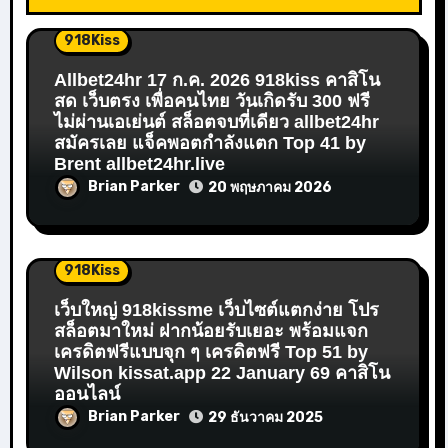
918Kiss
Allbet24hr 17 ก.ค. 2026 918kiss คาสิโน
สด เว็บตรง เพื่อคนไทย วันเกิดรับ 300 ฟรี
ไม่ผ่านเอเย่นต์ สล็อตจบที่เดียว allbet24hr
สมัครเลย แจ็คพอตกำลังแตก Top 41 by
Brent allbet24hr.live
Brian Parker
20 พฤษภาคม 2026
918Kiss
เว็บใหญ่ 918kissme เว็บไซต์แตกง่าย โปร
สล็อตมาใหม่ ฝากน้อยรับเยอะ พร้อมแจก
เครดิตฟรีแบบจุก ๆ เครดิตฟรี Top 51 by
Wilson kissat.app 22 January 69 คาสิโน
ออนไลน์
Brian Parker
29 ธันวาคม 2025