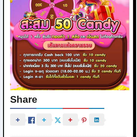
Share