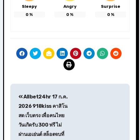
Sleepy
Angry
Surprise
0
%
0
%
0
%
แนะแนว
Allbet24hr 17 ก.ค.
เรื่อง
2026 918kiss คาสิโน
สด เว็บตรง เพื่อคนไทย
วันเกิดรับ 300 ฟรี ไม่
ผ่านเอเย่นต์ สล็อตจบที่