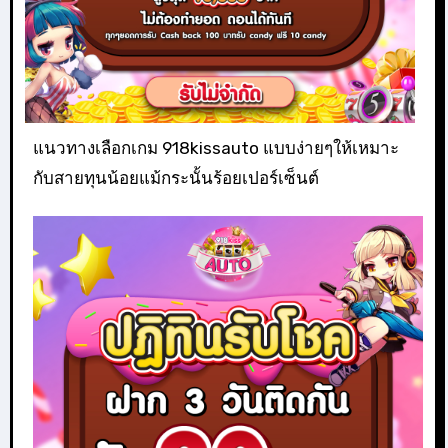
แนวทางเลือกเกม 918kissauto แบบง่ายๆให้เหมาะ
กับสายทุนน้อยแม้กระนั้นร้อยเปอร์เซ็นต์