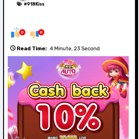
#
918Kiss
0
0
Read Time:
4 Minute, 23 Second