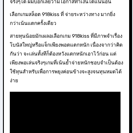
จริงๆได้ ผมบอกเลยว่ามีโอกาสทำเงินได้แน่นอน
เลือกเกมสล็อต 918kiss ที่ จ่ายระหว่างทาง มากยิ่ง
กว่าเน้นแตกครั้งเดียว
สายทุนน้อยมักเผลอเลือกเกม 918kiss ที่มีภาพจำเรื่อง
โบนัสใหญ่หรือแจ็กเพียงพอตแตกหนัก เนื่องจากว่าคิด
กันว่า จะเล่นทั้งทีก็ต้องหวังแตกหนักเอาไว้ก่อน แต่
เพียงพอเล่นจริงๆเกมที่เน้นย้ำจ่ายหนักชอบจำเป็นต้อง
ใช้ทุนสำหรับเพื่อการพยุงค่อนข้างจะสูงจนทุนหมดได้
ง่าย