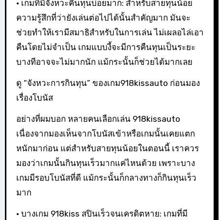
• เกมที่มีจังหวะคืนทุนบ่อยมาก: สำหรับสายทุนน้อย
ความรู้สึกที่ว่ายังเล่นต่อไปได้นั้นสำคัญมาก มันจะ
ช่วยทำให้เรามีสมาธิสำหรับในการเล่น ไม่เผลอไล่เอา
คืนโดยไม่จำเป็น เกมแบบงี้จะมีการคืนทุนเป็นระยะ
บางทีอาจจะไม่มากนัก แม้กระนั้นก็ช่วยได้มากเลย
ดู “จังหวะการกินทุน” ของเกม918kissauto ก่อนมอง
เรื่องโบนัส
อย่างที่ผมบอก หลายคนเลือกเล่น 918kissauto
เนื่องจากมองเห็นจากโบนัสเข้าหรือเกมนั้นเคยแตก
หนักมาก่อน แต่สำหรับสายทุนน้อยในตอนนี้ เราควร
มองว่าเกมนั้นกินทุนเร็วมากแค่ไหนด้วย เพราะบาง
เกมมีรอบโบนัสที่ดี แม้กระนั้นก็กลางทางก็กินทุนเร็ว
มาก
• บางเกม 918kiss สปินเร็วจนเครดิตหาย: เกมที่มี