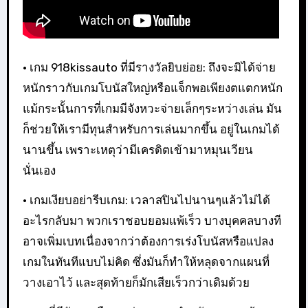
• เกม 918kissauto ที่มีรางวัลยิบย่อย: ถึงจะมิได้จ่าย
หนักราวกับเกมโบนัสใหญ่หรือแจ็กพอเพียงตแตกหนัก
แม้กระนั้นการที่เกมมีจังหวะจ่ายเล็กๆระหว่างเล่น มัน
ก็ช่วยให้เรามีทุนสำหรับการเล่นมากขึ้น อยู่ในเกมได้
นานขึ้น เพราะเหตุว่ามีเครดิตเข้ามาหมุนเวียน
นั่นเอง
• เกมเงียบอย่ารีบเกม: เวลาสปินไปนานๆแล้วไม่ได้
อะไรกลับมา พวกเราชอบยอมแพ้เร็ว บางบุคคลบางที
อาจเพิ่มเบทเนื่องจากว่าต้องการเร่งโบนัสหรือแปลง
เกมในทันทีแบบไม่คิด ซึ่งมันก็ทำให้หลุดจากแผนที่
วางเอาไว้ และสุดท้ายก็มักเสียเร็วกว่าเดิมด้วย