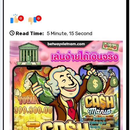
0
0
Read Time:
5 Minute, 15 Second