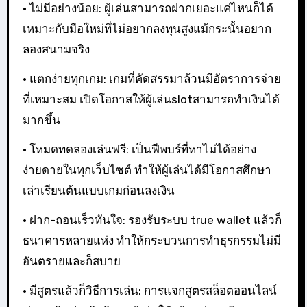
• ไม่มีอย่างน้อย: ผู้เล่นสามารถฝากเยอะแค่ไหนก็ได้
เหมาะกับมือใหม่ที่ไม่อยากลงทุนสูงแม้กระนั้นอยาก
ลองสนามจริง
• แตกง่ายทุกเกม: เกมที่คัดสรรมาล้วนมีอัตราการจ่าย
ที่เหมาะสม เปิดโอกาสให้ผู้เล่นslotสามารถทำเงินได้
มากขึ้น
• โหมดทดลองเล่นฟรี: เป็นฟีพบร์ที่หาไม่ได้อย่าง
ง่ายดายในทุกเว็บไซต์ ทำให้ผู้เล่นได้มีโอกาสศึกษา
เล่าเรียนต้นแบบเกมก่อนลงเงิน
• ฝาก-ถอนเร็วทันใจ: รองรับระบบ true wallet แล้วก็
ธนาคารหลายแห่ง ทำให้กระบวนการทำธุรกรรมไม่มี
อันตรายและก็สบาย
• มีสูตรแล้วก็วิธีการเล่น: การแจกสูตรสล็อตออนไลน์