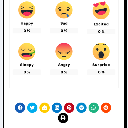
Happy
Sad
Excited
0
%
0
%
0
%
Sleepy
Angry
Surprise
0
%
0
%
0
%