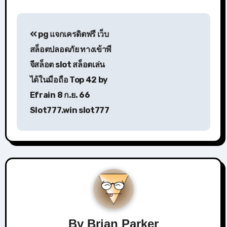
แนะแนว
pg แจกเครดิตฟรี เว็บ
เรื่อง
สล็อตปลอดภัย ทางเข้าพี
จีสล็อต slot สล็อตเล่น
ได้ในมือถือ Top 42 by
Efrain 8 ก.ย. 66
Slot777.win slot777
By
Brian Parker