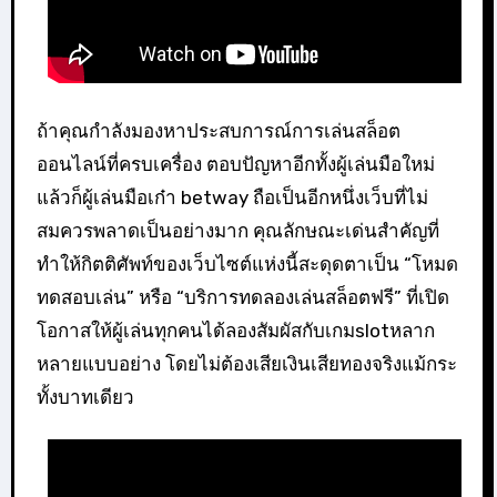
ถ้าคุณกำลังมองหาประสบการณ์การเล่นสล็อต
ออนไลน์ที่ครบเครื่อง ตอบปัญหาอีกทั้งผู้เล่นมือใหม่
แล้วก็ผู้เล่นมือเก๋า betway ถือเป็นอีกหนึ่งเว็บที่ไม่
สมควรพลาดเป็นอย่างมาก คุณลักษณะเด่นสำคัญที่
ทำให้กิตติศัพท์ของเว็บไซต์แห่งนี้สะดุดตาเป็น “โหมด
ทดสอบเล่น” หรือ “บริการทดลองเล่นสล็อตฟรี” ที่เปิด
โอกาสให้ผู้เล่นทุกคนได้ลองสัมผัสกับเกมslotหลาก
หลายแบบอย่าง โดยไม่ต้องเสียเงินเสียทองจริงแม้กระ
ทั้งบาทเดียว