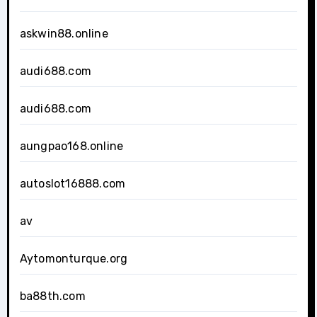
askwin88.online
audi688.com
audi688.com
aungpao168.online
autoslot16888.com
av
Aytomonturque.org
ba88th.com