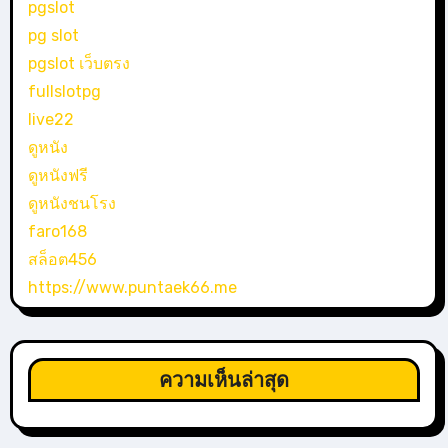
pgslot
pg slot
pgslot เว็บตรง
fullslotpg
live22
ดูหนัง
ดูหนังฟรี
ดูหนังชนโรง
faro168
สล็อต456
https://www.puntaek66.me
ความเห็นล่าสุด