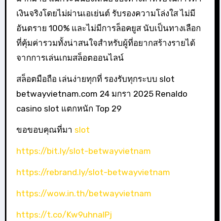
เงินจริงโดยไม่ผ่านเอเย่นต์ รับรองความโล่งใส ไม่มี
อันตราย 100% และไม่มีการล็อคยูส นับเป็นทางเลือก
ที่คุ้มค่ารวมทั้งน่าสนใจสำหรับผู้ที่อยากสร้างรายได้
จากการเล่นเกมสล็อตออนไลน์
สล็อตมือถือ เล่นง่ายทุกที่ รองรับทุกระบบ slot
betwayvietnam.com 24 มกรา 2025 Renaldo
casino slot แตกหนัก Top 29
ขอขอบคุณที่มา
slot
https://bit.ly/slot-betwayvietnam
https://rebrand.ly/slot-betwayvietnam
https://wow.in.th/betwayvietnam
https://t.co/Kw9uhnaIPj