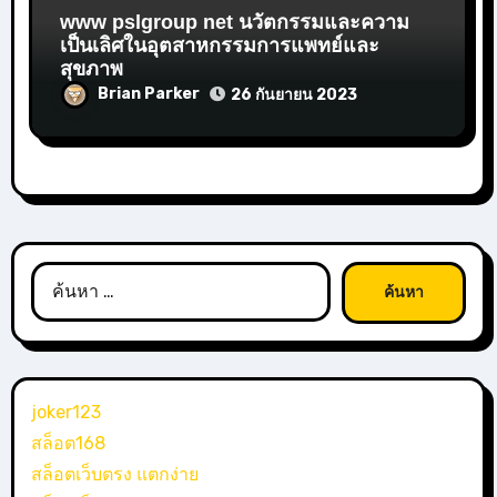
www pslgroup net นวัตกรรมและความ
เป็นเลิศในอุตสาหกรรมการแพทย์และ
สุขภาพ
Brian Parker
26 กันยายน 2023
ค้นหา
สำหรับ:
joker123
สล็อต168
สล็อตเว็บตรง แตกง่าย