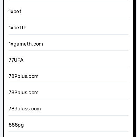
1xbet
1xbetth
1xgameth.com
77UFA
789plus.com
789plus.com
789pluss.com
888pg