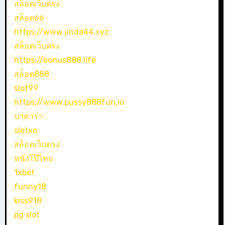
สล็อตเว็บตรง
สล็อต66
https://www.jinda44.xyz
สล็อตเว็บตรง
https://bonus888.life
สล็อต888
slot99
https://www.pussy888fun.io
บาคาร่า
slotxo
สล็อตเว็บตรง
หนังโป๊ไทย
1xbet
funny18
kiss918
pg slot