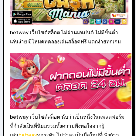
betway เว็บไซต์สล็อต ไม่ผ่านเอเย่นต์ ไม่มีขั้นต่ำ
เล่นง่าย มีโหมดทดลองเล่นสล็อตฟรี แตกง่ายทุกเกม
betway เว็บไซต์สล็อต นับว่าเป็นหนึ่งในแพลตฟอร์ม
ที่กำลังเป็นที่นิยมรวมทั้งความพึงพอใจจากผู้
เล่น
betway
ทุกระดับ ไม่ว่าจะเป็นมือใหม่ที่เพิ่งก้าว