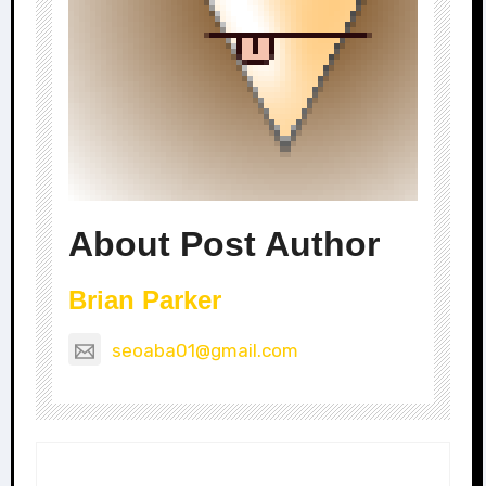
About Post Author
Brian Parker
seoaba01@gmail.com