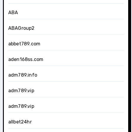
ABA
ABAGroup2
abbet789.com
aden168ss.com
adm789.info
adm789.vip
adm789.vip
allbet24hr