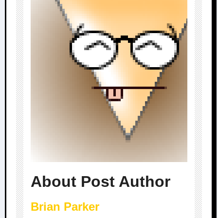
About Post Author
Brian Parker