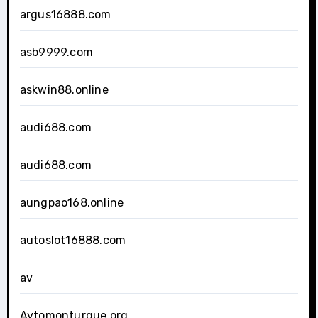
argus16888.com
asb9999.com
askwin88.online
audi688.com
audi688.com
aungpao168.online
autoslot16888.com
av
Aytomonturque.org