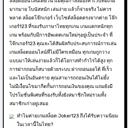
สล็อตออนไลน์เดี๋ยวนี้ แม้คุณกำลังมองหาเว็บที่มีเกม
มากมาย โบนัสหนัก เล่นง่าย แล้วก็จ่ายจริง ไม่ควร
พลาด สล็อตโจ๊กเกอร์ เว็บไซต์สล็อตตรงจากค่าย โจ๊ก
เกอร์123 ที่รองรับภาษาไทยทุกเกม เกมแตกหนักทุก
เกม พร้อมกับมีการอัพเดตเกมใหม่ๆอยู่เป็นประจำ ที่
โจ๊กเกอร์123 คุณจะได้สัมผัสกับประสบการณ์การเล่น
เกมสล็อตออนไลน์ที่ไม่มีใครเหมือน ทุกเกมถูกวาง
แบบมาให้เล่นง่ายแล้วก็ได้โอกาสทำกำไรได้สูง ทุก
การฝากถอนก็สบายด้วยระบบ ฝากถอนออโต้ ที่เร็ว
และไม่เป็นอันตราย คุณสามารถถอนเงินได้ไม่ยั้ง
ไม่มีเงื่อนไขมากีดกั้นการถอนเงินของคุณ แถมยังมี
โปรโมชั่นพิเศษที่รองรับทั้งยังสมาชิกใหม่รวมทั้ง
สมาชิกเก่าอยู่เสมอ
ทำไมค่ายเกมสล็อต Joker123 ถึงได้รับความนิยม
ในเวลานี้ในไทย?