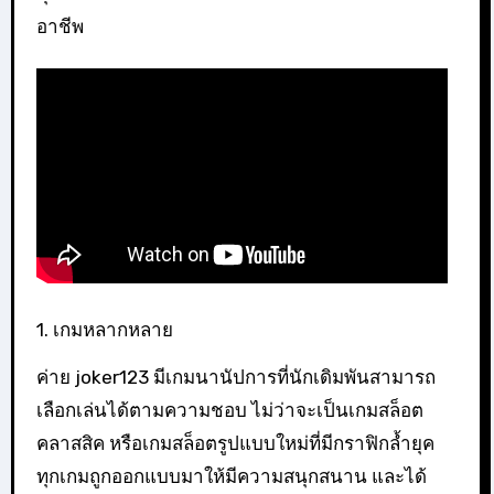
อาชีพ
1. เกมหลากหลาย
ค่าย joker123 มีเกมนานัปการที่นักเดิมพันสามารถ
เลือกเล่นได้ตามความชอบ ไม่ว่าจะเป็นเกมสล็อต
คลาสสิค หรือเกมสล็อตรูปแบบใหม่ที่มีกราฟิกล้ำยุค
ทุกเกมถูกออกแบบมาให้มีความสนุกสนาน และได้