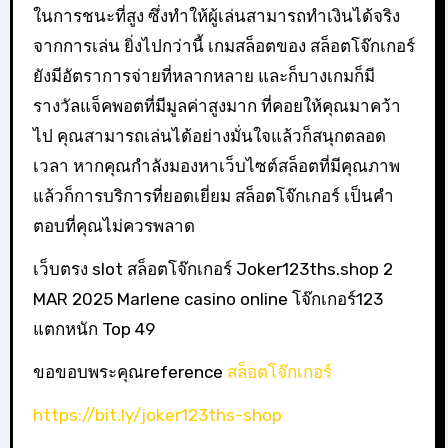
ในการชนะที่สูง ซึ่งทำให้ผู้เล่นสามารถทำเงินได้จริง
จากการเล่น ยิ่งไปกว่านี้ เกมสล็อตของ สล็อตโจ๊กเกอร์
ยังมีอัตราการจ่ายที่หลากหลาย และก็บางเกมก็มี
รางวัลแจ็คพอตที่มีมูลค่าสูงมาก ที่คอยให้คุณมาคว้า
ไป คุณสามารถเล่นได้อย่างมั่นใจแล้วก็สนุกตลอด
เวลา หากคุณกำลังมองหาเว็บไซต์สล็อตที่มีคุณภาพ
แล้วก็การบริการที่ยอดเยี่ยม สล็อตโจ๊กเกอร์ เป็นคำ
ตอบที่คุณไม่ควรพลาด
เว็บตรง slot สล็อตโจ๊กเกอร์ Joker123ths.shop 2
MAR 2025 Marlene casino online โจ๊กเกอร์123
แตกหนัก Top 49
ขอขอบพระคุณreference
สล็อตโจ๊กเกอร์
https://bit.ly/joker123ths-shop