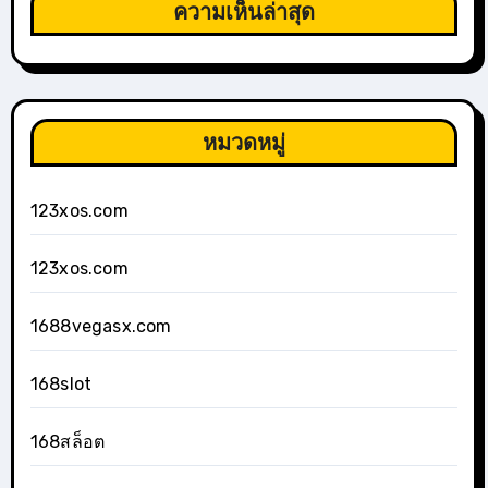
ความเห็นล่าสุด
หมวดหมู่
123xos.com
123xos.com
1688vegasx.com
168slot
168สล็อต