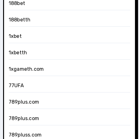
188bet
188betth
1xbet
1xbetth
1xgameth.com
77UFA
789plus.com
789plus.com
789pluss.com