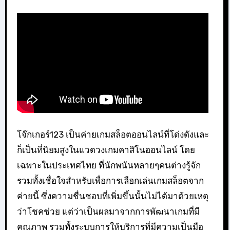
โจ๊กเกอร์123 เป็นค่ายเกมสล็อตออนไลน์ที่โด่งดังและ
ก็เป็นที่นิยมสูงในแวดวงเกมคาสิโนออนไลน์ โดย
เฉพาะในประเทศไทย ที่นักพนันหลายๆคนต่างรู้จัก
รวมทั้งเชื่อใจสำหรับเพื่อการเลือกเล่นเกมสล็อตจาก
ค่ายนี้ ซึ่งความชื่นชอบที่เพิ่มขึ้นนั้นไม่ได้มาด้วยเหตุ
ว่าโชคช่วย แต่ว่าเป็นผลมาจากการพัฒนาเกมที่มี
คุณภาพ รวมทั้งระบบการให้บริการที่มีความเป็นมือ