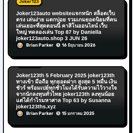
Joker123
Joker123auto websiteแจกหนัก สล็อตเว็บ
ตรง เล่นง่าย แตกบ่อย รวมเกมยอดนิยมที่คน
เล่นเยอะที่สุดตอนนี้ คาสิโนออนไลน์ เว็บ
ใหญ่ ทดลองเล่น Top 87 by Daniella
joker123auto.shop 3 JUN 26
Brian Parker
16 มิถุนายน 2026
Joker123
Joker123th 5 February 2025 joker123th
ทางเข้า มือถือ ทุกยอดฝาก สูงสุด 5 หมื่น เงิน
ชัวร์ พร้อมเปย์ทุกชั่วโมงได้รับความไว้วางใจ
จากนักลงทุนทั่วไทย joker123th ลงทุนน้อย
แต่ได้กำไรมหาศาล Top 63 by Susanna
joker123ths.xyz
Brian Parker
15 มกราคม 2025