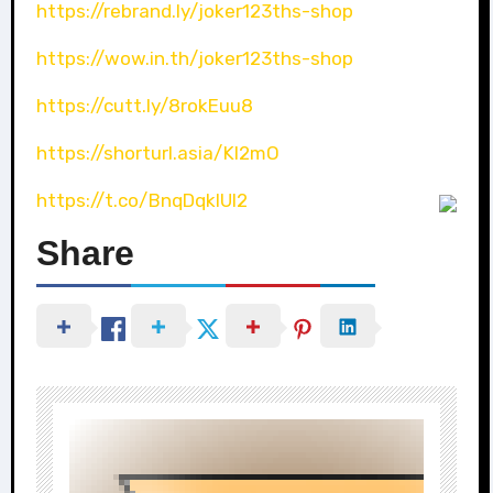
https://rebrand.ly/joker123ths-shop
https://wow.in.th/joker123ths-shop
https://cutt.ly/8rokEuu8
https://shorturl.asia/KI2mO
https://t.co/BnqDqklUI2
Share