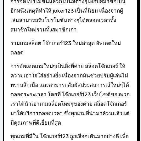
การจัดโปรโมชั่นแล้วก็โบนัสต่างๆให้กับสมาชิกเป็น
อีกหนึ่งเหตุที่ทำให้ joker123 เป็นที่นิยม เนื่องจากผู้
เล่นสามารถรับโปรโมชั่นต่างๆได้ตลอดเวลาทั้ง
สมาชิกใหม่รวมทั้งสมาชิกเก่า
รวมเกมสล็อต โจ๊กเกอร์123 ใหม่ล่าสุด อัพเดตใหม่
ตลอด
การอัพเดตเกมใหม่ๆเป็นสิ่งที่ค่าย สล็อตโจ๊กเกอร์ ให้
ความเอาใจใส่อย่างยิ่ง เนื่องจากมันช่วยปรับผู้เล่นไม่
ทราบสึกเบื่อ และสามารถสัมผัสประสบการณ์ใหม่ๆได้
ตลอดระยะเวลา โดยที่ โจ๊กเกอร์123 เว็บไซต์ของพวก
เราได้นำเอาเกมสล็อตใหม่ๆของค่าย สล็อตโจ๊กเกอร์
มาให้บริการตลอดเวลา ซึ่งทุกเกมที่นำมาล้วนแล้วแต่
มีคุณภาพที่ดีเยี่ยมที่สุด
ทุกเกมที่มีใน โจ๊กเกอร์123 ถูกเลือกเฟ้นมาอย่างดี เพื่อ