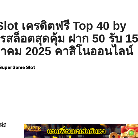
lot เครดิตฟรี Top 40 by
สล็อตสุดคุ้ม ฝาก 50 รับ 1
ันวาคม 2025 คาสิโนออนไลน์
SuperGame Slot