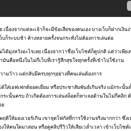
บ่อย เนื่องจากแต่ละเจ้าก็จะมีข้อเสียของตนเอง บางเว็บก็ฝากเงินง
บก็ระบบช้า ค้างหลายครั้งจนกระทั่งไม่ต้องการเล่นต่อ
ได้มุ่งหวังอะไรเลย เนื่องจากว่าชื่อเว็บไซต์ก็ดูปกติ แต่ว่าเพีย
ือหนึ่งในไม่กี่เว็บที่เรารู้สึกสุขใจทุกครั้งที่เข้าไปใช้งาน
วามว้าว แต่กลับมีครบทุกๆอย่างที่คนเล่นต้องการ
้ใส่เอฟเฟกต์ยอดเยี่ยม หรือประชาสัมพันธ์เกินจริง แม้กระนั้นท
้กระนั้นครบ ถ้าเกิดต้องการเล่นสล็อตก็หาเจอด้านในไม่กี่คลิก 
อย
ะพฤติให้มองเวอร์เกิน เขาจุดโฟกัสที่การใช้งานจริงมากกว่า ซึ่ง
งให้คนใดมาสอน หรือดูคลิปรีวิวให้เสียเวล่ำเวลา เข้าเว็บไซต์แ