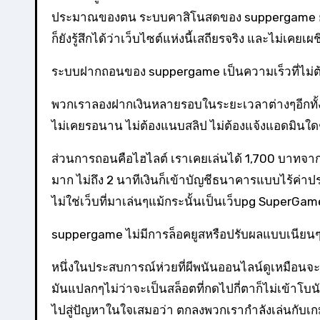
ประมาณของตน ระบบคาสิโนสดของ suppergame ยังเด่
ก็ยังรู้สึกได้ว่าเว็บไซต์แห่งนี้เสถียรจริง และไม่เคย
ระบบฝากถอนของ suppergame เป็นความเร็วที่ไม่ต้อ
พวกเราลองฝากเงินหลายรอบในระยะเวลาต่างๆอีกทั้งต
ไม่เคยรอนาน ไม่ต้องแนบสลิป ไม่ต้องแจ้งแอดมินใด
ส่วนการถอนคือไฮไลต์ เราเคยเล่นได้ 1,700 บาทจาก
มาก ไม่ถึง 2 นาทีเงินก็เข้าบัญชีธนาคารแบบไร้ค่าปร
ไม่ใช่เว็บที่มาเล่นๆแม้กระนั้นเป็นเว็บpg SuperGame 
suppergame ไม่มีการล็อคยูสหรือปรับผลแบบเนียนๆ
หนึ่งในประสบการณ์ห่วยที่ผีพนันออนไลน์ดูเหมือนจะ
มันแปลกๆไม่ว่าจะเป็นสล็อตที่กดไปกี่ตาก็ไม่เข้าโบ
ไปสู่ปัญหาในใจเสมอว่า ตกลงพวกเรากำลังเล่นกับเกม ห