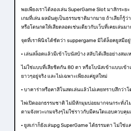
พอเพียงเราได้ลองเล่น SuperGame Slot มาสักระยะ รู้
เกมที่เล่น ผลมันดูเป็นธรรมชาติมากมาย ถ้าเสียก็ร
หรือโดนกดให้เสียตลอดเช่นเดียวกับเว็บที่เคยเล่นมา
จุดที่เราพินิจได้ชัดว่า suppergame มิได้ล็อคยูสมีอย
• เล่นสล็อตแล้วมีเข้าโบนัสบ้าง สลับได้เสียอย่างสม
ไม่ใช่แบบที่เสียชิดกัน 80 ตา หรือโบนัสเข้าแบบเข
ยาวๆอยู่จริง และไม่เฉพาะเพียงแค่ยูสใหม่
• บาคาร่าหรือคาสิโนสดเล่นแล้วไม่เคยทราบสึกว่าโ
ไพ่เปิดออกธรรมชาติ ไม่มีหักมุมบ่อยมากจนกระทั่งไ
ตามจังหวะเกมจริงๆไม่ใช่ราวกับมีคนใดแอบควบคุมอย
• ยูสเก่าก็ยังเล่นpg SuperGame ได้ธรรมดา ไม่ใช่แค่