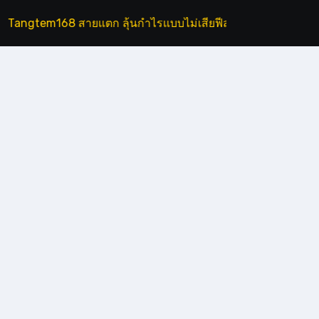
8 สายแตก ลุ้นกำไรแบบไม่เสียฟีล ชวนเพื่อนรับ 100 ฝาก-ถอน อั