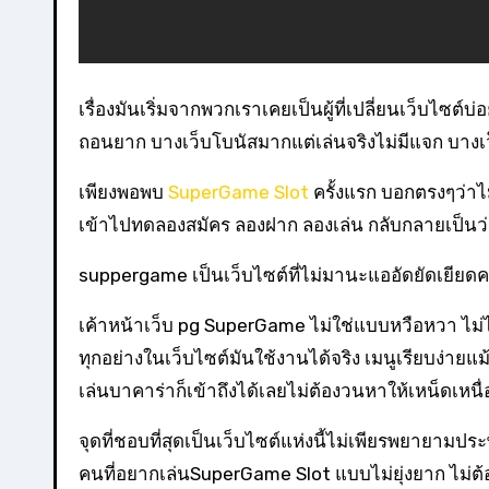
เรื่องมันเริ่มจากพวกเราเคยเป็นผู้ที่เปลี่ยนเว็บไซต์
ถอนยาก บางเว็บโบนัสมากแต่เล่นจริงไม่มีแจก บางเว็
เพียงพอพบ
SuperGame Slot
ครั้งแรก บอกตรงๆว่าไม่
เข้าไปทดลองสมัคร ลองฝาก ลองเล่น กลับกลายเป็นว่ามันค
suppergame เป็นเว็บไซต์ที่ไม่มานะแออัดยัดเยียดค
เค้าหน้าเว็บ pg SuperGame ไม่ใช่แบบหวือหวา ไม่ได
ทุกอย่างในเว็บไซต์มันใช้งานได้จริง เมนูเรียบง่ายแม
เล่นบาคาร่าก็เข้าถึงได้เลยไม่ต้องวนหาให้เหน็ดเหนื่
จุดที่ชอบที่สุดเป็นเว็บไซต์แห่งนี้ไม่เพียรพยายามปร
คนที่อยากเล่นSuperGame Slot แบบไม่ยุ่งยาก ไม่ต้อ