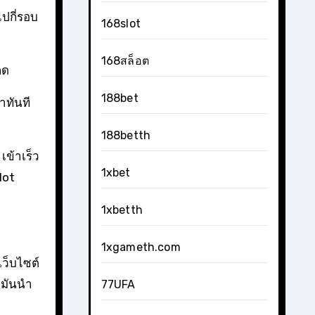
ปกี่รอบ
168slot
168สล็อต
กด
188bet
าทันที
188betth
ข้าเร็ว
1xbet
lot
1xbetth
1xgameth.com
เว็บไซต์
 มันนำ
77UFA