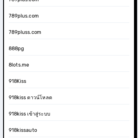
789plus.com
789pluss.com
888pg
8lots.me
918Kiss
918kiss ดาวน์โหลด
918kiss เข้าสู่ระบบ
918kissauto