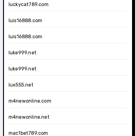
luckycat789.com
luis16888.com
luis16888.com
luke999.net
luke999.net
lux555.net
m4newonline.com
m4newonline.net
mac1bet789.com