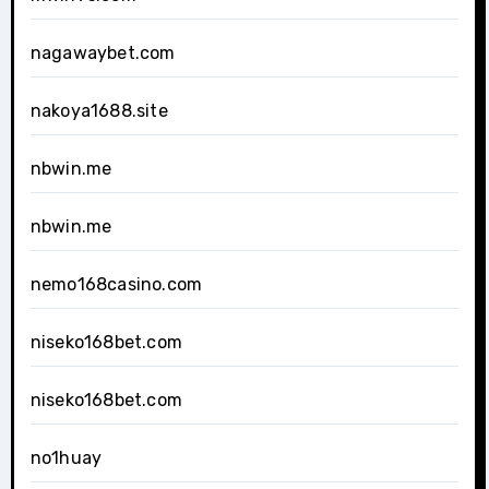
nagawaybet.com
nakoya1688.site
nbwin.me
nbwin.me
nemo168casino.com
niseko168bet.com
niseko168bet.com
no1huay