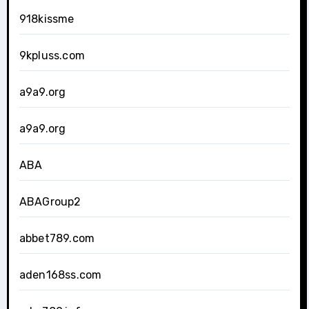
918kissme
9kpluss.com
a9a9.org
a9a9.org
ABA
ABAGroup2
abbet789.com
aden168ss.com