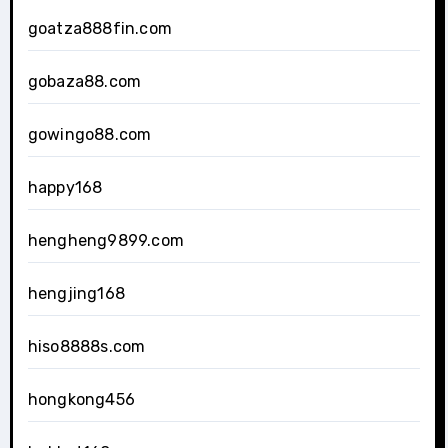
goatza888fin.com
gobaza88.com
gowingo88.com
happy168
hengheng9899.com
hengjing168
hiso8888s.com
hongkong456