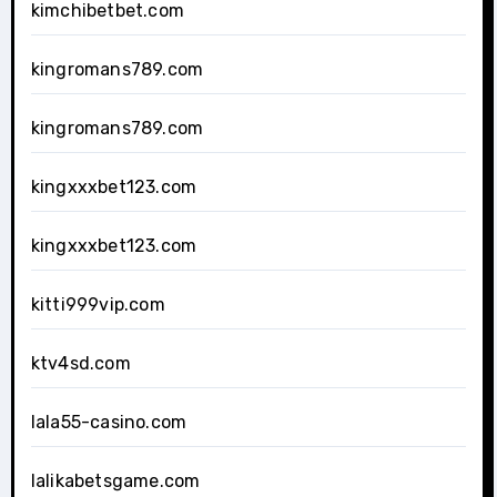
kimchibetbet.com
kingromans789.com
kingromans789.com
kingxxxbet123.com
kingxxxbet123.com
kitti999vip.com
ktv4sd.com
lala55-casino.com
lalikabetsgame.com