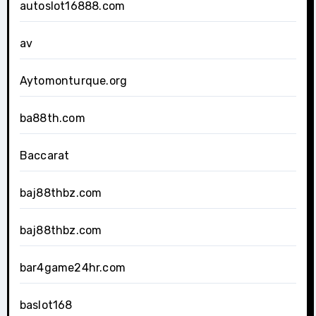
autoslot16888.com
av
Aytomonturque.org
ba88th.com
Baccarat
baj88thbz.com
baj88thbz.com
bar4game24hr.com
baslot168