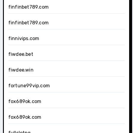
finfinbet789.com
finfinbet789.com
finnivips.com
fiwdee.bet
fiwdee.win
fortune99vip.com
fox689ok.com
fox689ok.com
fullslotpg