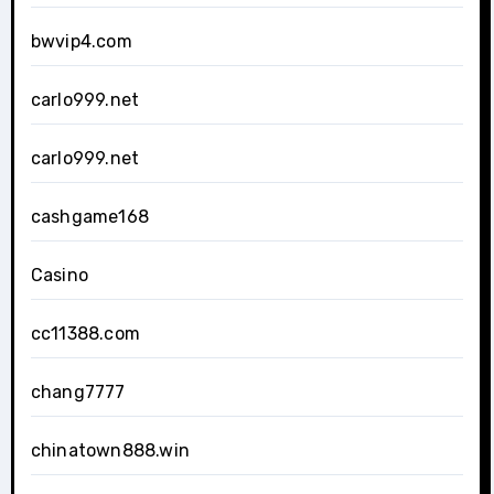
bwvip4.com
carlo999.net
carlo999.net
cashgame168
Casino
cc11388.com
chang7777
chinatown888.win