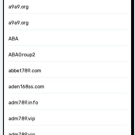
a9a9.org
a9a9.org
ABA
ABAGroup2
abbet789.com
aden168ss.com
adm789.info
adm789.vip
adm789.vip