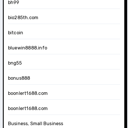
bh99
bio285th.com
bitcoin
bluewin8888.info
bng55
bonus888
boonlert1688.com
boonlert1688.com
Business, Small Business