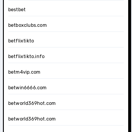
bestbet
betboxclubs.com
betflixtikto
betflixtikto.info
betm4vip.com
betwin6666.com
betworld369hot.com
betworld369hot.com