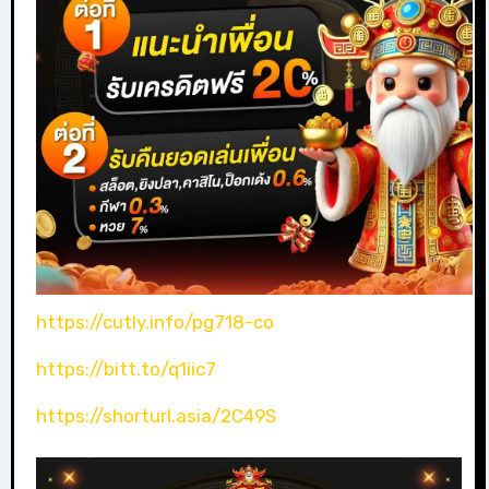
https://cutly.info/pg718-co
https://bitt.to/q1iic7
https://shorturl.asia/2C49S