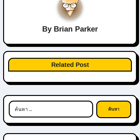
By
Brian Parker
Related Post
ค้นหา
สำหรับ: