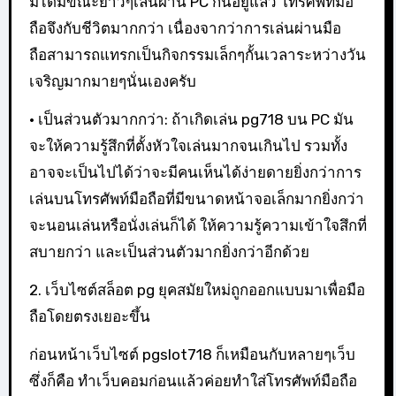
มิได้มีขณะยาวๆเล่นผ่าน PC กันอยู่แล้ว โทรศัพท์มือ
ถือจึงกับชีวิตมากกว่า เนื่องจากว่าการเล่นผ่านมือ
ถือสามารถแทรกเป็นกิจกรรมเล็กๆกั้นเวลาระหว่างวัน
เจริญมากมายๆนั่นเองครับ
• เป็นส่วนตัวมากกว่า: ถ้าเกิดเล่น pg718 บน PC มัน
จะให้ความรู้สึกที่ตั้งหัวใจเล่นมากจนเกินไป รวมทั้ง
อาจจะเป็นไปได้ว่าจะมีคนเห็นได้ง่ายดายยิ่งกว่าการ
เล่นบนโทรศัพท์มือถือที่มีขนาดหน้าจอเล็กมากยิ่งกว่า
จะนอนเล่นหรือนั่งเล่นก็ได้ ให้ความรู้ความเข้าใจสึกที่
สบายกว่า และเป็นส่วนตัวมากยิ่งกว่าอีกด้วย
2. เว็บไซต์สล็อต pg ยุคสมัยใหม่ถูกออกแบบมาเพื่อมือ
ถือโดยตรงเยอะขึ้น
ก่อนหน้าเว็บไซต์ pgslot718 ก็เหมือนกับหลายๆเว็บ
ซึ่งก็คือ ทำเว็บคอมก่อนแล้วค่อยทำใส่โทรศัพท์มือถือ