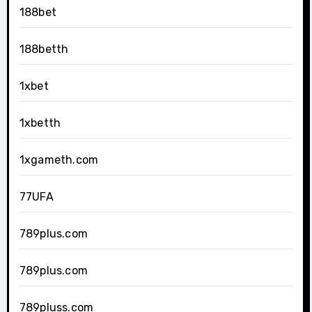
188bet
188betth
1xbet
1xbetth
1xgameth.com
77UFA
789plus.com
789plus.com
789pluss.com