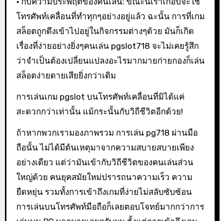
• กับความประพฤติของคนเล่น: ขณะนี้เราเกือบจะใช้
โทรศัพท์เคลื่อนที่ทำทุกๆอย่างอยู่แล้ว ฉะนั้น การที่เกม
สล็อตถูกดึงเข้าไปอยู่ในกิจกรรมต่างๆด้วย มันก็เกิด
เรื่องที่ง่ายอย่างยิ่งๆคนเล่น pgslot718 จะไม่เคยรู้สึก
ว่าจำเป็นต้องเปลี่ยนแปลงอะไรมากมายก่ายกองก็เล่น
สล็อตง่ายดายเสียยิ่งกว่าเดิม
การเล่นเกม pgslot บนโทรศัพท์เคลื่อนที่มิได้แค่
สะดวกกว่าเท่านั้น แม้กระนั้นกับวิถีชีวิตอีกด้วย!
ถ้าหากพวกเรามองภาพรวม การเล่น pg718 ผ่านมือ
ถือนั้น ไม่ได้มีต้นเหตุมาจากความสบายสบายเพียง
อย่างเดียว แต่ว่ามันเข้ากับวิถีชีวิตของคนเล่นส่วน
ใหญ่ด้วย คนยุคสมัยใหม่ปรารถนาความเร็ว ความ
ยืดหยุ่น รวมทั้งการเข้าถึงเกมที่ง่ายไม่สลับซับซ้อน
การเล่นบนโทรศัพท์มือถือก็เลยตอบโจทย์มากกว่าการ