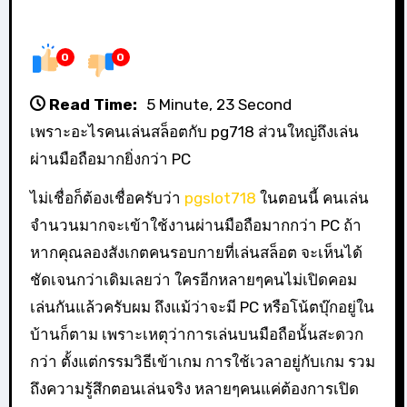
0
0
Read Time:
5 Minute, 23 Second
เพราะอะไรคนเล่นสล็อตกับ pg718 ส่วนใหญ่ถึงเล่น
ผ่านมือถือมากยิ่งกว่า PC
ไม่เชื่อก็ต้องเชื่อครับว่า
pgslot718
ในตอนนี้ คนเล่น
จำนวนมากจะเข้าใช้งานผ่านมือถือมากกว่า PC ถ้า
หากคุณลองสังเกตคนรอบกายที่เล่นสล็อต จะเห็นได้
ชัดเจนกว่าเดิมเลยว่า ใครอีกหลายๆคนไม่เปิดคอม
เล่นกันแล้วครับผม ถึงแม้ว่าจะมี PC หรือโน้ตบุ๊กอยู่ใน
บ้านก็ตาม เพราะเหตุว่าการเล่นบนมือถือนั้นสะดวก
กว่า ตั้งแต่กรรมวิธีเข้าเกม การใช้เวลาอยู่กับเกม รวม
ถึงความรู้สึกตอนเล่นจริง หลายๆคนแค่ต้องการเปิด