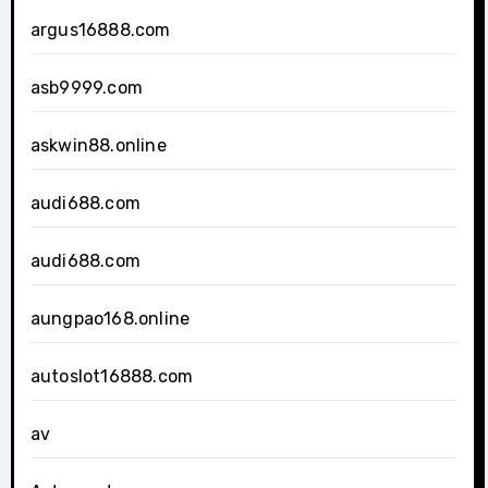
argus16888.com
asb9999.com
askwin88.online
audi688.com
audi688.com
aungpao168.online
autoslot16888.com
av