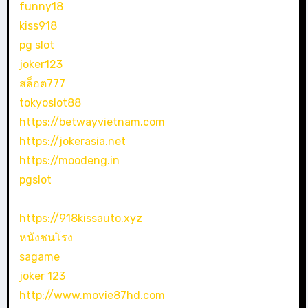
funny18
kiss918
pg slot
joker123
สล็อต777
tokyoslot88
https://betwayvietnam.com
https://jokerasia.net
https://moodeng.in
pgslot
https://918kissauto.xyz
หนังชนโรง
sagame
joker 123
http://www.movie87hd.com