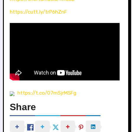
https://cutt.ly/trP6hZnF
https://t.co/07mSjrMSFg
Share