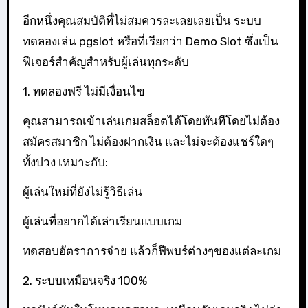
อีกหนึ่งคุณสมบัติที่ไม่สมควรละเลยเลยเป็น ระบบ
ทดลองเล่น pgslot หรือที่เรียกว่า Demo Slot ซึ่งเป็น
ฟีเจอร์สำคัญสำหรับผู้เล่นทุกระดับ
1. ทดลองฟรี ไม่มีเงื่อนไข
คุณสามารถเข้าเล่นเกมสล็อตได้โดยทันทีโดยไม่ต้อง
สมัครสมาชิก ไม่ต้องฝากเงิน และไม่จะต้องแชร์ใดๆ
ทั้งปวง เหมาะกับ:
ผู้เล่นใหม่ที่ยังไม่รู้วิธีเล่น
ผู้เล่นที่อยากได้เล่าเรียนแบบเกม
ทดสอบอัตราการจ่าย แล้วก็ฟีพบร์ต่างๆของแต่ละเกม
2. ระบบเหมือนจริง 100%