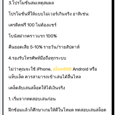
3.โปรโมชั่นสมเหตุสมผล
โปรโมชั่นที่ให้แบบไม่เวอร์เกินจริง อาทิเช่น:
เครดิตฟรี 100 ไม่ต้องแชร์
โบนัสฝากคราวแรก 100%
คืนยอดเสีย 5-10% รายวัน/รายสัปดาห์
4.รองรับโทรศัพท์มือถือทุกระบบ
ไม่ว่าคุณจะใช้ iPhone,
สล็อต888
Android หรือ
แท็บเล็ต ควรสามารถเข้าเล่นได้ลื่นไหล
เคล็ดลับเล่นสล็อตให้ได้เงินจริง
1. เริ่มจากทดสอบเล่นก่อน
ฝึกซ้อมแล้วก็ศึกษาเกมให้ดีในโหมด ทดสอบเล่นสล็อต