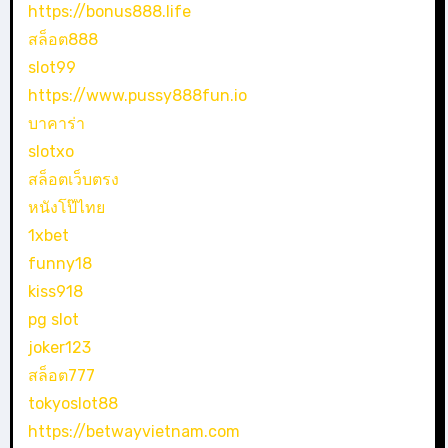
https://bonus888.life
สล็อต888
slot99
https://www.pussy888fun.io
บาคาร่า
slotxo
สล็อตเว็บตรง
หนังโป๊ไทย
1xbet
funny18
kiss918
pg slot
joker123
สล็อต777
tokyoslot88
https://betwayvietnam.com