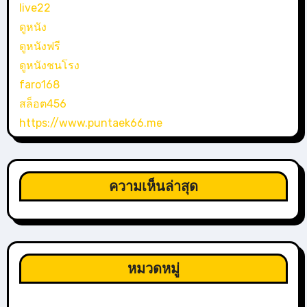
live22
ดูหนัง
ดูหนังฟรี
ดูหนังชนโรง
faro168
สล็อต456
https://www.puntaek66.me
ความเห็นล่าสุด
หมวดหมู่