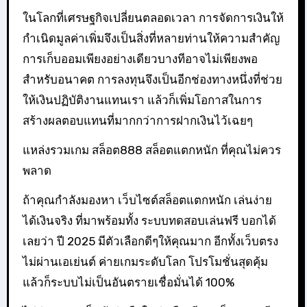
ในโลกที่เศรษฐกิจเปลี่ยนตลอดเวลา การจัดการเงินให้
กำเนิดมูลค่าเพิ่มจึงเป็นสิ่งที่หลายท่านให้ความสำคัญ
การเก็บออมเพียงอย่างเดียวบางทีอาจไม่เพียงพอ
สำหรับอนาคต การลงทุนจึงเป็นอีกช่องทางหนึ่งที่ช่วย
ให้เงินปฏิบัติงานแทนเรา แล้วก็เพิ่มโอกาสในการ
สร้างผลตอบแทนที่มากกว่าการฝากเงินไว้เฉยๆ
แหล่งรวมเกม สล็อต888 สล็อตแตกหนัก ที่คุณไม่ควร
พลาด
ถ้าคุณกำลังมองหา เว็บไซต์สล็อตแตกหนัก เล่นง่าย
ได้เงินจริง ที่มาพร้อมทั้ง ระบบทดสอบเล่นฟรี บอกได้
เลยว่า ปี 2025 มีตัวเลือกดีๆให้คุณมาก อีกทั้งเว็บตรง
ไม่ผ่านเอเย่นต์ ค่ายเกมระดับโลก โปรโมชั่นสุดคุ้ม
แล้วก็ระบบไม่เป็นอันตรายเชื่อมั่นได้ 100%