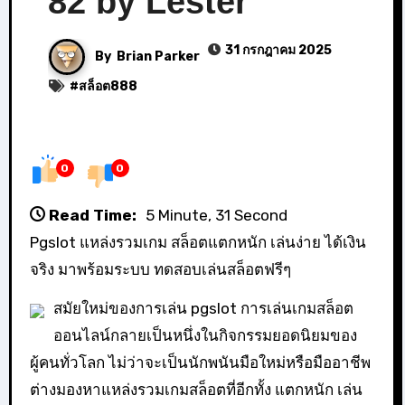
82 by Lester
31 กรกฎาคม 2025
By
Brian Parker
#
สล็อต888
0
0
Read Time:
5 Minute, 31 Second
Pgslot แหล่งรวมเกม สล็อตแตกหนัก เล่นง่าย ได้เงิน
จริง มาพร้อมระบบ ทดสอบเล่นสล็อตฟรีๆ
สมัยใหม่ของการเล่น pgslot การเล่นเกมสล็อต
ออนไลน์กลายเป็นหนึ่งในกิจกรรมยอดนิยมของ
ผู้คนทั่วโลก ไม่ว่าจะเป็นนักพนันมือใหม่หรือมืออาชีพ
ต่างมองหาแหล่งรวมเกมสล็อตที่อีกทั้ง แตกหนัก เล่น