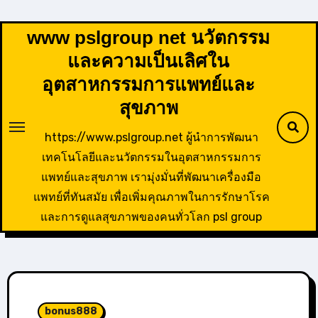
Skip
to
www pslgroup net นวัตกรรม
content
และความเป็นเลิศใน
อุตสาหกรรมการแพทย์และ
สุขภาพ
https://www.pslgroup.net ผู้นำการพัฒนา
เทคโนโลยีและนวัตกรรมในอุตสาหกรรมการ
แพทย์และสุขภาพ เรามุ่งมั่นที่พัฒนาเครื่องมือ
แพทย์ที่ทันสมัย เพื่อเพิ่มคุณภาพในการรักษาโรค
และการดูแลสุขภาพของคนทั่วโลก psl group
bonus888