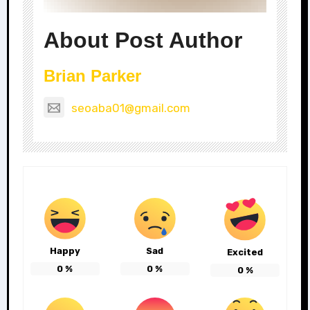
About Post Author
Brian Parker
seoaba01@gmail.com
Happy
Sad
Excited
0
%
0
%
0
%