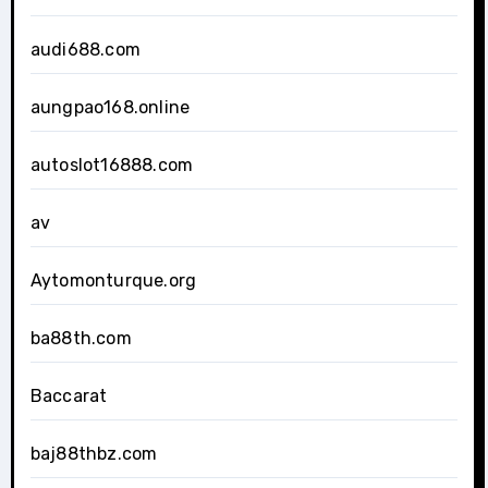
audi688.com
aungpao168.online
autoslot16888.com
av
Aytomonturque.org
ba88th.com
Baccarat
baj88thbz.com