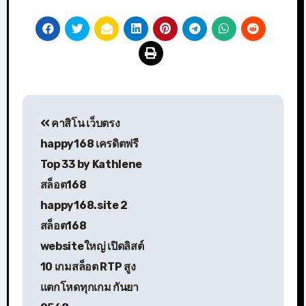
แนะแนว
คาสิโน เว็บตรง
เรื่อง
happy168 เครดิตฟรี
Top 33 by Kathlene
สล็อต168
happy168.site 2
สล็อต168
websiteใหญ่ เปิดลิสต์
10 เกมสล็อต RTP สูง
แตกโหดทุกเกม กันยา