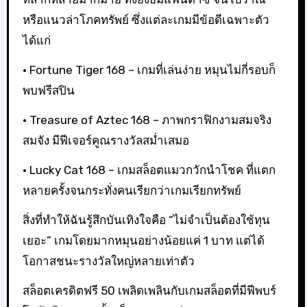
หรือแนวล่าโภคทรัพย์ ซึ่งแต่ละเกมมีข้อดีเฉพาะตัว
ได้แก่
• Fortune Tiger 168 – เกมที่เล่นง่าย หมุนไม่กี่รอบก็
พบฟรีสปิน
• Treasure of Aztec 168 – ภาพกราฟิกงามสมจริง
สมจัง มีฟีเจอร์คูณรางวัลสม่ำเสมอ
• Lucky Cat 168 – เกมสล็อตแมวกวักนำโชค ที่แตก
หลายครั้งจนกระทั่งคนเรียกว่าเกมเรียกทรัพย์
สิ่งที่ทำให้ฉันรู้สึกบันเทิงใจคือ “ไม่จำเป็นต้องใช้ทุน
เยอะ” เกมโดยมากหมุนอย่างน้อยแค่ 1 บาท แต่ได้
โอกาสชนะรางวัลใหญ่หลายเท่าตัว
สล็อตเครดิตฟรี 50 เพลิดเพลินกับเกมสล็อตที่มีฟีพบร์