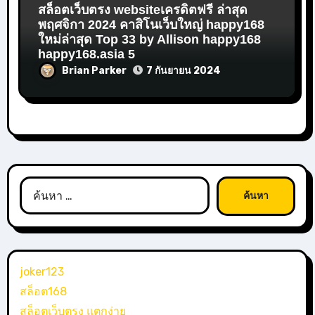
สล็อตเว็บตรง websiteเครดิตฟรี ล่าสุด
พฤศจิกา 2024 คาสิโนเว็บใหญ่ happy168
ใหม่ล่าสุด Top 33 by Allison happy168
happy168.asia 5
Brian Parker
7 กันยายน 2024
ค้นหา
สำหรับ:
joker123
สล็อต168
สล็อตเว็บตรง แตกง่าย