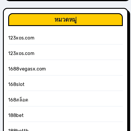
หมวดหมู่
123xos.com
123xos.com
1688vegasx.com
168slot
168สล็อต
188bet
188betth