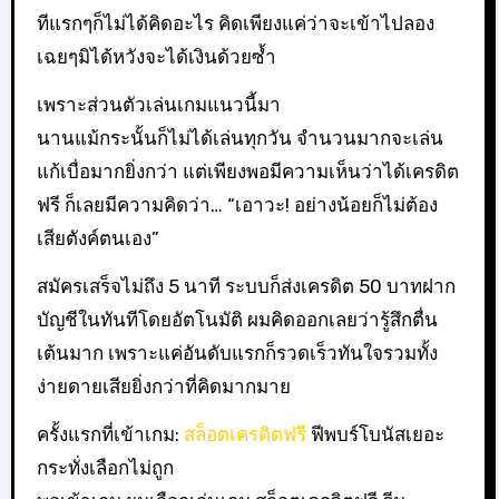
ทีแรกๆก็ไม่ได้คิดอะไร คิดเพียงแค่ว่าจะเข้าไปลอง
เฉยๆมิได้หวังจะได้เงินด้วยซ้ำ
เพราะส่วนตัวเล่นเกมแนวนี้มา
นานแม้กระนั้นก็ไม่ได้เล่นทุกวัน จำนวนมากจะเล่น
แก้เบื่อมากยิ่งกว่า แต่เพียงพอมีความเห็นว่าได้เครดิต
ฟรี ก็เลยมีความคิดว่า… “เอาวะ! อย่างน้อยก็ไม่ต้อง
เสียตังค์ตนเอง”
สมัครเสร็จไม่ถึง 5 นาที ระบบก็ส่งเครดิต 50 บาทฝาก
บัญชีในทันทีโดยอัตโนมัติ ผมคิดออกเลยว่ารู้สึกตื่น
เต้นมาก เพราะแค่อันดับแรกก็รวดเร็วทันใจรวมทั้ง
ง่ายดายเสียยิ่งกว่าที่คิดมากมาย
ครั้งแรกที่เข้าเกม:
สล็อตเครดิตฟรี
ฟีพบร์โบนัสเยอะ
กระทั่งเลือกไม่ถูก