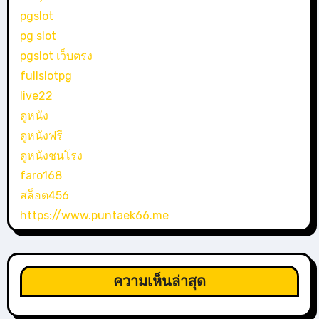
pgslot
pg slot
pgslot เว็บตรง
fullslotpg
live22
ดูหนัง
ดูหนังฟรี
ดูหนังชนโรง
faro168
สล็อต456
https://www.puntaek66.me
ความเห็นล่าสุด