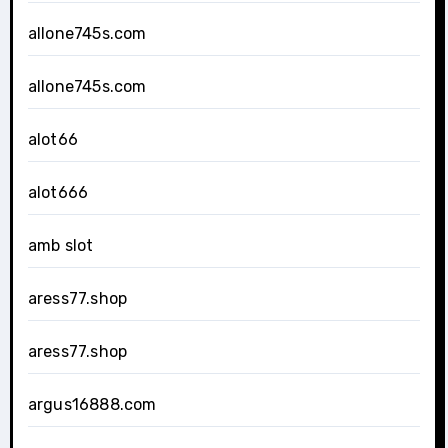
allone745s.com
allone745s.com
alot66
alot666
amb slot
aress77.shop
aress77.shop
argus16888.com