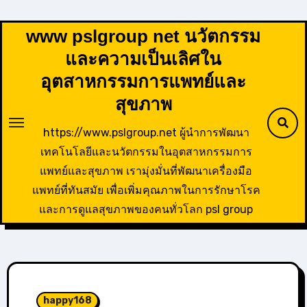
Skip
to
www pslgroup net นวัตกรรม
content
และความเป็นเลิศใน
อุตสาหกรรมการแพทย์และ
สุขภาพ
https://www.pslgroup.net ผู้นำการพัฒนา
เทคโนโลยีและนวัตกรรมในอุตสาหกรรมการ
แพทย์และสุขภาพ เรามุ่งมั่นที่พัฒนาเครื่องมือ
แพทย์ที่ทันสมัย เพื่อเพิ่มคุณภาพในการรักษาโรค
และการดูแลสุขภาพของคนทั่วโลก psl group
happy168