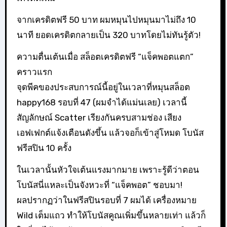
จากเครดิตฟรี 50 บาท ผมหมุนไปหมุนมาไม่ถึง 10
นาที ยอดเครดิตกลายเป็น 320 บาทโดยไม่ทันรู้ตัว!
ความตื่นเต้นเมื่อ สล็อตเครดิตฟรี “แจ็คพอตแตก”
คราวแรก
จุดพีคของประสบการณ์นี้อยู่ในเวลาที่หมุนสล็อต
happy168 รอบที่ 47 (ผมจำได้แม่นเลย) เวลานี้
สัญลักษณ์ Scatter เรียงกันครบสามช่อง เสียง
เอฟเฟกต์แจ้งเตือนดังขึ้น แล้วจอก็เข้าสู่โหมด โบนัส
ฟรีสปิน 10 ครั้ง
ในเวลานั้นหัวใจเต้นแรงมากมาย เพราะรู้ดีว่าตอน
โบนัสนี่แหละเป็นจังหวะที่ “แจ็คพอต” ชอบมา!
ผลปรากฏว่าในฟรีสปินรอบที่ 7 ผมได้ เครื่องหมาย
Wild เต็มแถว ทำให้โบนัสคูณเพิ่มขึ้นหลายเท่า แล้วก็