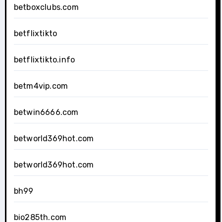
betboxclubs.com
betflixtikto
betflixtikto.info
betm4vip.com
betwin6666.com
betworld369hot.com
betworld369hot.com
bh99
bio285th.com