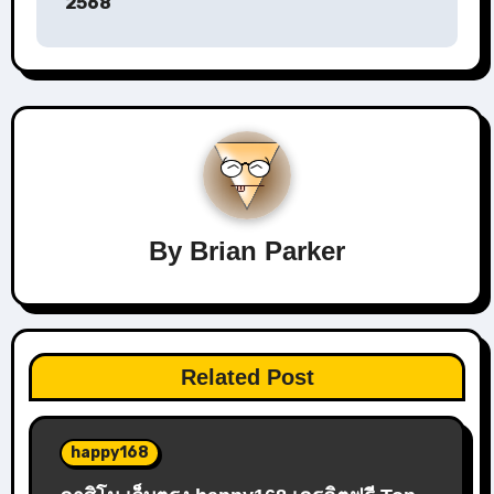
2568
By
Brian Parker
Related Post
happy168