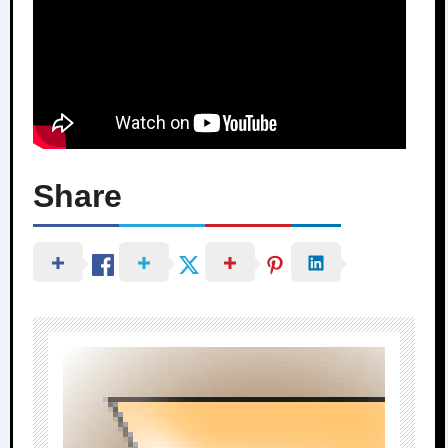
Share