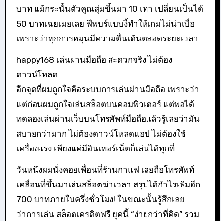
บาท แม้กระนั้นตัวคูณสุ่มขึ้นมา 10 เท่า เปลี่ยนเป็นได้
50 บาทเฉยเมยเลย ฟีพบร์แบบงี้ทำให้เกมไม่น่าเบื่อ
เพราะว่าทุกการหมุนมีความตื่นเต้นตลอดระยะเวลา
happy168 เล่นผ่านมือถือ สะดวกจริง ไม่ต้อง
ดาวน์โหลด
อีกจุดที่ผมถูกใจคือระบบการเล่นผ่านมือถือ เพราะว่า
แต่ก่อนผมถูกใจเล่นสล็อตบนคอมพิวเตอร์ แต่พอได้
ทดลองเล่นผ่านเว็บบนโทรศัพท์มือถือแล้วรู้เลยว่ามัน
สบายกว่ามาก ไม่ต้องดาวน์โหลดแอป ไม่ต้องใช้
เครื่องแรง เพียงแค่มีอินเทอร์เน็ตก็เล่นได้ทุกที่
วันหนึ่งผมนั่งคอยเพื่อนที่ร้านกาแฟ เลยถือโทรศัพท์
เคลื่อนที่ขึ้นมาเล่นสล็อตฆ่าเวลา สรุปได้กำไรเพิ่มอีก
700 บาทภายในครึ่งชั่วโมง! ในขณะนั้นรู้สึกเลย
ว่าการเล่น สล็อตเครดิตฟรี ยุคนี้ “ง่ายกว่าที่คิด” รวม