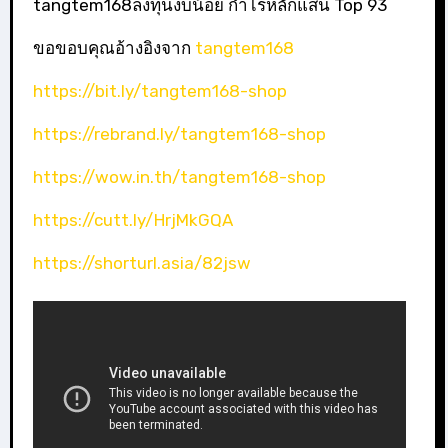
tangtem168ลงทุนงบน้อย กำไรหลักแสน Top 93
ขอขอบคุณอ้างอิงจาก
tangtem168
https://bit.ly/tangtem168-shop
https://rebrand.ly/tangtem168-shop
https://wow.in.th/tangtem168-shop
https://cutt.ly/HrjMkGQA
https://shorturl.asia/82jsw