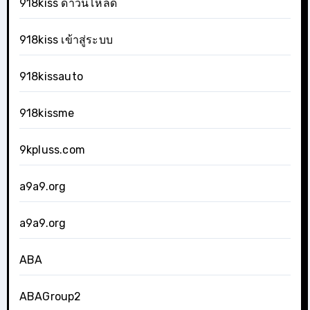
918kiss ดาวน์โหลด
918kiss เข้าสู่ระบบ
918kissauto
918kissme
9kpluss.com
a9a9.org
a9a9.org
ABA
ABAGroup2