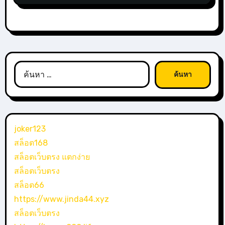
ค้นหา
สำหรับ:
joker123
สล็อต168
สล็อตเว็บตรง แตกง่าย
สล็อตเว็บตรง
สล็อต66
https://www.jinda44.xyz
สล็อตเว็บตรง