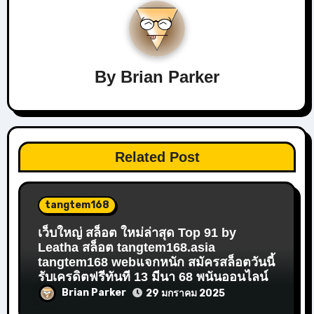
By
Brian Parker
Related Post
tangtem168
เว็บใหญ่ สล็อต ใหม่ล่าสุด Top 91 by
Leatha สล็อต tangtem168.asia
tangtem168 webแจกหนัก สมัครสล็อตวันนี้
รับเครดิตฟรีทันที 13 มีนา 68 พนันออนไลน์
Brian Parker
29 มกราคม 2025