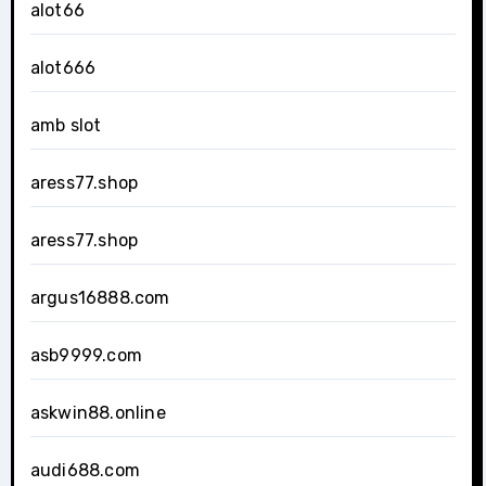
alot66
alot666
amb slot
aress77.shop
aress77.shop
argus16888.com
asb9999.com
askwin88.online
audi688.com