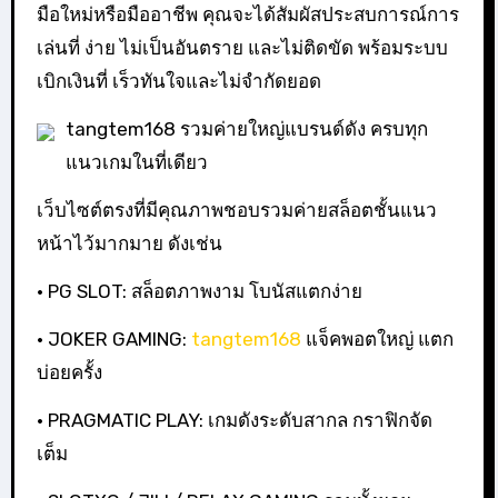
มือใหม่หรือมืออาชีพ คุณจะได้สัมผัสประสบการณ์การ
เล่นที่ ง่าย ไม่เป็นอันตราย และไม่ติดขัด พร้อมระบบ
เบิกเงินที่ เร็วทันใจและไม่จำกัดยอด
tangtem168 รวมค่ายใหญ่แบรนด์ดัง ครบทุก
แนวเกมในที่เดียว
เว็บไซต์ตรงที่มีคุณภาพชอบรวมค่ายสล็อตชั้นแนว
หน้าไว้มากมาย ดังเช่น
• PG SLOT: สล็อตภาพงาม โบนัสแตกง่าย
• JOKER GAMING:
tangtem168
แจ็คพอตใหญ่ แตก
บ่อยครั้ง
• PRAGMATIC PLAY: เกมดังระดับสากล กราฟิกจัด
เต็ม