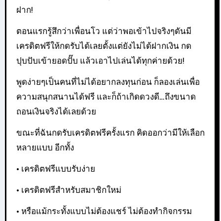
ฝาก!
ตอนแรกรู้สึกว่าเพื่อนโว แต่ว่าพอเข้าไปจริงๆดันมี
เครดิตฟรีให้กดรับได้เลยตั้งแต่ยังไม่ได้ฝากเงิน กด
ปุบปับเข้ายอดปั๊บ แล้วเอาไปเล่นได้ทุกค่ายด้วย!
พูดง่ายๆเป็นคนที่ไม่ได้อยากลงทุนก่อน ก็ลองเล่นเพื่อ
ความสนุกสนานได้ฟรี และก็ถ้าเกิดดวงดี…ถึงขนาด
ถอนเงินจริงได้เลยด้วย
ขณะที่ฉันกดรับเครดิตฟรีครั้งแรก คิดออกว่ามีให้เลือก
หลายแบบ อีกทั้ง
• เครดิตฟรีแบบรับง่าย
• เครดิตฟรีสำหรับสมาชิกใหม่
• หรือแม้กระทั้งแบบไม่ต้องแชร์ ไม่ต้องทำกิจกรรม