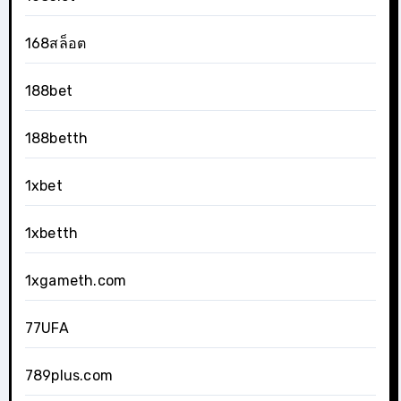
168สล็อต
188bet
188betth
1xbet
1xbetth
1xgameth.com
77UFA
789plus.com