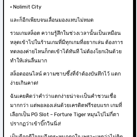
• Nolimit City
และก็อีกเพียบจนเลื่อนมองแทบไม่หมด
รวมเกมสล็อต ความรู้สึกในช่วงเวลานั้นเป็นเหมือน
หลุดเข้าไปในร้านเกมที่มีทุกเกมที่อยากเล่น ต้องการ
ทดลองค่ายไหนก็กดเข้าได้ทันที ไม่ต้องโยกเงินด้วย
ทำให้เล่นลื่นมาก
สล็อตออนไลน์ ความซาบซึ้งที่จำต้องบันทึกไว้ แตก
ง่ายเกินคาด!
ฉันเคยคิดว่าคำว่าแตกง่ายน่าจะเป็นคำชวนเชื่อ
มากกว่า แต่พอลองเล่นด้วยเครดิตฟรีรอบแรก เกมที่
เลือกเป็น PG Slot – Forture Tiger หมุนไปไม่กี่ตา
ปรากฏว่าเข้าบิ๊กวินนิ่ง!
เป็นดีอกดีใจจนถึงตระหนกตกใจ เพราะเหตุว่าไม่คิด