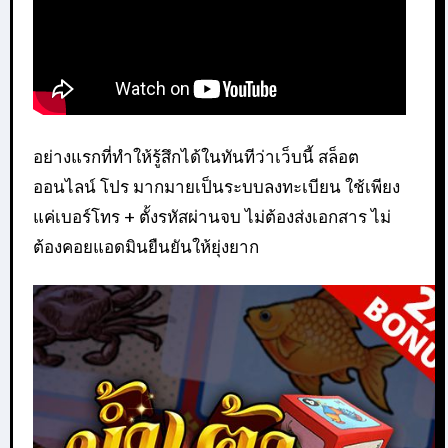
อย่างแรกที่ทำให้รู้สึกได้ในทันทีว่าเว็บนี้ สล็อต
ออนไลน์ โปร มากมายเป็นระบบลงทะเบียน ใช้เพียง
แค่เบอร์โทร + ตั้งรหัสผ่านจบ ไม่ต้องส่งเอกสาร ไม่
ต้องคอยแอดมินยืนยันให้ยุ่งยาก