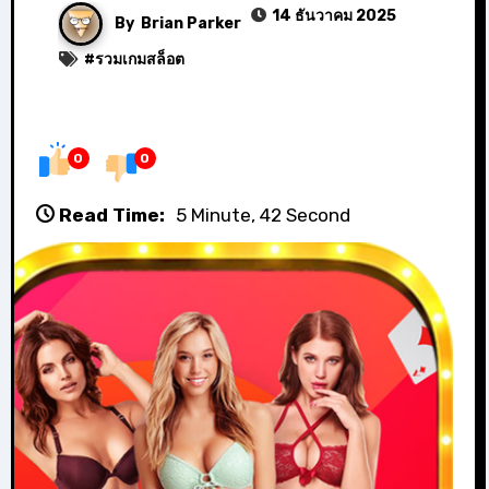
14 ธันวาคม 2025
By
Brian Parker
#
รวมเกมสล็อต
0
0
Read Time:
5 Minute, 42 Second