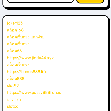
joker123
สล็อต168
สล็อตเว็บตรง แตกง่าย
สล็อตเว็บตรง
สล็อต66
https://www.jinda44.xyz
สล็อตเว็บตรง
https://bonus888.life
สล็อต888
slot99
https://www.pussy888fun.io
บาคาร่า
slotxo