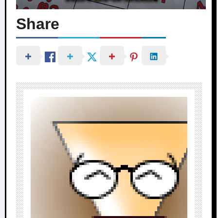
Share