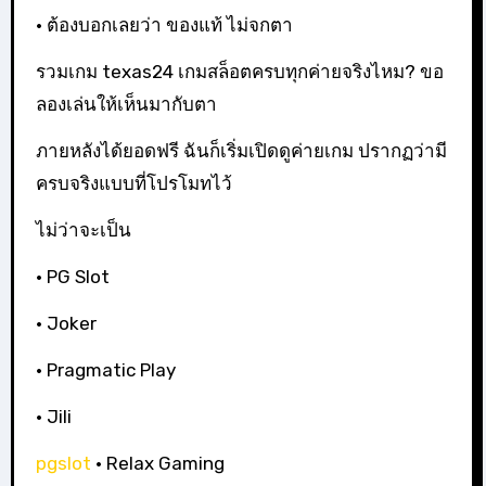
• ต้องบอกเลยว่า ของแท้ ไม่จกตา
รวมเกม texas24 เกมสล็อตครบทุกค่ายจริงไหม? ขอ
ลองเล่นให้เห็นมากับตา
ภายหลังได้ยอดฟรี ฉันก็เริ่มเปิดดูค่ายเกม ปรากฏว่ามี
ครบจริงแบบที่โปรโมทไว้
ไม่ว่าจะเป็น
• PG Slot
• Joker
• Pragmatic Play
• Jili
pgslot
• Relax Gaming