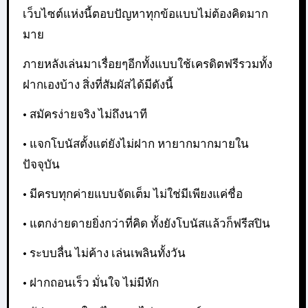
เว็บไซต์แห่งนี้ตอบปัญหาทุกข้อแบบไม่ต้องคิดมาก
มาย
ภายหลังเล่นมาเรื่อยๆอีกทั้งแบบใช้เครดิตฟรีรวมทั้ง
ฝากเองบ้าง สิ่งที่สัมผัสได้มีดังนี้
• สมัครง่ายจริง ไม่ถึงนาที
• แจกโบนัสตั้งแต่ยังไม่ฝาก หายากมากมายใน
ปัจจุบัน
• มีครบทุกค่ายแบบจัดเต็ม ไม่ใช่มีเพียงแค่ชื่อ
• แตกง่ายดายยิ่งกว่าที่คิด ทั้งยังโบนัสแล้วก็ฟรีสปิน
• ระบบลื่น ไม่ค้าง เล่นเพลินทั้งวัน
• ฝากถอนเร็ว มั่นใจ ไม่มีหัก