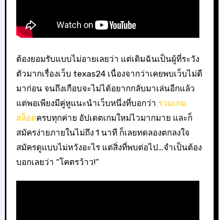
ต้องยอมรับแบบไม่อายเลยว่า แต่เดิมฉันเป็นผู้ที่ระวัง
ตัวมากเรื่องเว็บ texas24 เนื่องจากว่าเคยพบเว็บไม่ดี
มาก่อน จนถึงเกือบจะไม่ได้อยากกลับมาเล่นอีกแล้ว
แต่พอเพียงมีคู่หูแนะนำเว็บหนึ่งที่บอกว่า
รวมเกม
สล็อต
ครบทุกค่าย อัปเดตเกมใหม่ไวมากมาย และก็
สมัครง่ายภายในไม่ถึง 1 นาที ก็เลยทดลองตกลงใจ
สมัครดูแบบไม่หวังอะไร แต่สิ่งที่พบต่อไป…จำเป็นต้อง
บอกเลยว่า “โคตรว้าว!”