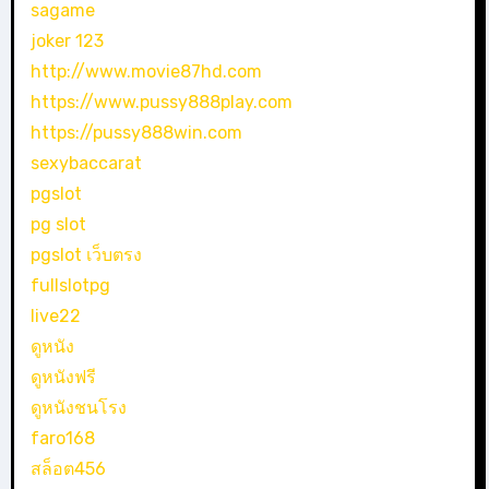
sagame
joker 123
http://www.movie87hd.com
https://www.pussy888play.com
https://pussy888win.com
sexybaccarat
pgslot
pg slot
pgslot เว็บตรง
fullslotpg
live22
ดูหนัง
ดูหนังฟรี
ดูหนังชนโรง
faro168
สล็อต456