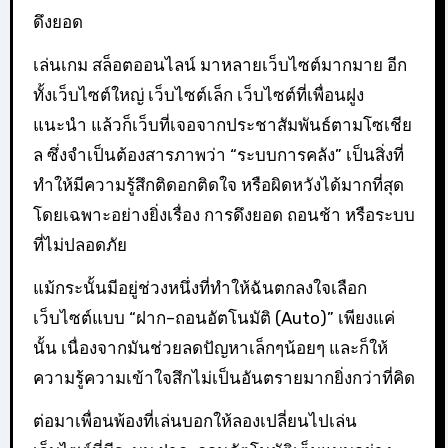
ดึงยอด
เล่นเกม สล็อตออนไลน์ มาหลายเว็บไซต์มากมาย อีก
ทั้งเว็บไซต์ใหญ่ เว็บไซต์เล็ก เว็บไซต์ที่เพื่อนฝูง
แนะนำ แล้วก็เว็บที่เจอจากประชาสัมพันธ์ตามโซเชีย
ล ซึ่งจำเป็นต้องสารภาพว่า “ระบบการคลัง” เป็นสิ่งที่
ทำให้มีความรู้สึกติดอกติดใจ หรือผิดหวังได้มากที่สุด
โดยเฉพาะอย่างยิ่งเรื่อง การดึงยอด ถอนช้า หรือระบบ
ที่ไม่ปลอดภัย
แม้กระนั้นมีอยู่ช่วงหนึ่งที่ทำให้ฉันตกลงใจเลือก
เว็บไซต์แบบ “ฝาก–ถอนอัตโนมัติ (Auto)” เพียงแค่
นั้น เนื่องจากมันช่วยลดปัญหาเล็กๆน้อยๆ และก็ให้
ความรู้ความเข้าใจสึกไม่เป็นอันตรายมากยิ่งกว่าที่คิด
ต่อมาเพื่อนพ้องที่เล่นบอกให้ลองเปลี่ยนไปเล่น