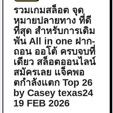
รวมเกมสล็อต จุด
หมายปลายทาง ที่ดี
ที่สุด สำหรับการเดิม
พัน All in one ฝาก-
ถอน ออโต้ ครบจบที่
เดียว สล็อตออนไลน์
สมัครเลย แจ็คพอ
ตกำลังแตก Top 26
by Casey texas24
19 FEB 2026