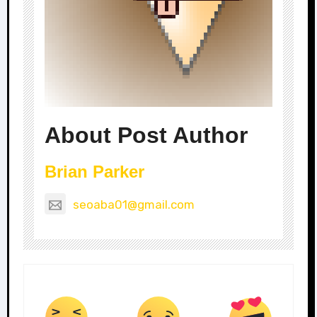
About Post Author
Brian Parker
seoaba01@gmail.com