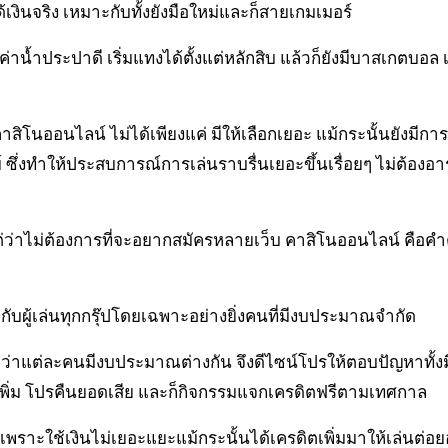
เงินจริง เหมาะกับทั้งยังมือใหม่และก็สายเกมเมอร์
่าน้ำประปาดี เริ่มแทงได้ตั้งแต่หลักสิบ แล้วก็ยังมีบาสเกตบอล
ิโนออนไลน์ ไม่ได้เพียงแค่ มีให้เลือกเยอะ แม้กระนั้นยังมีกา
์ ซึ่งทำให้ประสบการณ์การเล่นราบรื่นเยอะขึ้นเรื่อยๆ ไม่ต้องอ
ต่ว่าไม่ต้องการที่จะอยากสมัครหลายเว็บ คาสิโนออนไลน์ คือค
ผู้เล่นทุกกรุ๊ปโดยเฉพาะอย่างยิ่งคนที่มีงบประมาณจำกัด
ว่าแต่ละคนมีงบประมาณต่างกัน จึงดีไซน์โปรให้ตอบปัญหาทั้งม
เพิ่ม โปรคืนยอดเสีย และก็กิจกรรมแจกเครดิตฟรีตามเทศกาล
พราะใช้เงินไม่เยอะแยะแม้กระนั้นได้เครดิตเพิ่มมาให้เล่นต่อย