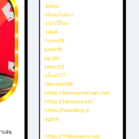
slotxo
สล็อตเว็บตรง
หนังโป๊ไทย
1xbet
funny18
kiss918
pg slot
joker123
สล็อต777
tokyoslot88
https://betwayvietnam.com
https://jokerasia.net
https://moodeng.in
pgslot
้าเล่น
https://918kissauto.xyz