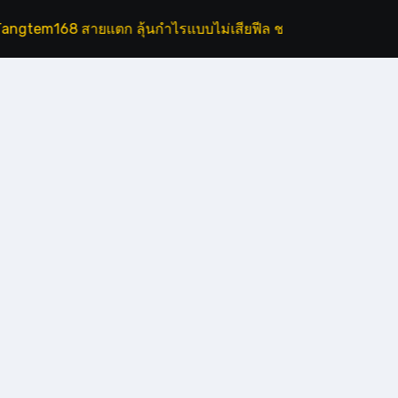
ายแตก ลุ้นกำไรแบบไม่เสียฟีล ชวนเพื่อนรับ 100 ฝาก-ถอน อัตโน