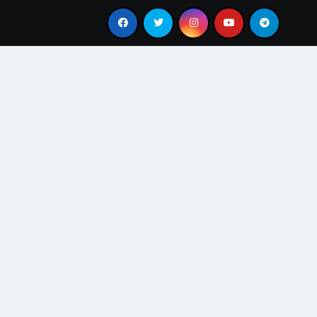
มัติ การันตี กำไรหลักแสน สล็อตเว็บตรง ห้ามพลาด โปรดีรออยู่