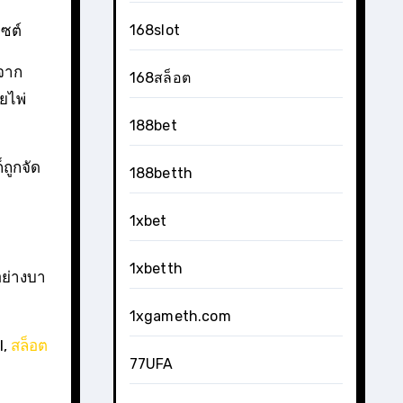
168slot
ซต์
์จาก
168สล็อต
ยไพ่
188bet
็ถูกจัด
188betth
1xbet
1xbetth
อย่างบา
1xgameth.com
I,
สล็อต
77UFA