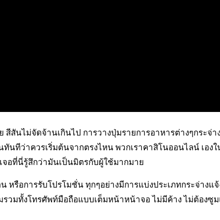
สีสันไม่จัดจ้านเกินไป การวางปุ่มรายการอาหารต่างๆกระจ่างแ
ได้ในทันทีว่าควรเริ่มต้นจากตรงไหน พวกเราคาสิโนออนไลน์ เองใ
ี่นี่รู้สึกว่ามันเป็นมิตรกับผู้ใช้มากมาย
 หรือการรับโปรโมชั่น ทุกๆอย่างมีการแบ่งประเภทกระจ่างแจ้
รวมทั้งโทรศัพท์มือถือแบบเต็มหน้าหน้าจอ ไม่มีค้าง ไม่ต้องซู