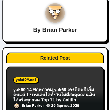
By
Brian Parker
Related Post
yak699.net
yak69 14 พฤษภาคม yak69 เครดิตฟรี เริ่ม
ต้นแค่ 1 บาทเล่นได้ทั้งวันไม่มีสะดุดถอนเงิน
ได้จริงทุกยอด Top 71 by Caitlin
Brian Parker
29 มิถุนายน 2025