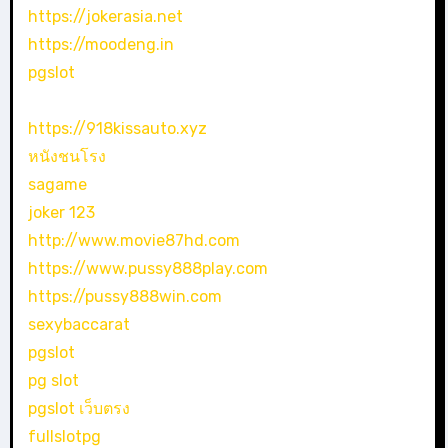
https://jokerasia.net
https://moodeng.in
pgslot
https://918kissauto.xyz
หนังชนโรง
sagame
joker 123
http://www.movie87hd.com
https://www.pussy888play.com
https://pussy888win.com
sexybaccarat
pgslot
pg slot
pgslot เว็บตรง
fullslotpg