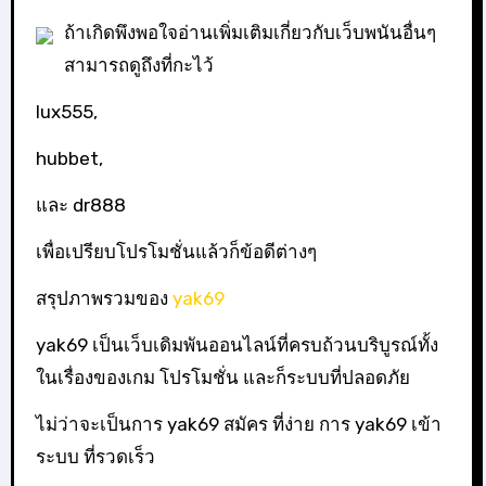
ถ้าเกิดพึงพอใจอ่านเพิ่มเติมเกี่ยวกับเว็บพนันอื่นๆ
สามารถดูถึงที่กะไว้
lux555,
hubbet,
และ dr888
เพื่อเปรียบโปรโมชั่นแล้วก็ข้อดีต่างๆ
สรุปภาพรวมของ
yak69
yak69 เป็นเว็บเดิมพันออนไลน์ที่ครบถ้วนบริบูรณ์ทั้ง
ในเรื่องของเกม โปรโมชั่น และก็ระบบที่ปลอดภัย
ไม่ว่าจะเป็นการ yak69 สมัคร ที่ง่าย การ yak69 เข้า
ระบบ ที่รวดเร็ว