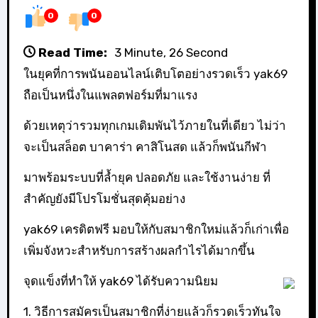
0
0
Read Time:
3 Minute, 26 Second
ในยุคที่การพนันออนไลน์เติบโตอย่างรวดเร็ว yak69
ถือเป็นหนึ่งในแพลตฟอร์มที่มาแรง
ด้วยเหตุว่ารวมทุกเกมเดิมพันไว้ภายในที่เดียว ไม่ว่า
จะเป็นสล็อต บาคาร่า คาสิโนสด แล้วก็พนันกีฬา
มาพร้อมระบบที่ล้ำยุค ปลอดภัย และใช้งานง่าย ที่
สำคัญยังมีโปรโมชั่นสุดคุ้มอย่าง
yak69 เครดิตฟรี มอบให้กับสมาชิกใหม่แล้วก็เก่าเพื่อ
เพิ่มจังหวะสำหรับการสร้างผลกำไรได้มากขึ้น
จุดแข็งที่ทำให้ yak69 ได้รับความนิยม
1. วิธีการสมัครเป็นสมาชิกที่ง่ายแล้วก็รวดเร็วทันใจ