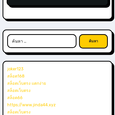
ค้นหา
สำหรับ:
joker123
สล็อต168
สล็อตเว็บตรง แตกง่าย
สล็อตเว็บตรง
สล็อต66
https://www.jinda44.xyz
สล็อตเว็บตรง