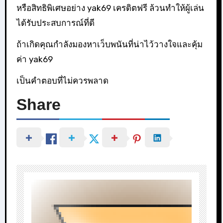
หรือสิทธิพิเศษอย่าง yak69 เครดิตฟรี ล้วนทำให้ผู้เล่น
ได้รับประสบการณ์ที่ดี
ถ้าเกิดคุณกำลังมองหาเว็บพนันที่น่าไว้วางใจและคุ้ม
ค่า yak69
เป็นคำตอบที่ไม่ควรพลาด
Share