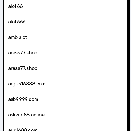
alot66
alot666
amb slot
aress77.shop
aress77.shop
argus16888.com
asb9999.com
askwin88.online
audi688.com