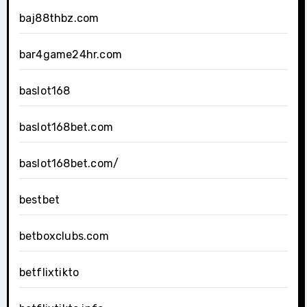
baj88thbz.com
bar4game24hr.com
baslot168
baslot168bet.com
baslot168bet.com/
bestbet
betboxclubs.com
betflixtikto