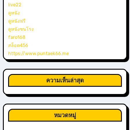
live22
ดูหนัง
ดูหนังฟรี
ดูหนังชนโรง
faro168
สล็อต456
https://www.puntaek66.me
ความเห็นล่าสุด
หมวดหมู่