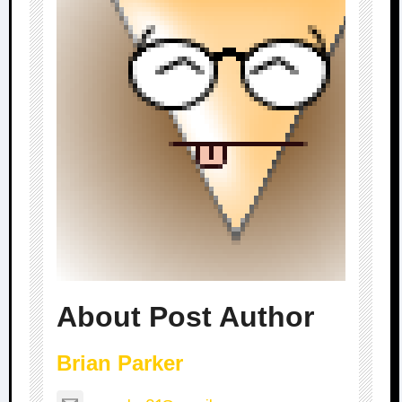
About Post Author
Brian Parker