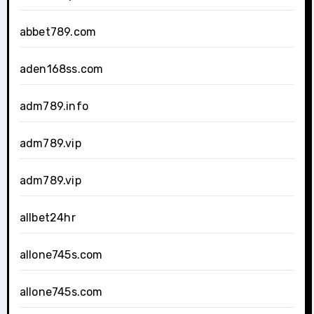
abbet789.com
aden168ss.com
adm789.info
adm789.vip
adm789.vip
allbet24hr
allone745s.com
allone745s.com