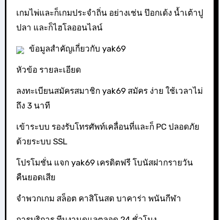
เกมไพ่และก็เกมประจำถิ่น อย่างเช่น ป๊อกเด้ง น้ำเต้าปู
ปลา และก็ไฮโลออนไลน์
ข้อมูลสำคัญเกี่ยวกับ yak69
หัวข้อ รายละเอียด
ลงทะเบียนสมัครสมาชิก yak69 สมัคร ง่าย ใช้เวลาไม่
ถึง 3 นาที
เข้าระบบ รองรับโทรศัพท์เคลื่อนที่และก็ PC ปลอดภัย
ด้วยระบบ SSL
โปรโมชั่น แจก yak69 เครดิตฟรี โบนัสฝากรายวัน
คืนยอดเสีย
จำพวกเกม สล็อต คาสิโนสด บาคาร่า พนันกีฬา
การบริการ ทีมงานดูแลตลอด 24 ชั่วโมง