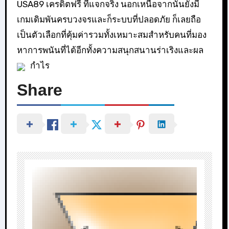
USA89 เครดิตฟรี ที่แจกจริง นอกเหนือจากนั้นยังมี
เกมเดิมพันครบวงจรและก็ระบบที่ปลอดภัย ก็เลยถือ
เป็นตัวเลือกที่คุ้มค่ารวมทั้งเหมาะสมสำหรับคนที่มอง
หาการพนันที่ได้อีกทั้งความสนุกสนานร่าเริงและผล
กำไร
Share