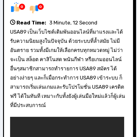
0
0
Read Time:
3 Minute, 12 Second
USA89 เป็นเว็บไซต์เดิมพันออนไลน์ที่มาแรงและได้
รับความนิยมสูงในปัจจุบัน ด้วยระบบที่ล้ำสมัย ไม่มี
อันตราย รวมทั้งมีเกมให้เลือกครบทุกหมวดหมู่ ไม่ว่า
จะเป็น สล็อต คาสิโนสด พนันกีฬา หรือเกมออนไลน์
อื่นๆสมาชิกสามารถทำรายการ USA89 สมัคร ได้
อย่างง่ายๆ และก็เมื่อกระทำการ USA89 เข้าระบบ ก็
สามารถเริ่มเล่นเกมและรับโปรโมชั่น USA89 เครดิต
ฟรี ได้ในทันที เหมาะกับทั้งยังผู้เล่นมือใหม่แล้วก็ผู้เล่น
ที่มีประสบการณ์