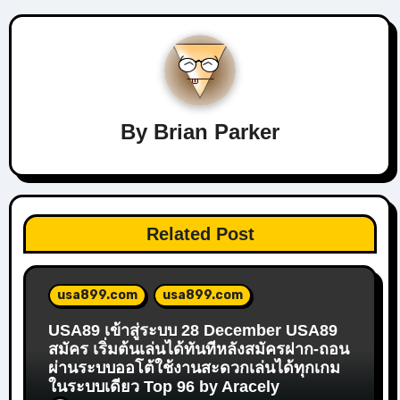
By
Brian Parker
Related Post
usa899.com
usa899.com
USA89 เข้าสู่ระบบ 28 December USA89
สมัคร เริ่มต้นเล่นได้ทันทีหลังสมัครฝาก-ถอน
ผ่านระบบออโต้ใช้งานสะดวกเล่นได้ทุกเกม
ในระบบเดียว Top 96 by Aracely