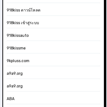
918kiss ดาวน์โหลด
918kiss เข้าสู่ระบบ
918kissauto
918kissme
9kpluss.com
a9a9.org
a9a9.org
ABA