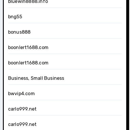
bluewin8888.info
bng55
bonus888
boonlert1688.com
boonlert1688.com
Business, Small Business
bwvip4.com
carlo999.net
carlo999.net