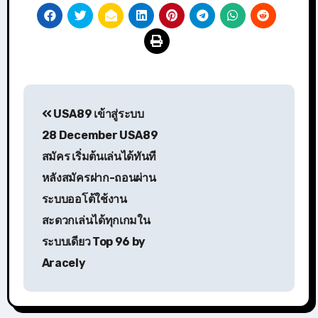
แนะแนว
USA89 เข้าสู่ระบบ
เรื่อง
28 December USA89
สมัคร เริ่มต้นเล่นได้ทันที
หลังสมัครฝาก-ถอนผ่าน
ระบบออโต้ใช้งาน
สะดวกเล่นได้ทุกเกมใน
ระบบเดียว Top 96 by
Aracely