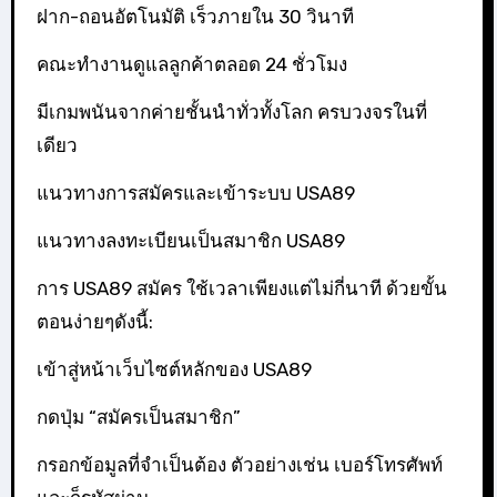
ฝาก-ถอนอัตโนมัติ เร็วภายใน 30 วินาที
คณะทำงานดูแลลูกค้าตลอด 24 ชั่วโมง
มีเกมพนันจากค่ายชั้นนำทั่วทั้งโลก ครบวงจรในที่
เดียว
แนวทางการสมัครและเข้าระบบ USA89
แนวทางลงทะเบียนเป็นสมาชิก USA89
การ USA89 สมัคร ใช้เวลาเพียงแต่ไม่กี่นาที ด้วยขั้น
ตอนง่ายๆดังนี้:
เข้าสู่หน้าเว็บไซต์หลักของ USA89
กดปุ่ม “สมัครเป็นสมาชิก”
กรอกข้อมูลที่จำเป็นต้อง ตัวอย่างเช่น เบอร์โทรศัพท์