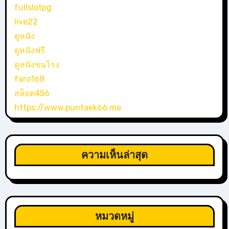
fullslotpg
live22
ดูหนัง
ดูหนังฟรี
ดูหนังชนโรง
faro168
สล็อต456
https://www.puntaek66.me
ความเห็นล่าสุด
หมวดหมู่