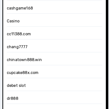
cashgame168
Casino
cc11388.com
chang7777
chinatown888.win
cupcake88x.com
debet slot
dr888