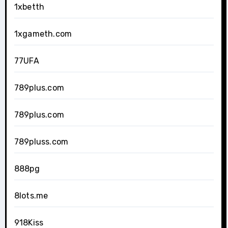
1xbetth
1xgameth.com
77UFA
789plus.com
789plus.com
789pluss.com
888pg
8lots.me
918Kiss