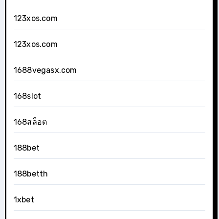
123xos.com
123xos.com
1688vegasx.com
168slot
168สล็อต
188bet
188betth
1xbet