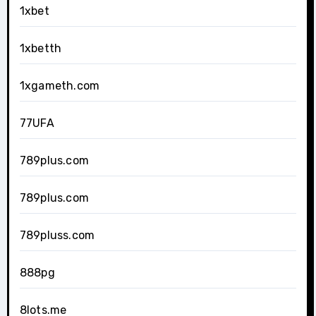
1xbet
1xbetth
1xgameth.com
77UFA
789plus.com
789plus.com
789pluss.com
888pg
8lots.me