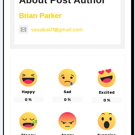
Brian Parker
seoaba01@gmail.com
Happy
Sad
Excited
0
%
0
%
0
%