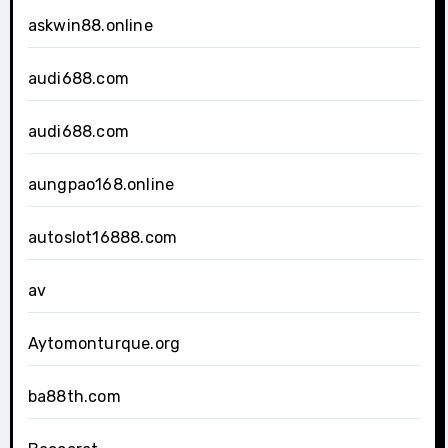
askwin88.online
audi688.com
audi688.com
aungpao168.online
autoslot16888.com
av
Aytomonturque.org
ba88th.com