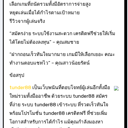
เลือกเกมที่ถนัดรวมทั้งมีอัตราการจ่ายสูง
หยุดเล่นเมื่อได้กำไรตามเป้าหมาย
รีวิวจากผู้เล่นจริง
“สมัครง่าย ระบบใช้งานสะดวก เครดิตฟรีช่วยให้เริ่ม
ได้โดยไม่ต้องลงทุน” – คุณสมชาย
“ฝากถอนเร็วทันใจมากมาย เกมมีให้เลือกเยอะ คณะ
ทำงานตอบแชทไว” – คุณสาวน้อยรัตน์
ข้อสรุป
tunder88
เป็นเว็บพนันที่ตอบโจทย์ผู้เล่นอีกทั้งมือ
ใหม่รวมทั้งมืออาชีพ ด้วยระบบ tunder88 สมัคร
ที่ง่าย ระบบ tunder88 เข้าระบบ ที่รวดเร็วทันใจ
พร้อมโปรโมชั่น tunder88 เครดิตฟรี ที่ช่วยเพิ่ม
โอกาสสำหรับการได้กำไร แม้คุณกำลังมองหา