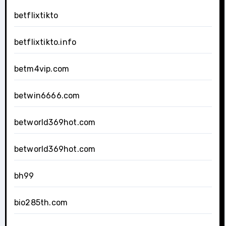
betflixtikto
betflixtikto.info
betm4vip.com
betwin6666.com
betworld369hot.com
betworld369hot.com
bh99
bio285th.com