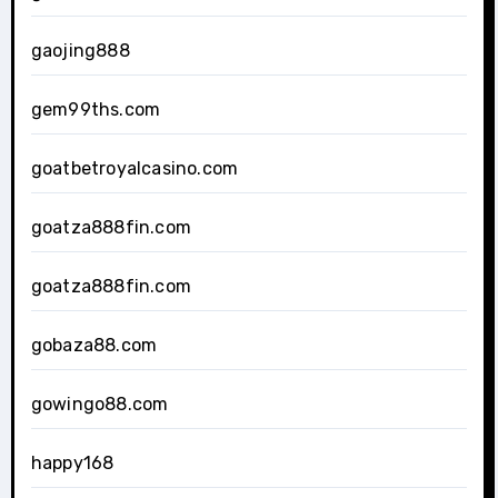
gaojing888
gem99ths.com
goatbetroyalcasino.com
goatza888fin.com
goatza888fin.com
gobaza88.com
gowingo88.com
happy168