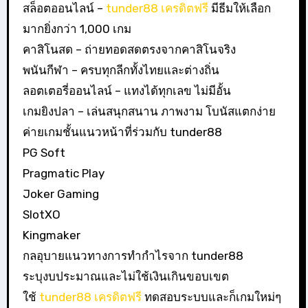
สล็อตออนไลน์ –
tunder88 เครดิตฟรี
มีธีมให้เลือก
มากยิ่งกว่า 1,000 เกม
คาสิโนสด – ถ่ายทอดสดตรงจากคาสิโนจริง
พนันกีฬา – ครบทุกลีกทั้งไทยและต่างถิ่น
ลอตเตอรี่ออนไลน์ – แทงได้ทุกเลข ไม่มีอั้น
เกมยิงปลา – เล่นสนุกสนาน ภาพงาม โบนัสแตกง่าย
ค่ายเกมชั้นแนวหน้าที่ร่วมกับ tunder88
PG Soft
Pragmatic Play
Joker Gaming
SlotXO
Kingmaker
กลอุบายแนวทางการทำกำไรจาก tunder88
ระบุงบประมาณและไม่ใช้เงินเกินขอบเขต
ใช้
tunder88 เครดิตฟรี
ทดสอบระบบและก็เกมใหม่ๆ