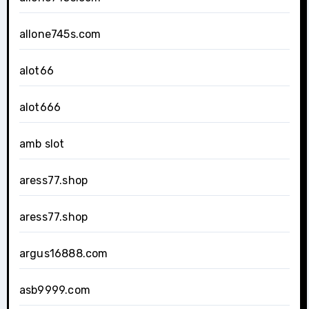
allone745s.com
alot66
alot666
amb slot
aress77.shop
aress77.shop
argus16888.com
asb9999.com