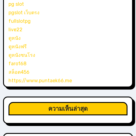
pg slot
pgslot เว็บตรง
fullslotpg
live22
ดูหนัง
ดูหนังฟรี
ดูหนังชนโรง
faro168
สล็อต456
https://www.puntaek66.me
ความเห็นล่าสุด