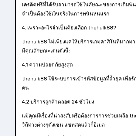
เครดิตฟรีที่ได้รับสามารถใช้ในลัษณะของการเดิมพันเ
จำเป็นต้องใช้เงินจริงในการพนันหนแรก
4. เพราะอะไรจำเป็นต้องเลือก thehulk88?
thehulk88 ไม่เพียงแค่ให้บริการเกมคาสิโนที่มากมา
มีคุณลักษณะเด่นดังนี้:
4.1 ความปลอดภัยสูงสุด
thehulk88 ใช้ระบบการเข้ารหัสข้อมูลที่ล้ำยุค เพื่
คน
4.2 บริการลูกค้าตลอด 24 ชั่วโมง
แม้คุณมีเรื่องที่น่าสงสัยหรือต้องการการช่วยเหลือ t
วิถีทางต่างๆดังเช่น แชทสดแล้วก็อีเมล