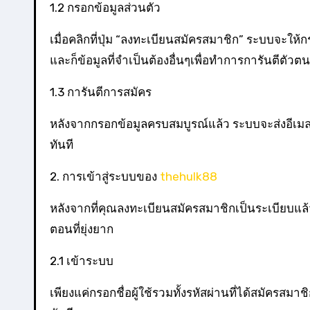
1.2 กรอกข้อมูลส่วนตัว
เมื่อคลิกที่ปุ่ม “ลงทะเบียนสมัครสมาชิก” ระบบจะให้กรอ
และก็ข้อมูลที่จำเป็นต้องอื่นๆเพื่อทำการการันตีตัวตน
1.3 การันตีการสมัคร
หลังจากกรอกข้อมูลครบสมบูรณ์แล้ว ระบบจะส่งอีเมลยื
ทันที
2. การเข้าสู่ระบบของ
thehulk88
หลังจากที่คุณลงทะเบียนสมัครสมาชิกเป็นระเบียบแล้ว
ตอนที่ยุ่งยาก
2.1 เข้าระบบ
เพียงแค่กรอกชื่อผู้ใช้รวมทั้งรหัสผ่านที่ได้สมัครสมาชิ