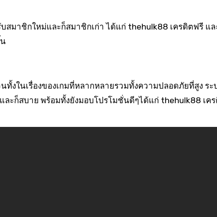
สมาชิกใหม่และก็สมาชิกเก่า ได้แก่ thehulk88 เครดิตฟรี แ
้น
นทั้งในเรื่องของเกมที่หลากหลายรวมทั้งความปลอดภัยที่สูง ร
งและก็สบาย พร้อมทั้งยังมอบโปรโมชั่นดีๆได้แก่ thehulk88 เครดิ