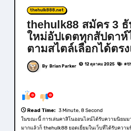
thehulk888.net
thehulk88 สมัคร 3 ธ
ใหม่อัปเดตทุกสัปดาห์ไ
ตามสไตล์เลือกได้ตรง
12 ตุลาคม 2025
#
t
By
Brian Parker
0
0
Read Time:
3 Minute, 8 Second
ในขณะนี้ การเล่นคาสิโนออนไลน์ได้รับความนิยมมากขึ้นอย่าง
มากแล้วก็ thehulk88 ยอดเยี่ยมในเว็บที่ได้รับความน