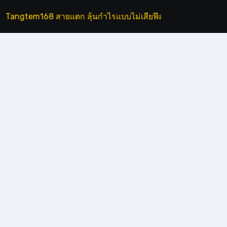
 สายแตก ลุ้นกำไรแบบไม่เสียฟีล ชวนเพื่อนรับ 100 ฝาก-ถอน อัต