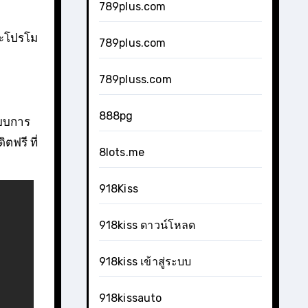
789plus.com
ละโปรโม
789plus.com
789pluss.com
888pg
ะบบการ
ตฟรี ที่
8lots.me
918Kiss
918kiss ดาวน์โหลด
918kiss เข้าสู่ระบบ
918kissauto