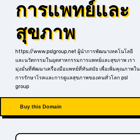
การแพทย์และ
สุขภาพ
https://www.pslgroup.net ผู้นำการพัฒนาเทคโนโลยี
และนวัตกรรมในอุตสาหกรรมการแพทย์และสุขภาพ เรา
มุ่งมั่นที่พัฒนาเครื่องมือแพทย์ที่ทันสมัย เพื่อเพิ่มคุณภาพใน
การรักษาโรคและการดูแลสุขภาพของคนทั่วโลก psl
group
Buy this Domain