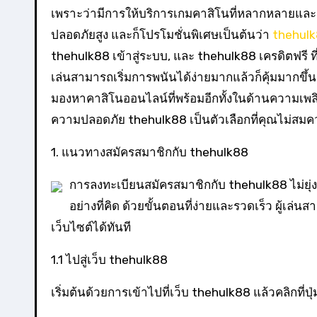
เพราะว่ามีการให้บริการเกมคาสิโนที่หลากหลายแล
ปลอดภัยสูง และก็โปรโมชั่นพิเศษเป็นต้นว่า
thehulk
thehulk88 เข้าสู่ระบบ, และ thehulk88 เครดิตฟรี ที่
เล่นสามารถเริ่มการพนันได้ง่ายมากแล้วก็คุ้มมากขึ้
มองหาคาสิโนออนไลน์ที่พร้อมอีกทั้งในด้านความเพลิ
ความปลอดภัย thehulk88 เป็นตัวเลือกที่คุณไม่สม
1. แนวทางสมัครสมาชิกกับ thehulk88
การลงทะเบียนสมัครสมาชิกกับ thehulk88 ไม่ยุ่
อย่างที่คิด ด้วยขั้นตอนที่ง่ายและรวดเร็ว ผู้เล่น
เว็บไซต์ได้ทันที
1.1 ไปสู่เว็บ thehulk88
เริ่มต้นด้วยการเข้าไปที่เว็บ thehulk88 แล้วคลิกที่