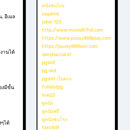
หนังชนโรง
sagame
น, อีเมล
joker 123
http://www.movie87hd.com
https://www.pussy888play.com
https://pussy888win.com
้งานได้
sexybaccarat
pgslot
pg slot
pgslot เว็บตรง
fullslotpg
งมีขั้น
live22
ดูหนัง
ดูหนังฟรี
ดูหนังชนโรง
งๆได้
faro168