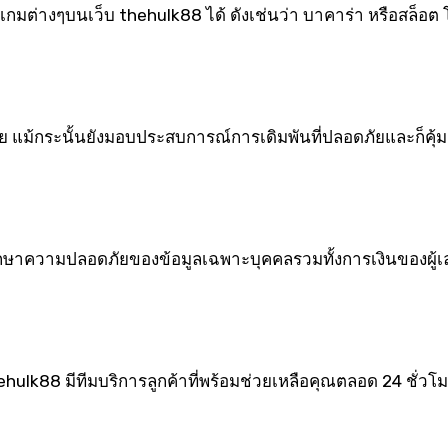
กมต่างๆบนเว็บ thehulk88 ได้ ดังเช่นว่า บาคาร่า หรือสล็อต 
ย แม้กระนั้นยังมอบประสบการณ์การเดิมพันที่ปลอดภัยและก็คุ้ม
อรักษาความปลอดภัยของข้อมูลเฉพาะบุคคลรวมทั้งการเงินของผู้เล
hehulk88 มีทีมบริการลูกค้าที่พร้อมช่วยเหลือคุณตลอด 24 ชั่วโม