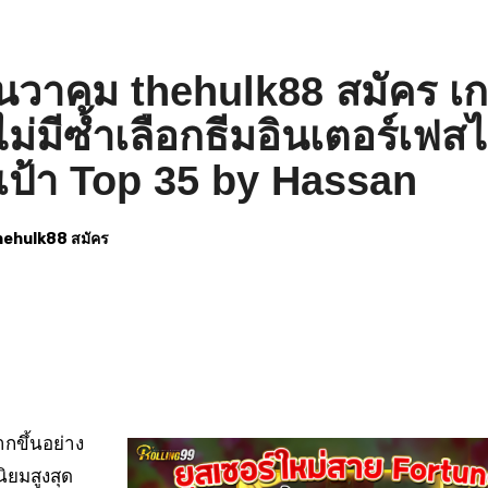
ันวาคม thehulk88 สมัคร เ
ม่มีซ้ำเลือกธีมอินเตอร์เฟสไ
เป้า Top 35 by Hassan
hehulk88 สมัคร
ิยมสูงสุด