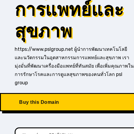
การแพทย์และ
สุขภาพ
https://www.pslgroup.net ผู้นำการพัฒนาเทคโนโลยี
และนวัตกรรมในอุตสาหกรรมการแพทย์และสุขภาพ เรา
มุ่งมั่นที่พัฒนาเครื่องมือแพทย์ที่ทันสมัย เพื่อเพิ่มคุณภาพใน
การรักษาโรคและการดูแลสุขภาพของคนทั่วโลก psl
group
Buy this Domain