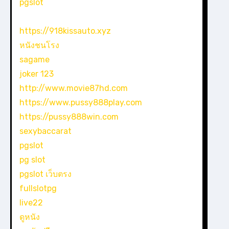
pgslot
https://918kissauto.xyz
หนังชนโรง
sagame
joker 123
http://www.movie87hd.com
https://www.pussy888play.com
https://pussy888win.com
sexybaccarat
pgslot
pg slot
pgslot เว็บตรง
fullslotpg
live22
ดูหนัง