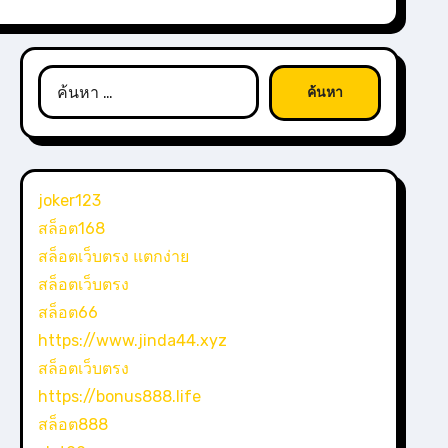
ค้นหา
สำหรับ:
joker123
สล็อต168
สล็อตเว็บตรง แตกง่าย
สล็อตเว็บตรง
สล็อต66
https://www.jinda44.xyz
สล็อตเว็บตรง
https://bonus888.life
สล็อต888