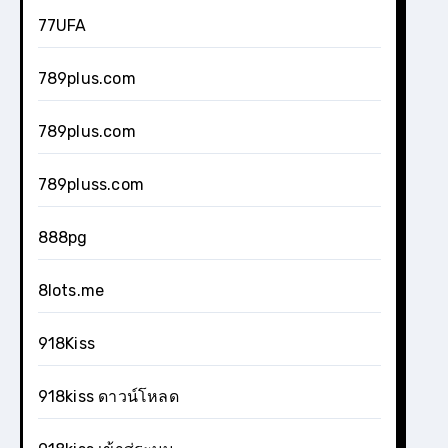
77UFA
789plus.com
789plus.com
789pluss.com
888pg
8lots.me
918Kiss
918kiss ดาวน์โหลด