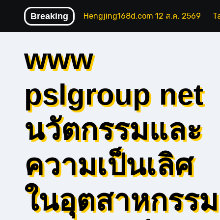
Skip
 23 by Marguerite Hengjing168d.com 12 ส.ค. 2569
Breaking
Tangtem168 
to
content
www
pslgroup net
นวัตกรรมและ
ความเป็นเลิศ
ในอุตสาหกรรม