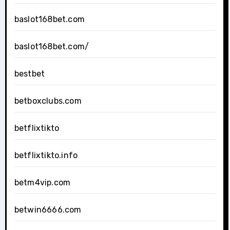
baslot168bet.com
baslot168bet.com/
bestbet
betboxclubs.com
betflixtikto
betflixtikto.info
betm4vip.com
betwin6666.com