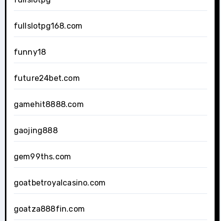
fullslotpg168.com
funny18
future24bet.com
gamehit8888.com
gaojing888
gem99ths.com
goatbetroyalcasino.com
goatza888fin.com