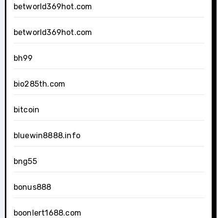
betworld369hot.com
betworld369hot.com
bh99
bio285th.com
bitcoin
bluewin8888.info
bng55
bonus888
boonlert1688.com