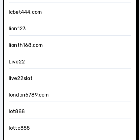
lcbet444.com
lion123
lionth168.com
Live22
live22slot
london6789.com
lot888
lotto888