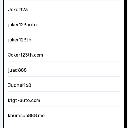
Joker123
joker123auto
joker123th
Joker123th.com
juad888
Judhai168
k1gt-auto.com
khumsup888.me