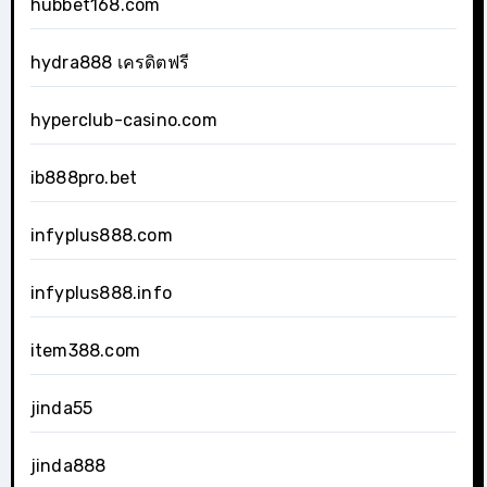
hubbet168.com
hydra888 เครดิตฟรี
hyperclub-casino.com
ib888pro.bet
infyplus888.com
infyplus888.info
item388.com
jinda55
jinda888