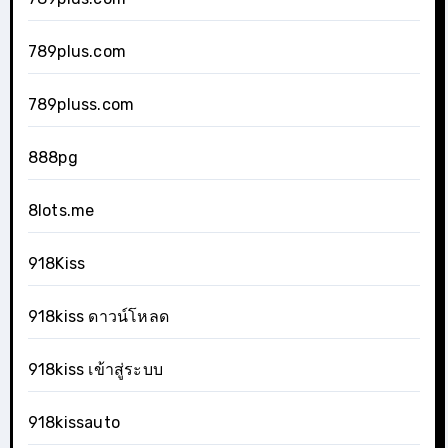
789plus.com
789pluss.com
888pg
8lots.me
918Kiss
918kiss ดาวน์โหลด
918kiss เข้าสู่ระบบ
918kissauto