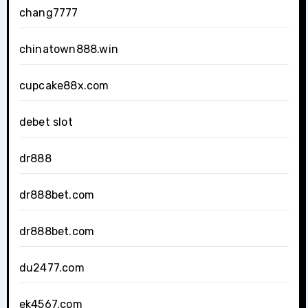
chang7777
chinatown888.win
cupcake88x.com
debet slot
dr888
dr888bet.com
dr888bet.com
du2477.com
ek4567.com