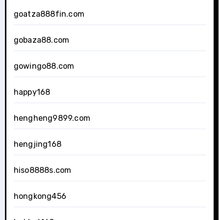
goatza888fin.com
gobaza88.com
gowingo88.com
happy168
hengheng9899.com
hengjing168
hiso8888s.com
hongkong456