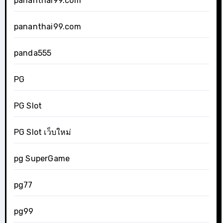
pananthai99.com
pananthai99.com
panda555
PG
PG Slot
PG Slot เว็บใหม่
pg SuperGame
pg77
pg99