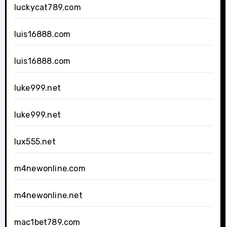
luckycat789.com
luis16888.com
luis16888.com
luke999.net
luke999.net
lux555.net
m4newonline.com
m4newonline.net
mac1bet789.com