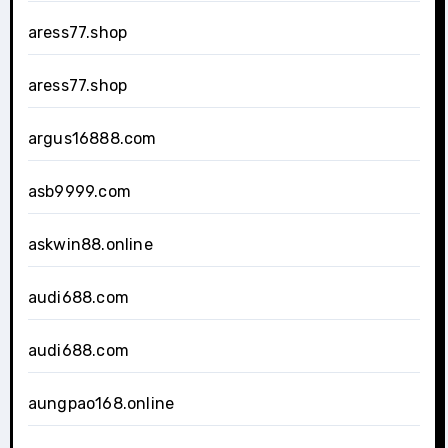
aress77.shop
aress77.shop
argus16888.com
asb9999.com
askwin88.online
audi688.com
audi688.com
aungpao168.online