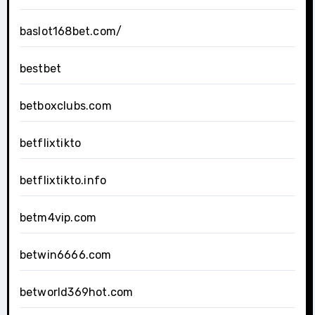
baslot168bet.com/
bestbet
betboxclubs.com
betflixtikto
betflixtikto.info
betm4vip.com
betwin6666.com
betworld369hot.com