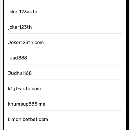
joker123auto
joker123th
Joker123th.com
juad888
Judhai168
k1gt-auto.com
khumsup888.me
kimchibetbet.com