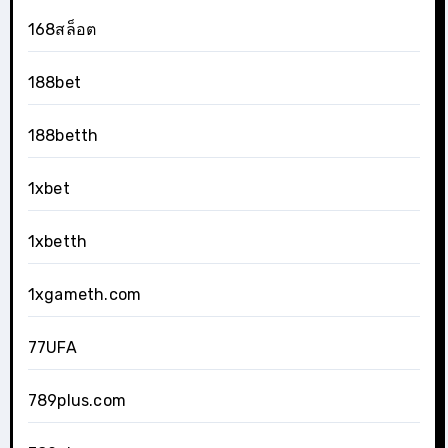
168สล็อต
188bet
188betth
1xbet
1xbetth
1xgameth.com
77UFA
789plus.com