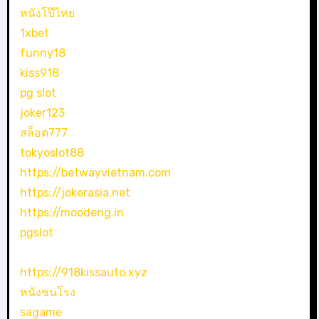
หนังโป๊ไทย
1xbet
funny18
kiss918
pg slot
joker123
สล็อต777
tokyoslot88
https://betwayvietnam.com
https://jokerasia.net
https://moodeng.in
pgslot
https://918kissauto.xyz
หนังชนโรง
sagame