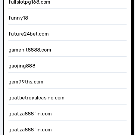
fullslotpg168.com
funny18
future24bet.com
gamehit8888.com
gaojing888
gem99ths.com
goatbetroyalcasino.com
goatza888fin.com
goatza888fin.com