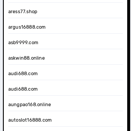
aress77.shop
argus16888.com
asb9999.com
askwin88.online
audi688.com
audi688.com
aungpao168.online
autoslot16888.com