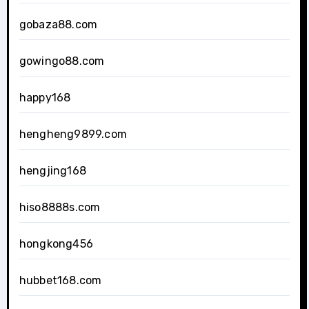
gobaza88.com
gowingo88.com
happy168
hengheng9899.com
hengjing168
hiso8888s.com
hongkong456
hubbet168.com