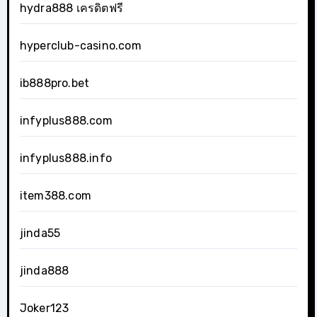
hydra888 เครดิตฟรี
hyperclub-casino.com
ib888pro.bet
infyplus888.com
infyplus888.info
item388.com
jinda55
jinda888
Joker123