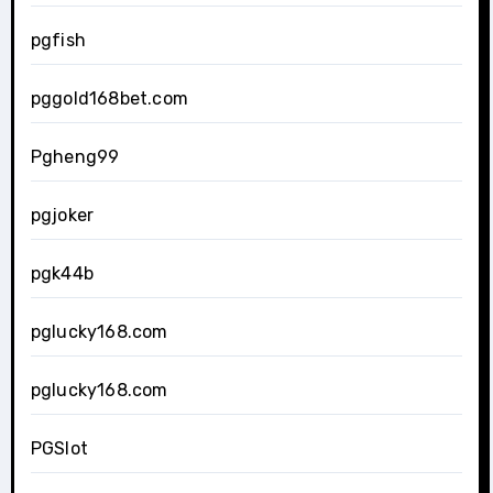
pgfish
pggold168bet.com
Pgheng99
pgjoker
pgk44b
pglucky168.com
pglucky168.com
PGSlot