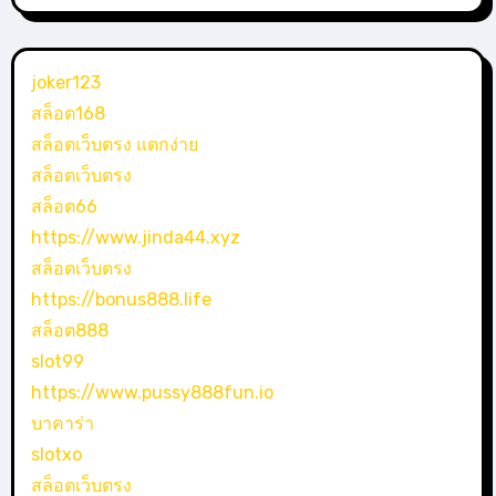
joker123
สล็อต168
สล็อตเว็บตรง แตกง่าย
สล็อตเว็บตรง
สล็อต66
https://www.jinda44.xyz
สล็อตเว็บตรง
https://bonus888.life
สล็อต888
slot99
https://www.pussy888fun.io
บาคาร่า
slotxo
สล็อตเว็บตรง