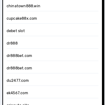
chinatown888.win
cupcake88x.com
debet slot
dr888
dr888bet.com
dr888bet.com
du2477.com
ek4567.com