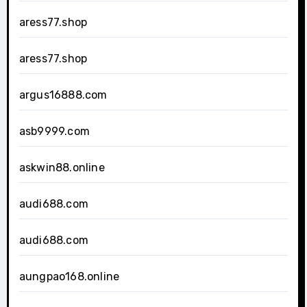
aress77.shop
aress77.shop
argus16888.com
asb9999.com
askwin88.online
audi688.com
audi688.com
aungpao168.online