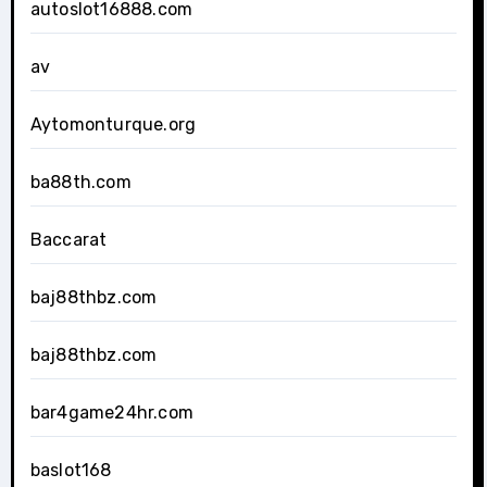
autoslot16888.com
av
Aytomonturque.org
ba88th.com
Baccarat
baj88thbz.com
baj88thbz.com
bar4game24hr.com
baslot168