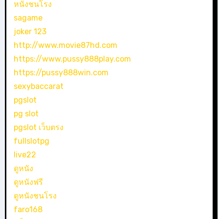
หนังชนโรง
sagame
joker 123
http://www.movie87hd.com
https://www.pussy888play.com
https://pussy888win.com
sexybaccarat
pgslot
pg slot
pgslot เว็บตรง
fullslotpg
live22
ดูหนัง
ดูหนังฟรี
ดูหนังชนโรง
faro168