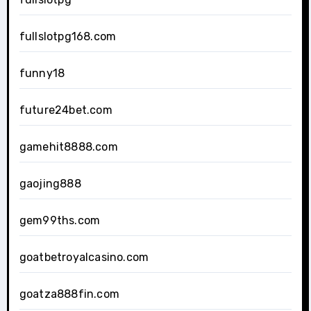
fullslotpg168.com
funny18
future24bet.com
gamehit8888.com
gaojing888
gem99ths.com
goatbetroyalcasino.com
goatza888fin.com