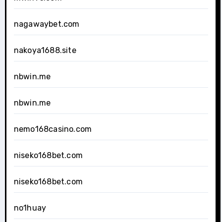
nagawaybet.com
nakoya1688.site
nbwin.me
nbwin.me
nemo168casino.com
niseko168bet.com
niseko168bet.com
no1huay