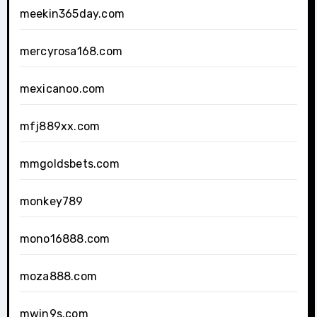
meekin365day.com
mercyrosa168.com
mexicanoo.com
mfj889xx.com
mmgoldsbets.com
monkey789
mono16888.com
moza888.com
mwin9s.com