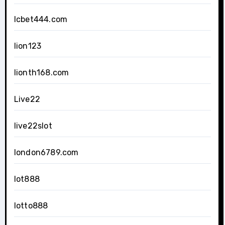
lcbet444.com
lion123
lionth168.com
Live22
live22slot
london6789.com
lot888
lotto888