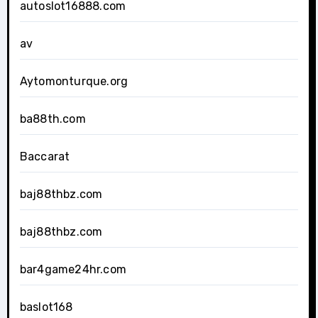
autoslot16888.com
av
Aytomonturque.org
ba88th.com
Baccarat
baj88thbz.com
baj88thbz.com
bar4game24hr.com
baslot168