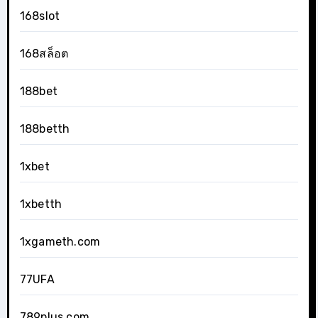
168slot
168สล็อต
188bet
188betth
1xbet
1xbetth
1xgameth.com
77UFA
789plus.com