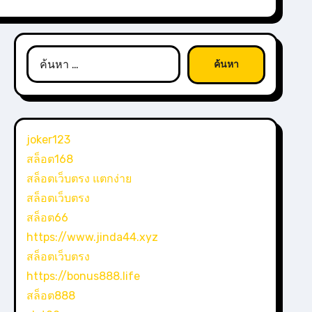
ค้นหา
สำหรับ:
joker123
สล็อต168
สล็อตเว็บตรง แตกง่าย
สล็อตเว็บตรง
สล็อต66
https://www.jinda44.xyz
สล็อตเว็บตรง
https://bonus888.life
สล็อต888