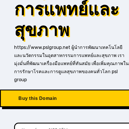
การแพทย์และ
สุขภาพ
https://www.pslgroup.net ผู้นำการพัฒนาเทคโนโลยี
และนวัตกรรมในอุตสาหกรรมการแพทย์และสุขภาพ เรา
มุ่งมั่นที่พัฒนาเครื่องมือแพทย์ที่ทันสมัย เพื่อเพิ่มคุณภาพใน
การรักษาโรคและการดูแลสุขภาพของคนทั่วโลก psl
group
Buy this Domain