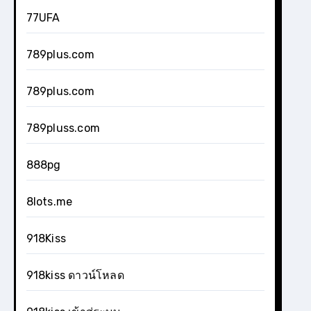
77UFA
789plus.com
789plus.com
789pluss.com
888pg
8lots.me
918Kiss
918kiss ดาวน์โหลด