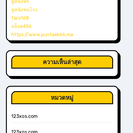
ดูหนังฟรี
ดูหนังชนโรง
faro168
สล็อต456
https://www.puntaek66.me
ความเห็นล่าสุด
หมวดหมู่
123xos.com
123xos.com