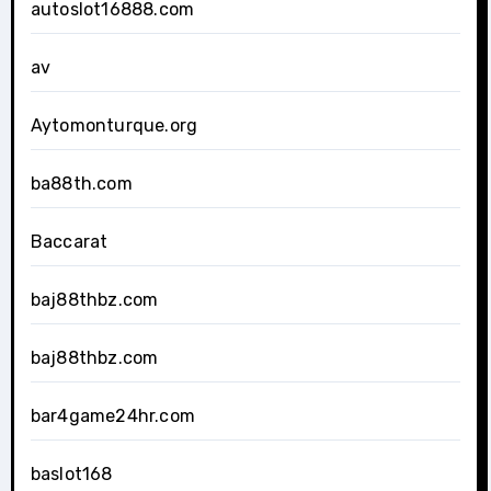
autoslot16888.com
av
Aytomonturque.org
ba88th.com
Baccarat
baj88thbz.com
baj88thbz.com
bar4game24hr.com
baslot168