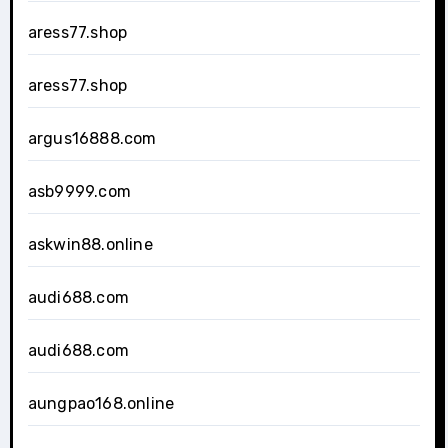
aress77.shop
aress77.shop
argus16888.com
asb9999.com
askwin88.online
audi688.com
audi688.com
aungpao168.online