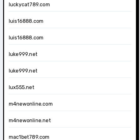
luckycat789.com
luis16888.com
luis16888.com
luke999.net
luke999.net
lux555.net
m4newonline.com
m4newonline.net
mac1bet789.com