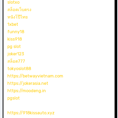
slotxo
สล็อตเว็บตรง
หนังโป๊ไทย
1xbet
funny18
kiss918
pg slot
joker123
สล็อต777
tokyoslot88
https://betwayvietnam.com
https://jokerasia.net
https://moodeng.in
pgslot
https://918kissauto.xyz