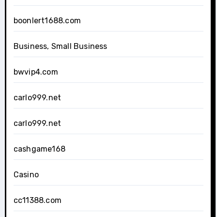
boonlert1688.com
Business, Small Business
bwvip4.com
carlo999.net
carlo999.net
cashgame168
Casino
cc11388.com