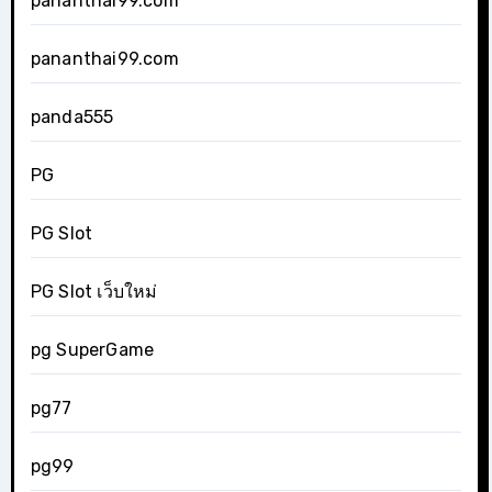
pananthai99.com
pananthai99.com
panda555
PG
PG Slot
PG Slot เว็บใหม่
pg SuperGame
pg77
pg99