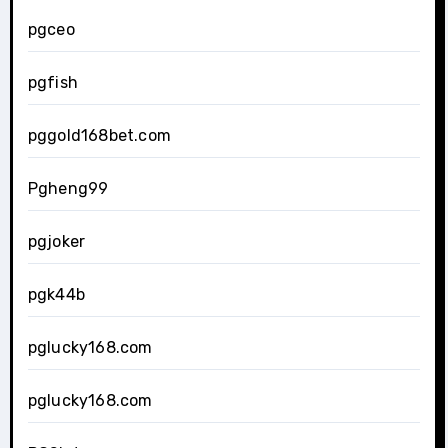
pgceo
pgfish
pggold168bet.com
Pgheng99
pgjoker
pgk44b
pglucky168.com
pglucky168.com