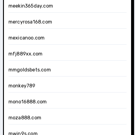
meekin365day.com
mercyrosa168.com
mexicanoo.com
mfj889xx.com
mmgoldsbets.com
monkey789
mono16888.com
moza888.com
mwin9s.com