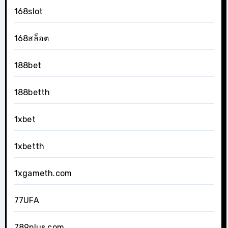
168slot
168สล็อต
188bet
188betth
1xbet
1xbetth
1xgameth.com
77UFA
789plus.com