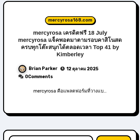
mercyrosa168.com
mercyrosa เครดิตฟรี 18 July
mercyrosa แจ็คพอตมาตามรอบคาสิโนสด
ครบทุกโต๊ะสนุกได้ตลอดเวลา Top 41 by
Kimberley
Brian Parker
12 ตุลาคม 2025
0Comments
mercyrosa คือแพลตฟอร์มที่วางแบ…
ค้นหา