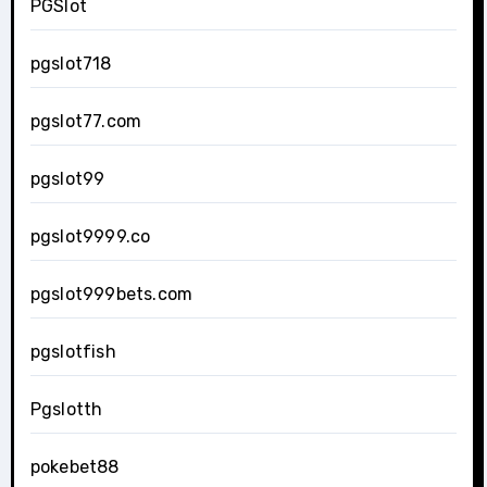
PGSlot
pgslot718
pgslot77.com
pgslot99
pgslot9999.co
pgslot999bets.com
pgslotfish
Pgslotth
pokebet88