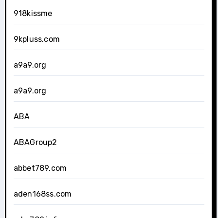
918kissme
9kpluss.com
a9a9.org
a9a9.org
ABA
ABAGroup2
abbet789.com
aden168ss.com