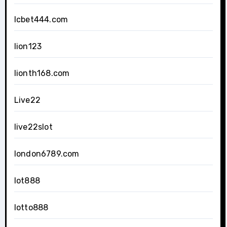
lcbet444.com
lion123
lionth168.com
Live22
live22slot
london6789.com
lot888
lotto888