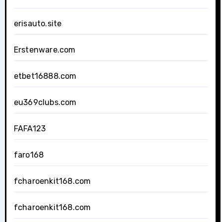
erisauto.site
Erstenware.com
etbet16888.com
eu369clubs.com
FAFA123
faro168
fcharoenkit168.com
fcharoenkit168.com