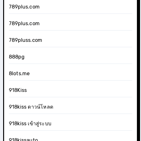
789plus.com
789plus.com
789pluss.com
888pg
8lots.me
918Kiss
918kiss ดาวน์โหลด
918kiss เข้าสู่ระบบ
918kissauto