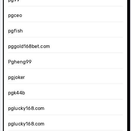
pgceo
pgfish
pggold168bet.com
Pgheng99
pgjoker
pgk44b
pglucky168.com
pglucky168.com