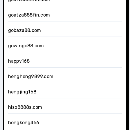
goatza888fin.com
gobaza88.com
gowingo88.com
happy168
hengheng9899.com
hengjing168
hiso8888s.com
hongkong456