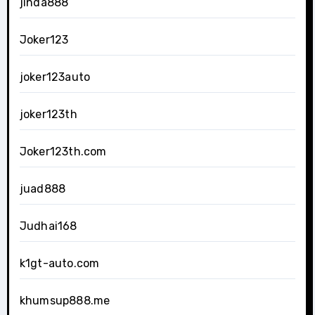
jinda888
Joker123
joker123auto
joker123th
Joker123th.com
juad888
Judhai168
k1gt-auto.com
khumsup888.me