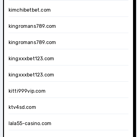
kimchibetbet.com
kingromans789.com
kingromans789.com
kingxxxbet123.com
kingxxxbet123.com
kitti999vip.com
ktv4sd.com
lala55-casino.com