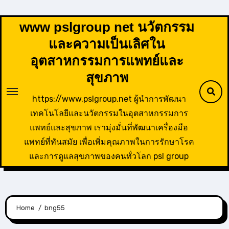
Skip
to
www pslgroup net นวัตกรรม
content
และความเป็นเลิศใน
อุตสาหกรรมการแพทย์และ
สุขภาพ
https://www.pslgroup.net ผู้นำการพัฒนา
เทคโนโลยีและนวัตกรรมในอุตสาหกรรมการ
แพทย์และสุขภาพ เรามุ่งมั่นที่พัฒนาเครื่องมือ
แพทย์ที่ทันสมัย เพื่อเพิ่มคุณภาพในการรักษาโรค
และการดูแลสุขภาพของคนทั่วโลก psl group
Home
bng55