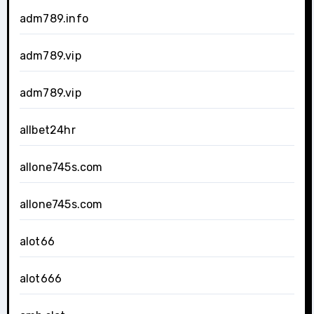
adm789.info
adm789.vip
adm789.vip
allbet24hr
allone745s.com
allone745s.com
alot66
alot666