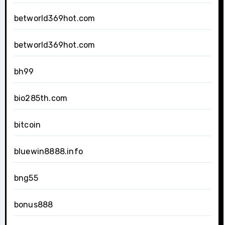
betworld369hot.com
betworld369hot.com
bh99
bio285th.com
bitcoin
bluewin8888.info
bng55
bonus888