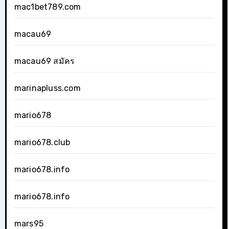
mac1bet789.com
macau69
macau69 สมัคร
marinapluss.com
mario678
mario678.club
mario678.info
mario678.info
mars95