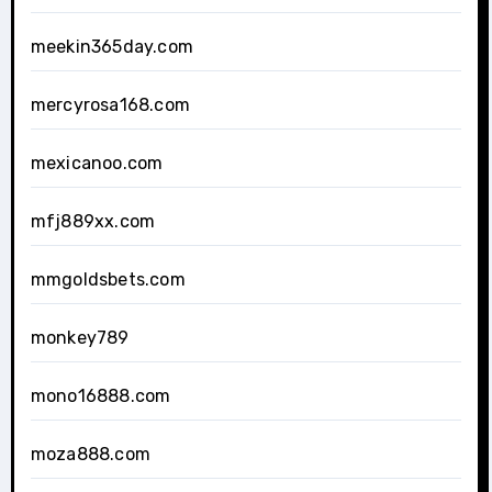
meekin365day.com
mercyrosa168.com
mexicanoo.com
mfj889xx.com
mmgoldsbets.com
monkey789
mono16888.com
moza888.com