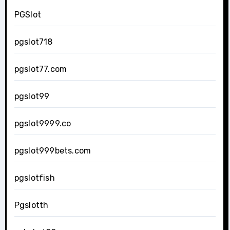
PGSlot
pgslot718
pgslot77.com
pgslot99
pgslot9999.co
pgslot999bets.com
pgslotfish
Pgslotth