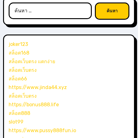
ค้นหา
สำหรับ:
joker123
สล็อต168
สล็อตเว็บตรง แตกง่าย
สล็อตเว็บตรง
สล็อต66
https://www.jinda44.xyz
สล็อตเว็บตรง
https://bonus888.life
สล็อต888
slot99
https://www.pussy888fun.io