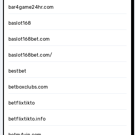
bar4game24hr.com
baslot168
baslot168bet.com
baslot168bet.com/
bestbet
betboxclubs.com
betflixtikto
betflixtikto.info
betm4vip.com