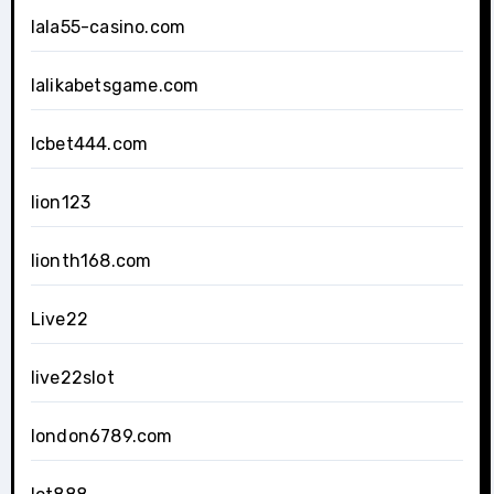
lala55-casino.com
lalikabetsgame.com
lcbet444.com
lion123
lionth168.com
Live22
live22slot
london6789.com