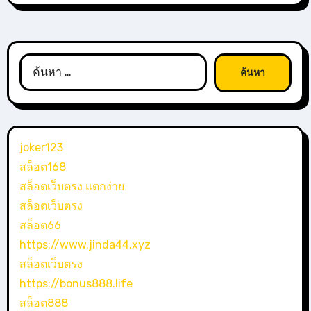
ค้นหา
สำหรับ:
joker123
สล็อต168
สล็อตเว็บตรง แตกง่าย
สล็อตเว็บตรง
สล็อต66
https://www.jinda44.xyz
สล็อตเว็บตรง
https://bonus888.life
สล็อต888