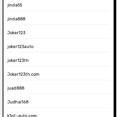
jinda55
jinda888
Joker123
joker123auto
joker123th
Joker123th.com
juad888
Judhai168
k1gt-auto.com