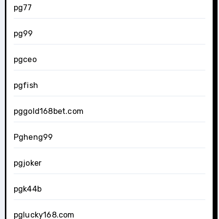
pg77
pg99
pgceo
pgfish
pggold168bet.com
Pgheng99
pgjoker
pgk44b
pglucky168.com