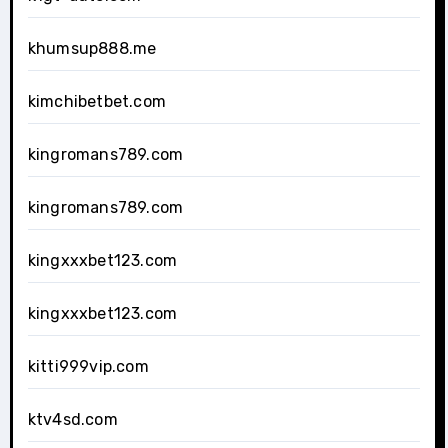
khumsup888.me
kimchibetbet.com
kingromans789.com
kingromans789.com
kingxxxbet123.com
kingxxxbet123.com
kitti999vip.com
ktv4sd.com