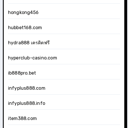
hongkong456
hubbet168.com
hydra888 เครดิตฟรี
hyperclub-casino.com
ib888pro.bet
infyplus888.com
infyplus888.info
item388.com