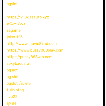
pgslot
https://918kissauto.xyz
หนังชนโรง
sagame
joker 123
http://www.movie87hd.com
https://www.pussy888play.com
https://pussy888win.com
sexybaccarat
pgslot
pg slot
pgslot เว็บตรง
fullslotpg
live22
ดูหนัง