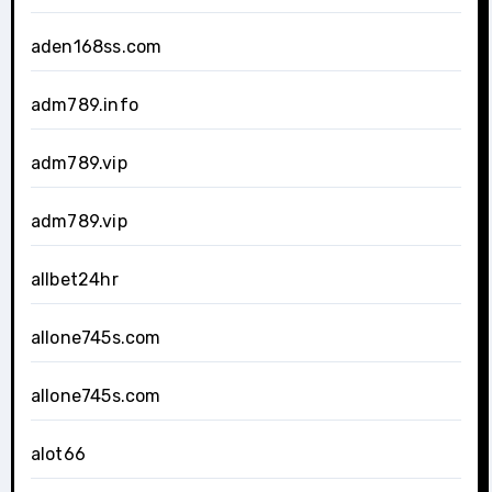
aden168ss.com
adm789.info
adm789.vip
adm789.vip
allbet24hr
allone745s.com
allone745s.com
alot66