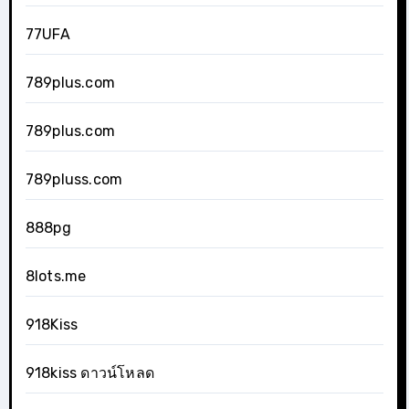
77UFA
789plus.com
789plus.com
789pluss.com
888pg
8lots.me
918Kiss
918kiss ดาวน์โหลด