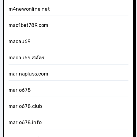
m4newonline.net
mac1bet789.com
macau69
macau69 สมัคร
marinapluss.com
mario678
mario678.club
mario678.info