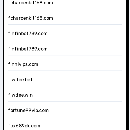
fcharoenkit168.com
fcharoenkit168.com
finfinbet789.com
finfinbet789.com
finnivips.com
fiwdee.bet
fiwdee.win
fortune99vip.com
fox689ok.com