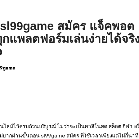
sl99game สมัคร แจ็คพอต
ุกแพลตฟอร์มเล่นง่ายได้จริ
o
99game
ไม่ยากผ่านขั้นตอน sl99game สมัคร ที่ใช้เวลาเพียงแต่ไม่กี่นาที