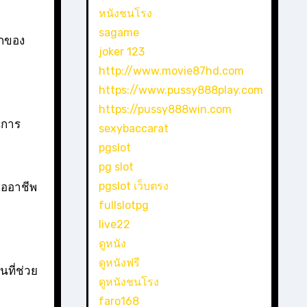
หนังชนโรง
sagame
จกของ
joker 123
http://www.movie87hd.com
https://www.pussy888play.com
https://pussy888win.com
นการ
sexybaccarat
pgslot
pg slot
pgslot เว็บตรง
มืออาชีพ
fullslotpg
live22
ดูหนัง
ดูหนังฟรี
ที่ช่วย
ดูหนังชนโรง
faro168