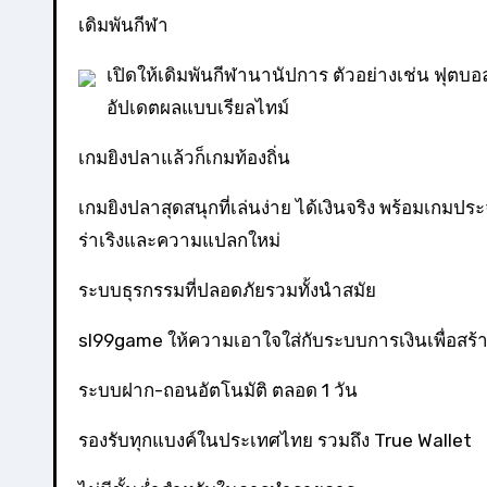
เดิมพันกีฬา
เปิดให้เดิมพันกีฬานานัปการ ตัวอย่างเช่น ฟุตบ
อัปเดตผลแบบเรียลไทม์
เกมยิงปลาแล้วก็เกมท้องถิ่น
เกมยิงปลาสุดสนุกที่เล่นง่าย ได้เงินจริง พร้อมเกมปร
ร่าเริงและความแปลกใหม่
ระบบธุรกรรมที่ปลอดภัยรวมทั้งนำสมัย
sl99game ให้ความเอาใจใส่กับระบบการเงินเพื่อสร้า
ระบบฝาก-ถอนอัตโนมัติ ตลอด 1 วัน
รองรับทุกแบงค์ในประเทศไทย รวมถึง True Wallet