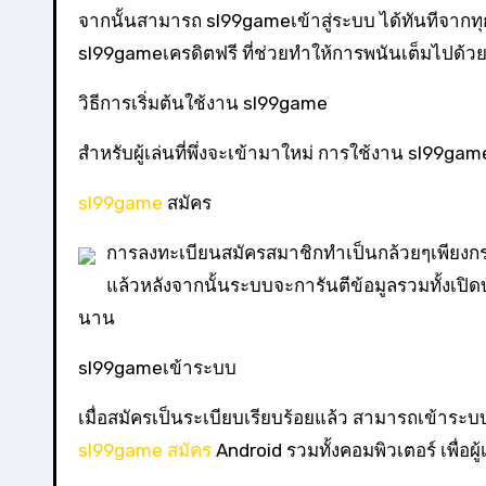
จากนั้นสามารถ sl99gameเข้าสู่ระบบ ได้ทันทีจากทุก
sl99gameเครดิตฟรี ที่ช่วยทำให้การพนันเต็มไปด้วยค
วิธีการเริ่มต้นใช้งาน sl99game
สำหรับผู้เล่นที่พึ่งจะเข้ามาใหม่ การใช้งาน sl99gam
sl99game
สมัคร
การลงทะเบียนสมัครสมาชิกทำเป็นกล้วยๆเพียงกรอกข
แล้วหลังจากนั้นระบบจะการันตีข้อมูลรวมทั้งเปิดบ
นาน
sl99gameเข้าระบบ
เมื่อสมัครเป็นระเบียบเรียบร้อยแล้ว สามารถเข้าระบบไ
sl99game สมัคร
Android รวมทั้งคอมพิวเตอร์ เพื่อผู้เ