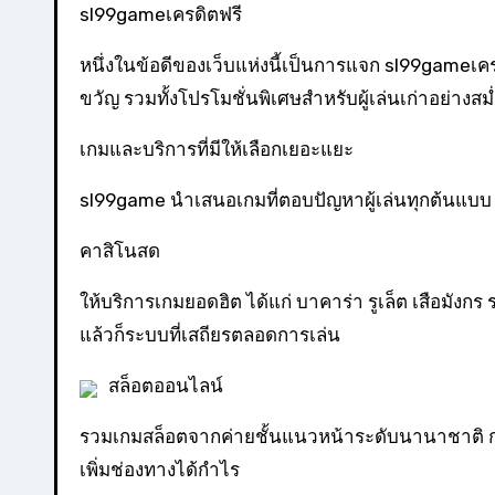
sl99gameเครดิตฟรี
หนึ่งในข้อดีของเว็บแห่งนี้เป็นการแจก sl99gameเค
ขวัญ รวมทั้งโปรโมชั่นพิเศษสำหรับผู้เล่นเก่าอย่างส
เกมและบริการที่มีให้เลือกเยอะแยะ
sl99game นำเสนอเกมที่ตอบปัญหาผู้เล่นทุกต้นแบบ 
คาสิโนสด
ให้บริการเกมยอดฮิต ได้แก่ บาคาร่า รูเล็ต เสือมังก
แล้วก็ระบบที่เสถียรตลอดการเล่น
สล็อตออนไลน์
รวมเกมสล็อตจากค่ายชั้นแนวหน้าระดับนานาชาติ กรา
เพิ่มช่องทางได้กำไร