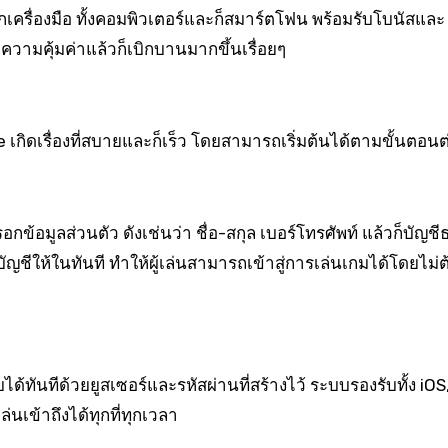
เครื่องมือ ทั้งคอมพิวเตอร์และก็สมาร์ตโฟน พร้อมรับโบนัสและ
วามคุ้มค่าแล้วก็เบิกบานมากขึ้นเรื่อยๆ
e เกิดเรื่องที่สบายและก็เร็ว โดยสามารถเริ่มต้นได้ตามขั้นตอนต่
้อมูลส่วนตัว ดังเช่นว่า ชื่อ-สกุล เบอร์โทรศัพท์ แล้วก็บัญช
ัญชีให้ในทันที ทำให้ผู้เล่นสามารถเข้าสู่การเล่นเกมได้โดยไม่
ด้ทันทีด้วยยูสเซอร์และรหัสผ่านที่สร้างไว้ ระบบรองรับทั้ง iOS
ล่นเข้าถึงได้ทุกที่ทุกเวลา