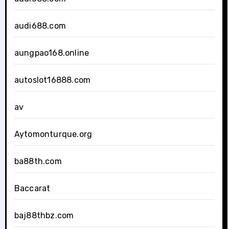
audi688.com
aungpao168.online
autoslot16888.com
av
Aytomonturque.org
ba88th.com
Baccarat
baj88thbz.com