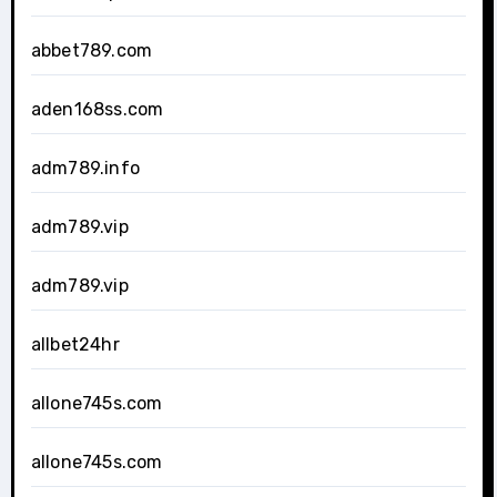
abbet789.com
aden168ss.com
adm789.info
adm789.vip
adm789.vip
allbet24hr
allone745s.com
allone745s.com