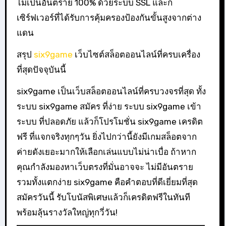
ไม่เป็นอันตราย 100% ด้วยระบบ SSL และก็
เซิร์ฟเวอร์ที่ได้รับการคุ้มครองป้องกันขั้นสูงจากต่าง
แดน
สรุป
six9game
เว็บไซต์สล็อตออนไลน์ที่ครบเครื่อง
ที่สุดปัจจุบันนี้
six9game เป็นเว็บสล็อตออนไลน์ที่ครบวงจรที่สุด ทั้ง
ระบบ six9game สมัคร ที่ง่าย ระบบ six9game เข้า
ระบบ ที่ปลอดภัย แล้วก็โปรโมชั่น six9game เครดิต
ฟรี ที่แจกจริงทุกๆวัน ยิ่งไปกว่านี้ยังมีเกมสล็อตจาก
ค่ายดังเยอะมากให้เลือกเล่นแบบไม่น่าเบื่อ ถ้าหาก
คุณกำลังมองหาเว็บตรงที่มั่นอาจจะ ไม่มีอันตราย
รวมทั้งแตกง่าย six9game คือคำตอบที่ดีเยี่ยมที่สุด
สมัครวันนี้ รับโบนัสพิเศษแล้วก็เครดิตฟรีในทันที
พร้อมลุ้นรางวัลใหญ่ทุกวี่วัน!