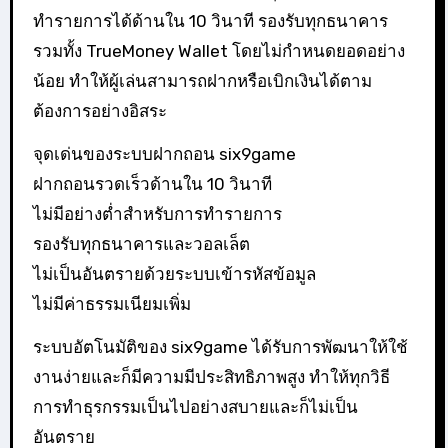
ทำรายการได้ด้านใน 10 วินาที รองรับทุกธนาคาร
รวมทั้ง TrueMoney Wallet โดยไม่กำหนดยอดอย่าง
น้อย ทำให้ผู้เล่นสามารถฝากหรือเบิกเงินได้ตาม
ต้องการอย่างอิสระ
จุดเด่นของระบบฝากถอน six9game
ฝากถอนรวดเร็วด้านใน 10 วินาที
ไม่มีอย่างต่ำสำหรับการทำรายการ
รองรับทุกธนาคารและวอลเล็ต
ไม่เป็นอันตรายด้วยระบบเข้ารหัสข้อมูล
ไม่มีค่าธรรมเนียมเพิ่ม
ระบบอัตโนมัติของ six9game ได้รับการพัฒนาให้ใช้
งานง่ายและก็มีความมีประสิทธิภาพสูง ทำให้ทุกวิธี
การทำธุรกรรมเป็นไปอย่างสบายและก็ไม่เป็น
อันตราย