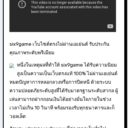
six9game เว็บไซต์ตรงไม่ผ่านเอเย่นต์ รับประกัน
คุณภาพระดับพรีเมียม
หนึ่งในเหตุผลที่ทำให้ six9game ได้รับความนิยม
สูงเป็นความเป็นเว็บตรงแท้ 100% ไม่ผ่านเอเย่นต์
หมดปัญหาการหลอกลวงหรือการปิดหนี ด้วยระบบ
ความปลอดภัยระดับสูงที่ได้รับมาตรฐานระดับสากล ผู้
เล่นสามารถฝากถอนเงินได้อย่างมั่นใจภายในช่วง
เวลาไม่เกิน 10 วินาที พร้อมรองรับทุกธนาคารและก็
วอลเล็ต