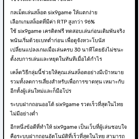
กลเม็ดเล่นสล็อต six9game ให้แตกง่าย
เลือกเกมสล็อตที่มีค่า RTP สูงกว่า 96%
ใช้ six9game เครดิตฟรี ทดสอบเล่นก่อนเดิมพันจริง
พนันเริ่มด้วยเบทต่ำก่อน เพื่อดูจังหวะโบนัส
เปลี่ยนแปลงเกมเมื่อเล่นครบ 30 นาทีโดยยังไม่ชนะ
ตั้งงบการเล่นและหยุดในทันทีเมื่อได้กำไร
เคล็ดวิธีกลุ่มนี้ช่วยให้คุณเล่นสล็อตอย่างมีเป้าหมาย
รวมทั้งลดการเสี่ยงสำหรับเพื่อการขาดทุน เหมาะกับ
อีกทั้งผู้เล่นใหม่และก็มือโปร
ระบบฝากถอนออโต้ six9game รวดเร็วที่สุดในไทย
ไม่มีอย่างต่ำ
อีกหนึ่งข้อดีที่ทำให้ six9game เป็นเว็บที่ผู้เล่นชอบใจ
คือระบบฝากถอนอัตโนมัติที่เร็วที่สุดในไทย สามารถ