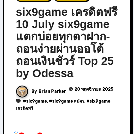
six9game เครดิตฟรี
10 July six9game
แตกบ่อยทุกตาฝาก-
ถอนง่ายผ่านออโต้
ถอนเงินชัวร์ Top 25
by Odessa
20 พฤศจิกายน 2025
By
Brian Parker
#
six9game
, #
six9game สมัคร
, #
six9game
เครดิตฟรี