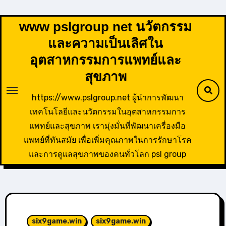
Skip
to
www pslgroup net นวัตกรรม
content
และความเป็นเลิศใน
อุตสาหกรรมการแพทย์และ
สุขภาพ
https://www.pslgroup.net ผู้นำการพัฒนา
เทคโนโลยีและนวัตกรรมในอุตสาหกรรมการ
แพทย์และสุขภาพ เรามุ่งมั่นที่พัฒนาเครื่องมือ
แพทย์ที่ทันสมัย เพื่อเพิ่มคุณภาพในการรักษาโรค
และการดูแลสุขภาพของคนทั่วโลก psl group
six9game.win
six9game.win