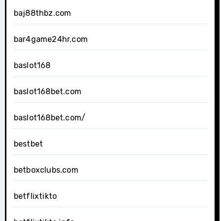
baj88thbz.com
bar4game24hr.com
baslot168
baslot168bet.com
baslot168bet.com/
bestbet
betboxclubs.com
betflixtikto