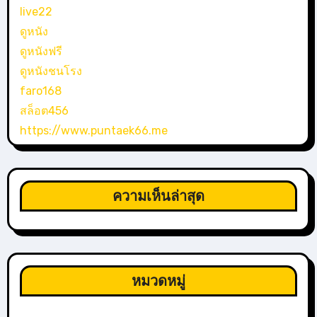
live22
ดูหนัง
ดูหนังฟรี
ดูหนังชนโรง
faro168
สล็อต456
https://www.puntaek66.me
ความเห็นล่าสุด
หมวดหมู่