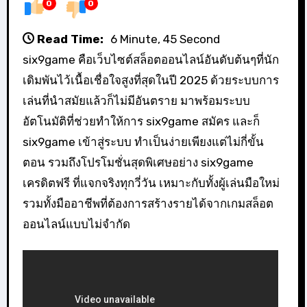
0
0
Read Time:
6 Minute, 45 Second
six9game คือเว็บไซต์สล็อตออนไลน์อันดับต้นๆที่นัก
เดิมพันไว้เนื้อเชื่อใจสูงที่สุดในปี 2025 ด้วยระบบการ
เล่นที่นำสมัยแล้วก็ไม่มีอันตราย มาพร้อมระบบ
อัตโนมัติที่ช่วยทำให้การ six9game สมัคร และก็
six9game เข้าสู่ระบบ ทำเป็นง่ายเพียงแต่ไม่กี่ขั้น
ตอน รวมถึงโปรโมชั่นสุดพิเศษอย่าง six9game
เครดิตฟรี ที่แจกจริงทุกวี่วัน เหมาะกับทั้งผู้เล่นมือใหม่
รวมทั้งมืออาชีพที่ต้องการสร้างรายได้จากเกมสล็อต
ออนไลน์แบบไม่จำกัด