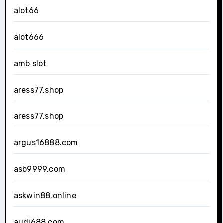
alot66
alot666
amb slot
aress77.shop
aress77.shop
argus16888.com
asb9999.com
askwin88.online
audi688.com