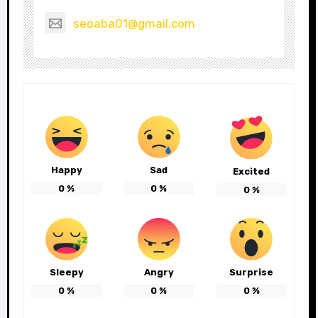
seoaba01@gmail.com
Happy
Sad
Excited
0
%
0
%
0
%
Sleepy
Angry
Surprise
0
%
0
%
0
%