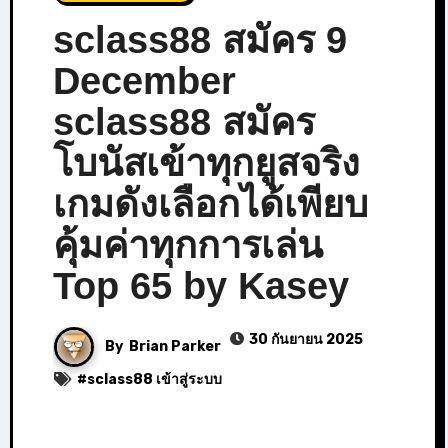
sclass88 สมัคร 9
December
sclass88 สมัคร
โบนัสเข้าทุกยูสจริง
เกมดังเลือกได้เพียบ
คุ้มค่าทุกการเล่น
Top 65 by Kasey
30 กันยายน 2025
By
Brian Parker
#
sclass88 เข้าสู่ระบบ