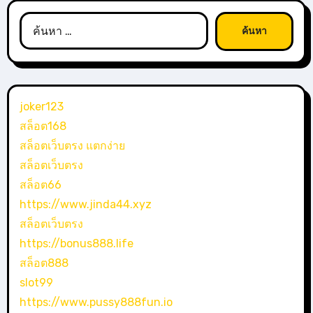
ค้นหา
สำหรับ:
joker123
สล็อต168
สล็อตเว็บตรง แตกง่าย
สล็อตเว็บตรง
สล็อต66
https://www.jinda44.xyz
สล็อตเว็บตรง
https://bonus888.life
สล็อต888
slot99
https://www.pussy888fun.io