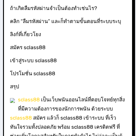
ถ้าเกิดลืมรหัสผ่านจำเป็นต้องทำเช่นไร?
คลิก “ลืมรหัสผ่าน” และก็ทำตามขั้นตอนที่ระบบระบุ
ลิงก์ที่เกี่ยวโยง
สมัคร sclass88
เข้าสู่ระบบ sclass88
โปรโมชั่น sclass88
สรุป
sclass88
เป็นเว็บพนันออนไลน์ที่ตอบโจทย์ทุกสิ่ง
ที่มีความต้องการของนักการพนัน ด้วยระบบ
sclass88
สมัคร แล้วก็ sclass88 เข้าระบบ ที่เร็ว
ทันใจรวมทั้งปลอดภัย พร้อม sclass88 เครดิตฟรี ที่