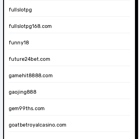
fullslotpg
fullslotpg168.com
funny18
future24bet.com
gamehit8888.com
gaojing888
gem99ths.com
goatbetroyalcasino.com