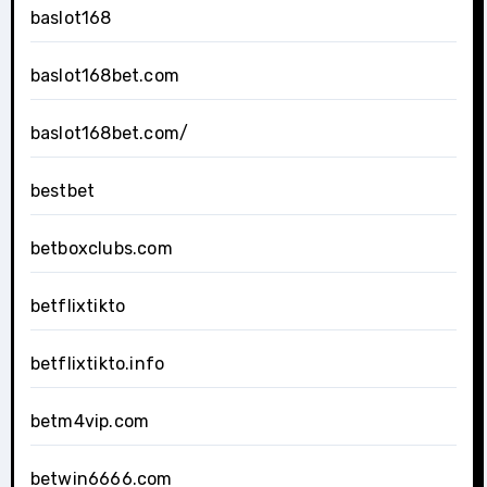
baslot168
baslot168bet.com
baslot168bet.com/
bestbet
betboxclubs.com
betflixtikto
betflixtikto.info
betm4vip.com
betwin6666.com