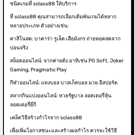
ชนิดเกมที่ sclass88 ให้บริการ
ที่ sclass88 คุณสามารถเลือกเดิมพันเกมได้หลาก
หลายประเภท ตัวอย่างเช่น:
คาสิโนสด: บาคาร่า รูเล็ต เสือมังกร ถ่ายทอดสดจาก
บ่อนจริง
สล็อตออนไลน์: จากค่ายดัง อาทิเช่น PG Soft, Joker
Gaming, Pragmatic Play
กีฬาออนไลน์: แทงบอล บาสเก็ตบอล มวย อีสปอร์ต
สลากกินแบ่งออนไลน์: หวยรัฐบาล ลอตเตอรี่หุ้น
ลอตเตอรี่ยี่กี
เคล็ดวิธีสร้างกำไรจาก sclass88
เพื่อเพิ่มโอกาสชนะและสร้างผลกำไร ควรจะใช้วิธี