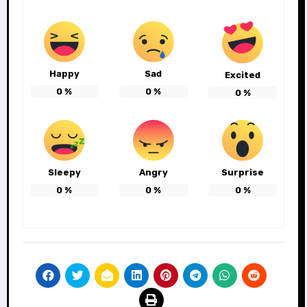
Happy
Sad
Excited
0
%
0
%
0
%
Sleepy
Angry
Surprise
0
%
0
%
0
%