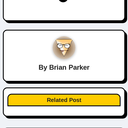
By
Brian Parker
Related Post