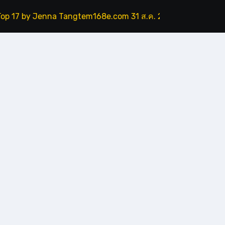
 by Jenna Tangtem168e.com 31 ส.ค. 2026
188betth websiteแ