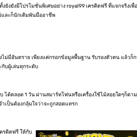
้งยังยังมีโปรโมชั่นพิเศษอย่าง royal99 เครดิตฟรี ที่แจกจริงเพื่อ
่และก็นักเดิมพันมืออาชีพ
ไม่มีอันตราย เพียงแค่กรอกข้อมูลพื้นฐาน รับรองตัวตน แล้วก็
กับผู้เล่นทุกระดับ
บบ ได้ตลอด 1 วัน ผ่านสมาร์ทโฟนหรือเครื่องใช้ไม้สอยใดๆก็ตามที
่จำเป็นต้องกลุ้มใจว่าจะถูกสอดแทรก
รดิตฟรี ให้กับ