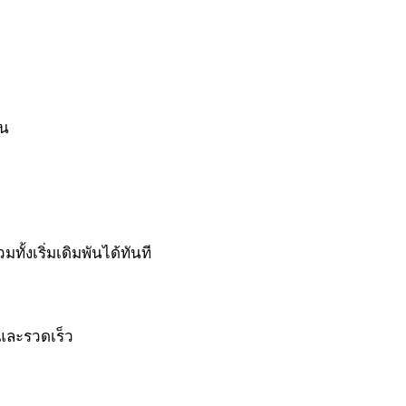
ัน
ทั้งเริ่มเดิมพันได้ทันที
ยและรวดเร็ว