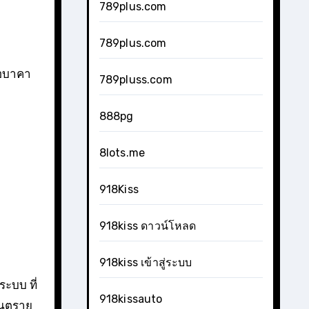
789plus.com
789plus.com
รือบาคา
789pluss.com
888pg
8lots.me
918Kiss
918kiss ดาวน์โหลด
918kiss เข้าสู่ระบบ
ระบบ ที่
918kissauto
ันตราย