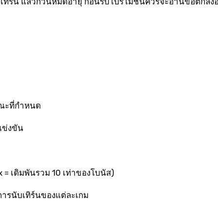
บเทิร์น แล้วก็วันหมดอายุ ก่อนรับโปรโมชั่นควรจะอ่านข้อตกลงอ
ขณะที่กำหนด
ข่งขัน
x = เดิมพันรวม 10 เท่าของโบนัส)
การนับเทิร์นของแต่ละเกม