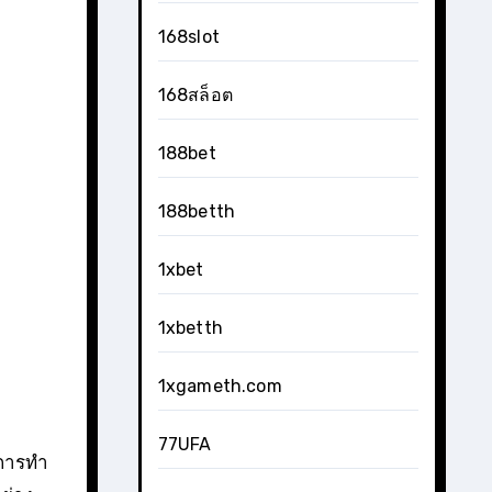
168slot
168สล็อต
188bet
188betth
1xbet
1xbetth
1xgameth.com
77UFA
 การทำ