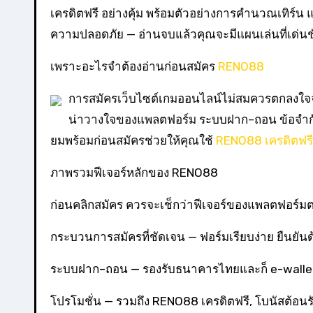
เครดิตฟรี อย่างคุ้ม พร้อมตัวอย่างการคำนวณเทิร์
ความปลอดภัย — อ่านจบแล้วคุณจะมีแผนเล่นที่เด่นชัดร
เพราะอะไรจำต้องอ่านก่อนสมัคร
RENO88
การสมัครเว็บไซต์เกมออนไลน์ไม่สมควรตกลงใจจ
น่าวางใจของแพลตฟอร์ม ระบบฝาก–ถอน ข้อจำกัด
ยมพร้อมก่อนสมัครช่วยให้คุณใช้
RENO88 เครดิตฟรี
ภาพรวมฟีเจอร์หลักของ RENO88
ก่อนคลิกสมัคร ควรจะเช็กว่าฟีเจอร์ของแพลตฟอร์มตอ
กระบวนการสมัครที่ชัดเจน — ฟอร์มเรียบง่าย ยืนยัน
ระบบฝาก–ถอน — รองรับธนาคารไทยและก็ e-wallet
โปรโมชั่น — รวมถึง RENO88 เครดิตฟรี, โบนัสต้อนร