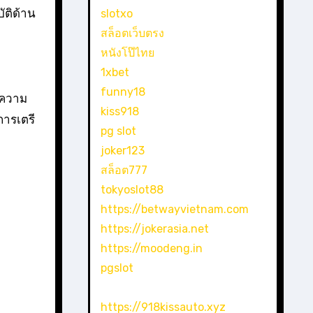
ัติด้าน
slotxo
สล็อตเว็บตรง
หนังโป๊ไทย
1xbet
funny18
งความ
kiss918
ารเตรี
pg slot
joker123
สล็อต777
tokyoslot88
https://betwayvietnam.com
https://jokerasia.net
https://moodeng.in
pgslot
https://918kissauto.xyz