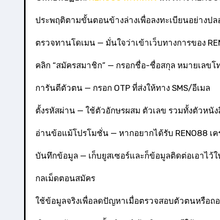
ประพฤติตามขั้นตอนข้างล่างเพื่อลงทะเบียนอย่างปลอ
ตรวจทานโดเมน — มั่นใจว่าเข้าเว็บทางการของ RENO8
คลิก “สมัครสมาชิก” — กรอกชื่อ-ชื่อสกุล หมายเลขโ
การันตีตัวตน — กรอก OTP ที่ส่งให้ทาง SMS/อีเมล
ตั้งรหัสผ่าน — ใช้ตัวอักษรผสม ตัวเลข รวมทั้งตัวหนัง
อ่านข้อแม้โปรโมชั่น — หากอยากได้รับ RENO88 เคร
บันทึกข้อมูล — เก็บยูสเซอร์และก็ข้อมูลติดต่อเอาไว้ใ
กลเม็ดตอนสมัคร
ใช้ข้อมูลจริงเพื่อลดปัญหาเมื่อตรวจสอบตัวตนหรือถอ