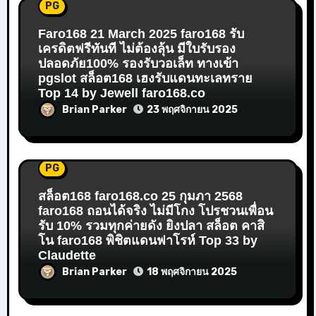
PG
Faro168 21 March 2025 faro168 รับ
เครดิตฟรีทันที ไม่ต้องลุ้น มีใบรับรอง
ปลอดภัย100% รองรับวอเล็ท ทางเข้า
pgslot สล็อต168 เฮงรับแดนทะเลทราย
Top 14 by Jewell faro168.co
Brian Parker
23 พฤศจิกายน 2025
PG
สล็อต168 faro168.co 25 กุมภา 2568
faro168 ถอนได้จริง ไม่มีโกง โปรชวนเพื่อน
รับ 10% รวมทุกค่ายดัง ยิงปลา สล็อต คาสิ
โน faro168 พิชิตแดนฟาโรห์ Top 33 by
Claudette
Brian Parker
18 พฤศจิกายน 2025