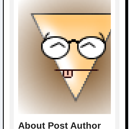
About Post Author