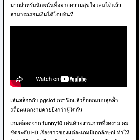
มากสำหรับนักพนันที่อยากความสุขใจ เล่นได้แล้ว
สามารถถอนเงินได้โดยทันที
เล่นสล็อตกับ pgslot กราฟิกแล้วก็ออกแบบสุดล้ำ
สล็อตแตกง่ายดายยิ่งกว่าผู้ใดกัน
เกมสล็อตจาก funny18 เด่นด้วยงานภาพที่งดงาม คม
ชัดระดับ HD เรื่องราวของแต่ละเกมมีเอกลักษณ์ ทำให้