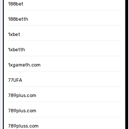
188bet
188betth
1xbet
1xbetth
1xgameth.com
77UFA
789plus.com
789plus.com
789pluss.com