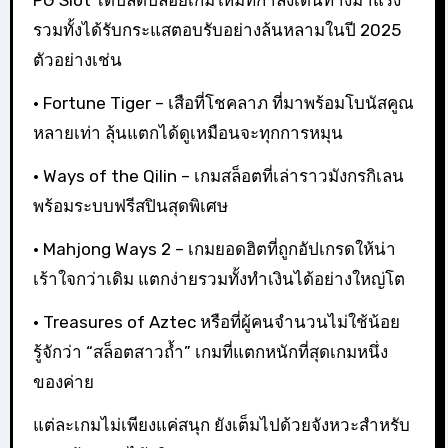
PG Slot ได้ปลดปล่อยเกมใหม่ที่กำลังเดินทางมาแรง
รวมทั้งได้รับกระแสตอบรับอย่างล้นหลามในปี 2025
ตัวอย่างเช่น
• Fortune Tiger – เสือที่โชคลาภ ที่มาพร้อมโบนัสคูณ
หลายเท่า ลุ้นแตกได้ดูเหมือนจะทุกการหมุน
• Ways of the Qilin – เกมสล็อตที่เล่าราวมังกรกิเลน
พร้อมระบบฟรีสปินสุดพิเศษ
• Mahjong Ways 2 – เกมยอดฮิตที่ถูกอัปเกรดให้น่า
เร้าใจกว่าเดิม แตกง่ายรวมทั้งทำเงินได้อย่างใหญ่โต
• Treasures of Aztec หรือที่ผู้คนจำนวนไม่ใช้น้อย
รู้จักว่า “สล็อตสาวถ้ำ” เกมที่แตกหนักที่สุดเกมหนึ่ง
ของค่าย
แต่ละเกมไม่เพียงแค่สนุก ยังเต็มไปด้วยจังหวะสำหรับ