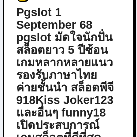
Pgslot 1
September 68
pgslot มัดใจนักปั่น
สล็อตยาว 5 ปีซ้อน
เกมหลากหลายแนว
รองรับภาษาไทย
ค่ายชั้นนำ สล็อตพีจี
918Kiss Joker123
และอื่นๆ funny18
เปิดประสบการณ์