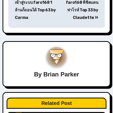
เข้าสู่ระบบ faro168 1
faro168 พิชิตแดน
ล้านก็ถอนได้ Top 63 by
ฟาโรห์ Top 33 by
Carma
Claudette
By
Brian Parker
Related Post