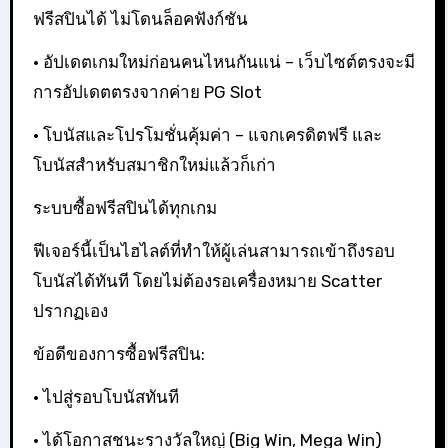
ฟรีสปินได้ ไม่โดนล็อคฟังก์ชัน
• อัปเดตเกมใหม่ก่อนคนไหนกันแน่ – เว็บไซต์ตรงจะมี
การอัปเดตตรงจากค่าย PG Slot
• โบนัสและโปรโมชั่นคุ้มค่า – แจกเครดิตฟรี และ
โบนัสสำหรับสมาชิกใหม่แล้วก็เก่า
ระบบซื้อฟรีสปินได้ทุกเกม
ฟีเจอร์นี้เป็นไฮไลต์ที่ทำให้ผู้เล่นสามารถเข้าถึงรอบ
โบนัสได้ทันที โดยไม่ต้องรอเครื่องหมาย Scatter
ปรากฏเอง
ข้อดีของการซื้อฟรีสปิน:
• ไปสู่รอบโบนัสทันที
• ได้โอกาสชนะรางวัลใหญ่ (Big Win, Mega Win)