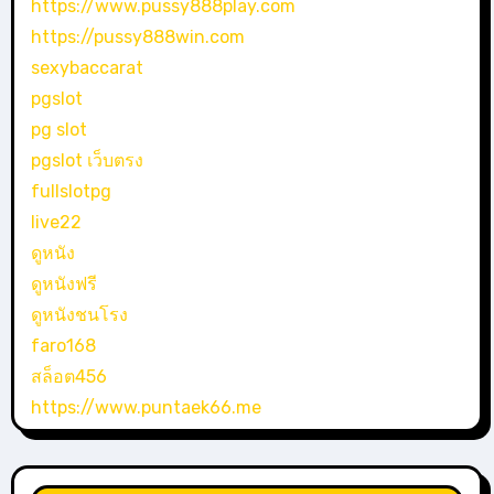
https://www.pussy888play.com
https://pussy888win.com
sexybaccarat
pgslot
pg slot
pgslot เว็บตรง
fullslotpg
live22
ดูหนัง
ดูหนังฟรี
ดูหนังชนโรง
faro168
สล็อต456
https://www.puntaek66.me