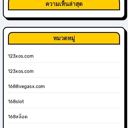
ความเห็นล่าสุด
หมวดหมู่
123xos.com
123xos.com
1688vegasx.com
168slot
168สล็อต