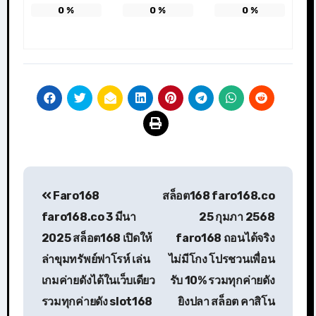
0
%
0
%
0
%
แนะแนว
Faro168
สล็อต168 faro168.co
เรื่อง
faro168.co 3 มีนา
25 กุมภา 2568
2025 สล็อต168 เปิดให้
faro168 ถอนได้จริง
ล่าขุมทรัพย์ฟาโรห์ เล่น
ไม่มีโกง โปรชวนเพื่อน
เกมค่ายดังได้ในเว็บเดียว
รับ 10% รวมทุกค่ายดัง
รวมทุกค่ายดัง slot168
ยิงปลา สล็อต คาสิโน