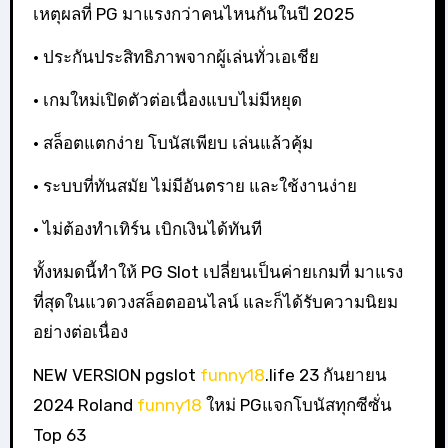
เหตุผลที่ PG มาแรงกว่าคนไหนกันในปี 2025
• ประกันประสิทธิภาพจากผู้เล่นทั่วเอเชีย
• เกมใหม่เปิดตัวต่อเนื่องแบบไม่มีหยุด
• สล็อตแตกง่าย โบนัสเพียบ เล่นแล้วคุ้ม
• ระบบที่ทันสมัย ไม่มีอันตราย และใช้งานง่าย
• ไม่ต้องทำเทิร์น เบิกเงินได้ทันที
ทั้งหมดนี้ทำให้ PG Slot เปลี่ยนเป็นค่ายเกมที่ มาแรง
ที่สุดในแวดวงสล็อตออนไลน์ และก็ได้รับความนิยม
อย่างต่อเนื่อง
NEW VERSION pgslot
funny18
.life 23 กันยายน
2024 Roland
funny18
ใหม่ PGแจกโบนัสทุกซีซั่น
Top 63