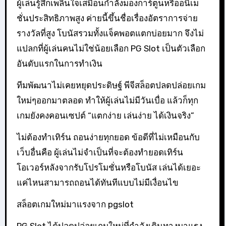
ผู้เล่นรู้สึกเพลินใจเสมือนกำลังมองการ์ตูนหรืออนิเม
ชั่นประสิทธิภาพสูง ค่ายนี้ขึ้นชื่อเรื่องอัตราการจ่าย
รางวัลที่สูง โบนัสรวมทั้งแจ็คพอตแตกบ่อยมาก จึงไม่
แปลกที่ผู้เล่นคนไม่ใช่น้อยเลือก PG Slot เป็นตัวเลือก
อันดับแรกในการทำเงิน
ทีมพัฒนาไม่เคยหยุดประดิษฐ์ พีจีสล็อตปลดปล่อยเกม
ใหม่ๆออกมาตลอด ทำให้ผู้เล่นไม่มีวันเบื่อ แล้วก็ทุก
เกมยังคงคอนเซปต์ “แตกง่าย เล่นง่าย ได้เงินจริง”
ไม่ต้องทำเทิร์น ถอนง่ายทุกยอด ข้อดีที่ไม่เหมือนกับ
เว็บอื่นคือ ผู้เล่นไม่จำเป็นที่จะต้องทำยอดเทิร์น
โอเวอร์หลังจากรับโปรโมชั่นหรือโบนัส เล่นได้เยอะ
แค่ไหนสามารถถอนได้ทันทีแบบไม่มีเงื่อนไข
สล็อตเกมใหม่มาแรงจาก pgslot