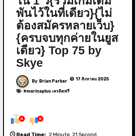
ใน 1 วิ{รวมเกมเดิม
พันไว้ในที่เดียว}{ไม่
ต้องสมัครหลายเว็บ}
{ครบจบทุกค่ายในยูส
เดียว} Top 75 by
Skye
17 สิงหาคม 2025
By
Brian Parker
#
marinaplus เครดิตฟรี
0
0
Read Time:
2 Minute, 21 Second