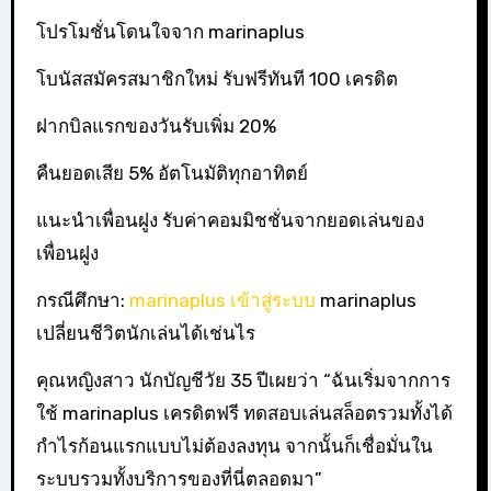
โปรโมชั่นโดนใจจาก marinaplus
โบนัสสมัครสมาชิกใหม่ รับฟรีทันที 100 เครดิต
ฝากบิลแรกของวันรับเพิ่ม 20%
คืนยอดเสีย 5% อัตโนมัติทุกอาทิตย์
แนะนำเพื่อนฝูง รับค่าคอมมิชชั่นจากยอดเล่นของ
เพื่อนฝูง
กรณีศึกษา:
marinaplus เข้าสู่ระบบ
marinaplus
เปลี่ยนชีวิตนักเล่นได้เช่นไร
คุณหญิงสาว นักบัญชีวัย 35 ปีเผยว่า “ฉันเริ่มจากการ
ใช้ marinaplus เครดิตฟรี ทดสอบเล่นสล็อตรวมทั้งได้
กำไรก้อนแรกแบบไม่ต้องลงทุน จากนั้นก็เชื่อมั่นใน
ระบบรวมทั้งบริการของที่นี่ตลอดมา”