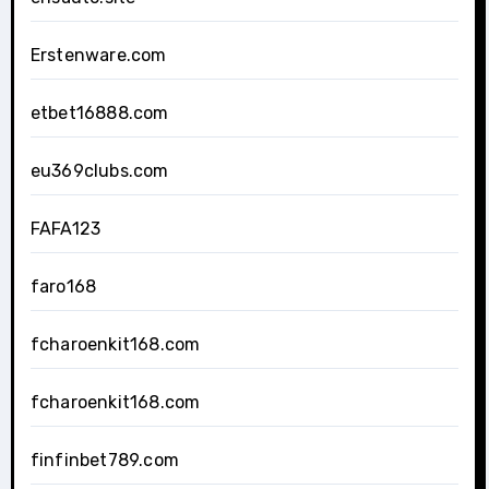
Erstenware.com
etbet16888.com
eu369clubs.com
FAFA123
faro168
fcharoenkit168.com
fcharoenkit168.com
finfinbet789.com