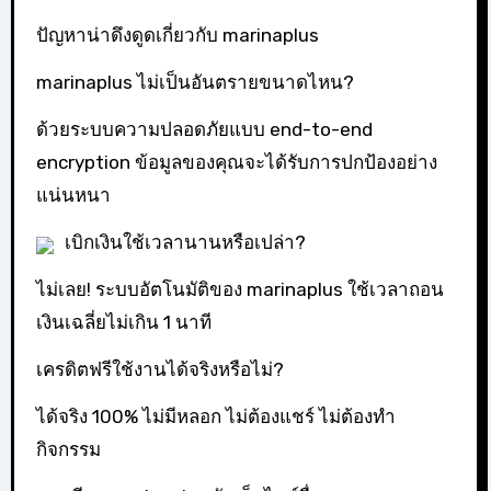
ปัญหาน่าดึงดูดเกี่ยวกับ marinaplus
marinaplus ไม่เป็นอันตรายขนาดไหน?
ด้วยระบบความปลอดภัยแบบ end-to-end
encryption ข้อมูลของคุณจะได้รับการปกป้องอย่าง
แน่นหนา
เบิกเงินใช้เวลานานหรือเปล่า?
ไม่เลย! ระบบอัตโนมัติของ marinaplus ใช้เวลาถอน
เงินเฉลี่ยไม่เกิน 1 นาที
เครดิตฟรีใช้งานได้จริงหรือไม่?
ได้จริง 100% ไม่มีหลอก ไม่ต้องแชร์ ไม่ต้องทำ
กิจกรรม