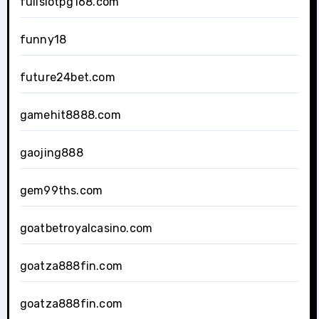
fullslotpg168.com
funny18
future24bet.com
gamehit8888.com
gaojing888
gem99ths.com
goatbetroyalcasino.com
goatza888fin.com
goatza888fin.com