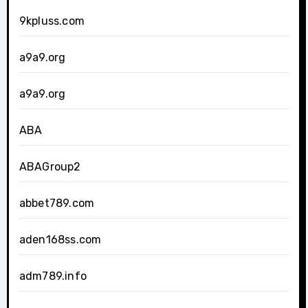
9kpluss.com
a9a9.org
a9a9.org
ABA
ABAGroup2
abbet789.com
aden168ss.com
adm789.info