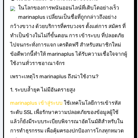
ในโลกของการพนันออนไลน์ที่เติบโตอย่างเร็ว
marinaplus เปลี่ยนเป็นชื่อที่ถูกกล่าวถึงอย่าง
กว้างขวาง ด้วยบริการที่ครบวงจร ตั้งแต่การ สมัคร ที่
ทำเป็นข้างในไม่กี่ขั้นตอน การ เข้าระบบ ที่ปลอดภัย
ไปจนกระทั่งการแจก เครดิตฟรี สำหรับสมาชิกใหม่
ข้อดีพวกนี้ทำให้ marinaplus ได้รับความเชื่อใจจากผู้
ใช้งานทั่วราชอาณาจักร
เพราะเหตุไร marinaplus ถึงน่าใช้งาน?
1. ระบบล้ำยุค ไม่มีอันตรายสูง
marinaplus เข้าสู่ระบบ
ใช้เทคโนโลยีการเข้ารหัส
ระดับ SSL เพื่อรักษาความปลอดภัยของข้อมูลผู้ใช้
แล้วก็ยังมีระบบระเบียบพิจารณาอัตโนมัติสำหรับใน
การทำธุรกรรม เพื่อคุ้มครองปกป้องการโกงทุกหมวด