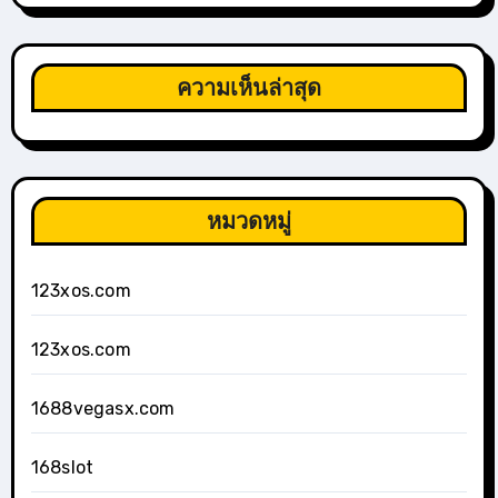
ความเห็นล่าสุด
หมวดหมู่
123xos.com
123xos.com
1688vegasx.com
168slot