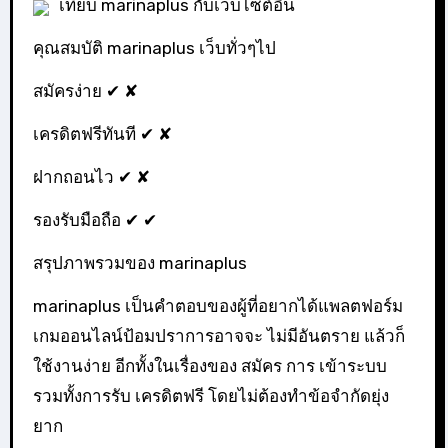
เทียบ marinaplus กับเว็บไซต์อื่น
คุณสมบัติ marinaplus เว็บทั่วๆไป
สมัครง่าย ✔ ✘
เครดิตฟรีทันที ✔ ✘
ฝากถอนไว ✔ ✘
รองรับมือถือ ✔ ✔
สรุปภาพรวมของ marinaplus
marinaplus เป็นคำตอบของผู้ที่อยากได้แพลตฟอร์ม
เกมออนไลน์ป้อมปราการอาจจะ ไม่มีอันตราย แล้วก็
ใช้งานง่าย อีกทั้งในเรื่องของ สมัคร การ เข้าระบบ
รวมทั้งการรับ เครดิตฟรี โดยไม่ต้องทำข้อจำกัดยุ่ง
ยาก