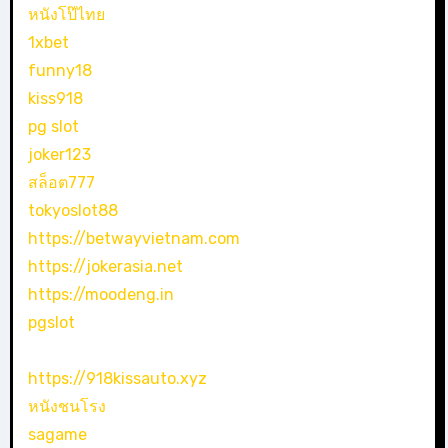
หนังโป๊ไทย
1xbet
funny18
kiss918
pg slot
joker123
สล็อต777
tokyoslot88
https://betwayvietnam.com
https://jokerasia.net
https://moodeng.in
pgslot
https://918kissauto.xyz
หนังชนโรง
sagame