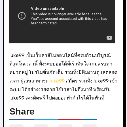
luke99 เป็นเว็บคาสิโนออนไลน์ที่ครบถ้วนบริบูรณ์
ที่สุดในเวลานี้ ทั้งระบบออโต้ที่เร็วทันใจ เกมครบทุก
หมวดหมู่ โปรโมชั่นจัดเต็ม รวมทั้งมีทีมงานดูแลตลอด
เวลา ผู้เล่นสามารถ
luke99
สมัคร รวมทั้ง luke99 เข้า
ระบบ ได้อย่างง่ายดาย ใช้เวลาไม่ถึงนาที พร้อมรับ
luke99 เครดิตฟรี ไปต่อยอดทำกำไรได้ในทันที
Share