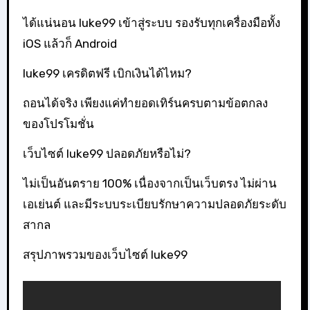
ได้แน่นอน luke99 เข้าสู่ระบบ รองรับทุกเครื่องมือทั้ง
iOS แล้วก็ Android
luke99 เครดิตฟรี เบิกเงินได้ไหม?
ถอนได้จริง เพียงแค่ทำยอดเทิร์นครบตามข้อตกลง
ของโปรโมชั่น
เว็บไซต์ luke99 ปลอดภัยหรือไม่?
ไม่เป็นอันตราย 100% เนื่องจากเป็นเว็บตรง ไม่ผ่าน
เอเย่นต์ และมีระบบระเบียบรักษาความปลอดภัยระดับ
สากล
สรุปภาพรวมของเว็บไซต์ luke99