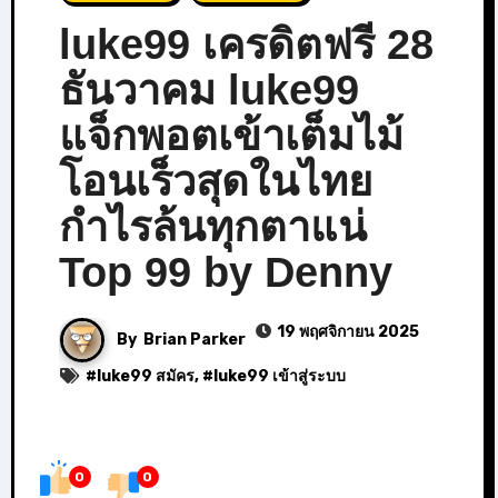
luke99 เครดิตฟรี 28
ธันวาคม luke99
แจ็กพอตเข้าเต็มไม้
โอนเร็วสุดในไทย
กำไรล้นทุกตาแน่
Top 99 by Denny
19 พฤศจิกายน 2025
By
Brian Parker
#
luke99 สมัคร
, #
luke99 เข้าสู่ระบบ
0
0