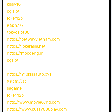
kiss918
pg slot
joker123
สล็อต777
tokyoslot88
https://betwayvietnam.com
https://jokerasia.net
https://moodeng.in
pgslot
https://918kissauto.xyz
หนังชนโรง
sagame
joker 123
http://www.movie87hd.com
https://www.pussy888play.com