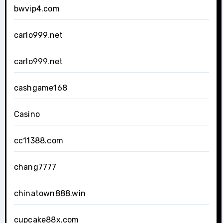
bwvip4.com
carlo999.net
carlo999.net
cashgame168
Casino
cc11388.com
chang7777
chinatown888.win
cupcake88x.com