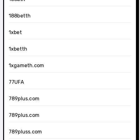
188betth
1xbet
1xbetth
1xgameth.com
77UFA
789plus.com
789plus.com
789pluss.com