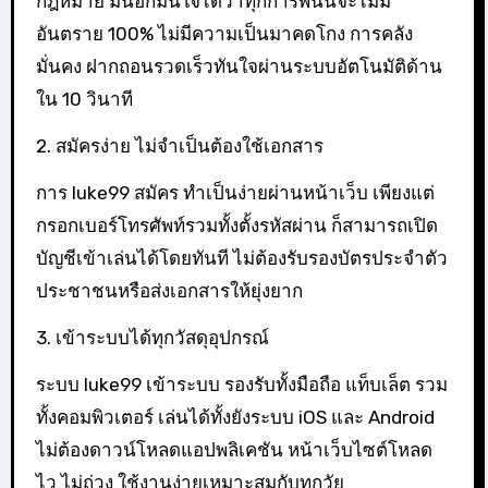
กฎหมาย มั่นอกมั่นใจได้ว่าทุกการพนันจะไม่มี
อันตราย 100% ไม่มีความเป็นมาคดโกง การคลัง
มั่นคง ฝากถอนรวดเร็วทันใจผ่านระบบอัตโนมัติด้าน
ใน 10 วินาที
2. สมัครง่าย ไม่จำเป็นต้องใช้เอกสาร
การ luke99 สมัคร ทำเป็นง่ายผ่านหน้าเว็บ เพียงแต่
กรอกเบอร์โทรศัพท์รวมทั้งตั้งรหัสผ่าน ก็สามารถเปิด
บัญชีเข้าเล่นได้โดยทันที ไม่ต้องรับรองบัตรประจำตัว
ประชาชนหรือส่งเอกสารให้ยุ่งยาก
3. เข้าระบบได้ทุกวัสดุอุปกรณ์
ระบบ luke99 เข้าระบบ รองรับทั้งมือถือ แท็บเล็ต รวม
ทั้งคอมพิวเตอร์ เล่นได้ทั้งยังระบบ iOS และ Android
ไม่ต้องดาวน์โหลดแอปพลิเคชัน หน้าเว็บไซต์โหลด
ไว ไม่ถ่วง ใช้งานง่ายเหมาะสมกับทุกวัย