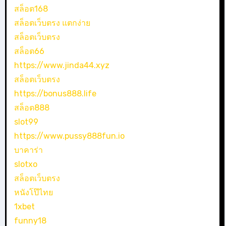
สล็อต168
สล็อตเว็บตรง แตกง่าย
สล็อตเว็บตรง
สล็อต66
https://www.jinda44.xyz
สล็อตเว็บตรง
https://bonus888.life
สล็อต888
slot99
https://www.pussy888fun.io
บาคาร่า
slotxo
สล็อตเว็บตรง
หนังโป๊ไทย
1xbet
funny18