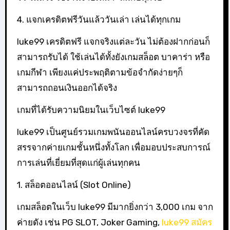
4. แจกเครดิตฟรีวันแล้ววันเล่า เล่นได้ทุกเกม
luke99 เครดิตฟรี แจกจริงแต่ละวัน ไม่ต้องฝากก่อนก็
สามารถรับได้ ใช้เล่นได้ทั้งยังเกมสล็อต บาคาร่า หรือ
เกมกีฬา เพียงแค่ประพฤติตามข้อจำกัดง่ายๆก็
สามารถถอนเงินออกได้จริง
เกมที่ได้รับความนิยมในเว็บไซต์ luke99
luke99 เป็นศูนย์รวมเกมพนันออนไลน์ครบวงจรที่คัด
สรรจากค่ายเกมชั้นหนึ่งทั้งโลก เพื่อมอบประสบการณ์
การเล่นที่เยี่ยมที่สุดแก่ผู้เล่นทุกคน
1. สล็อตออนไลน์ (Slot Online)
เกมสล็อตในเว็บ luke99 มีมากยิ่งกว่า 3,000 เกม จาก
ค่ายดัง เช่น PG SLOT, Joker Gaming,
luke99 สมัคร