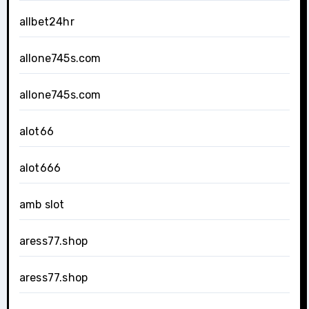
allbet24hr
allone745s.com
allone745s.com
alot66
alot666
amb slot
aress77.shop
aress77.shop