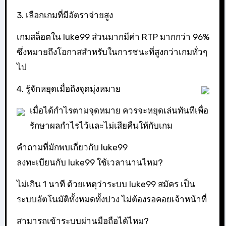
3. เลือกเกมที่มีอัตราจ่ายสูง
เกมสล็อตใน luke99 ส่วนมากมีค่า RTP มากกว่า 96%
ซึ่งหมายถึงโอกาสสำหรับในการชนะที่สูงกว่าเกมทั่วๆ
ไป
4. รู้จักหยุดเมื่อถึงจุดมุ่งหมาย
เมื่อได้กำไรตามจุดหมาย ควรจะหยุดเล่นทันทีเพื่อ
รักษาผลกำไรไว้และไม่เสียคืนให้กับเกม
คำถามที่มักพบเกี่ยวกับ luke99
ลงทะเบียนกับ luke99 ใช้เวลานานไหม?
ไม่เกิน 1 นาที ด้วยเหตุว่าระบบ luke99 สมัคร เป็น
ระบบอัตโนมัติทั้งหมดทั้งปวง ไม่ต้องรอคอยเจ้าหน้าที่
สามารถเข้าระบบผ่านมือถือได้ไหม?